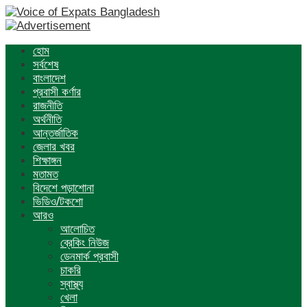
হোম
সর্বশেষ
বাংলাদেশ
প্রবাসী কর্ণার
রাজনীতি
অর্থনীতি
আন্তর্জাতিক
জেলার খবর
শিক্ষাঙ্গন
মতামত
বিদেশে পড়াশোনা
ভিডিও/টকশো
আরও
আলোচিত
ব্রেকিং নিউজ
ডেনমার্ক প্রবাসী
চাকরি
স্বাস্থ্য
খেলা