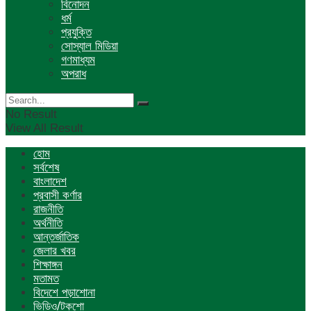
বিনোদন
ধর্ম
প্রযুক্তি
সোস্যাল মিডিয়া
গণমাধ্যম
অপরাধ
No Result
View All Result
হোম
সর্বশেষ
বাংলাদেশ
প্রবাসী কর্ণার
রাজনীতি
অর্থনীতি
আন্তর্জাতিক
জেলার খবর
শিক্ষাঙ্গন
মতামত
বিদেশে পড়াশোনা
ভিডিও/টকশো