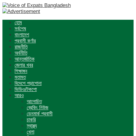
হোম
সর্বশেষ
বাংলাদেশ
প্রবাসী কর্ণার
রাজনীতি
অর্থনীতি
আন্তর্জাতিক
জেলার খবর
শিক্ষাঙ্গন
মতামত
বিদেশে পড়াশোনা
ভিডিও/টকশো
আরও
আলোচিত
ব্রেকিং নিউজ
ডেনমার্ক প্রবাসী
চাকরি
স্বাস্থ্য
খেলা