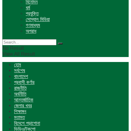
বিনোদন
ধর্ম
প্রযুক্তি
সোস্যাল মিডিয়া
গণমাধ্যম
অপরাধ
No Result
View All Result
হোম
সর্বশেষ
বাংলাদেশ
প্রবাসী কর্ণার
রাজনীতি
অর্থনীতি
আন্তর্জাতিক
জেলার খবর
শিক্ষাঙ্গন
মতামত
বিদেশে পড়াশোনা
ভিডিও/টকশো