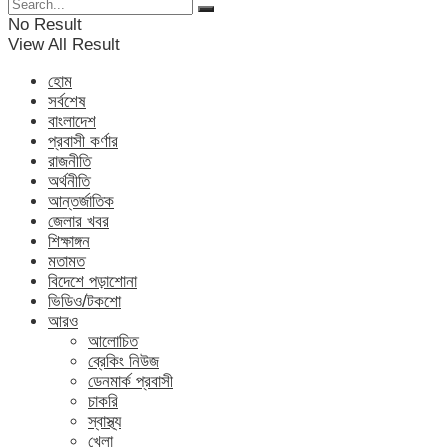
No Result
View All Result
হোম
সর্বশেষ
বাংলাদেশ
প্রবাসী কর্ণার
রাজনীতি
অর্থনীতি
আন্তর্জাতিক
জেলার খবর
শিক্ষাঙ্গন
মতামত
বিদেশে পড়াশোনা
ভিডিও/টকশো
আরও
আলোচিত
ব্রেকিং নিউজ
ডেনমার্ক প্রবাসী
চাকরি
স্বাস্থ্য
খেলা