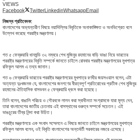
VIEWS
Facebook
Twitter
Linkedin
Whatsapp
Email
নিজস্ব প্রতিবেদক:
বাংলাদেশের অভ্যন্তরীণ বিষয়ে নয়াদিল্লির বিবৃতিকে অনাকাঙ্ক্ষিত ও অনভিপ্রেত বলে
উল্লেখ করেছে পররাষ্ট্র মন্ত্রণালয়।
গত ৫ ফেব্রুয়ারি ধানমন্ডি ৩২ নম্বরে শেখ মুজিবুর রহমানের বাড়ি ভাঙা নিয়ে ভারতের
পররাষ্ট্র মন্ত্রণালয়ের বিবৃতি সম্পর্কে জানতে চাইলে রোববার পররাষ্ট্র মন্ত্রণালয়ের মুখপাত্র
রফিকুল আলম এ তথ্য জানান।
গত ৬ ফেব্রুয়ারি ভারতের পররাষ্ট্র মন্ত্রণালয়ের মুখপাত্র রণধীর জয়সওয়াল বলেন, এটা
অত্যন্ত দুঃখজনক যে, বাংলাদেশের জনগণের বীরত্বপূর্ণ প্রতিরোধের প্রতীক শেখ মুজিবুর
রহমানের ঐতিহাসিক বাসভবন ৫ ফেব্রুয়ারি ধ্বংস করা হয়েছে।
তিনি বলেন, বাঙালি পরিচয় ও গৌরবকে লালন করা স্বাধীনতা সংগ্রামকে যারা মূল্য দেন,
তারা বাংলাদেশের জাতীয় চেতনায় এই বাসস্থানের গুরুত্ব সম্পর্কে সচেতন। এই
ভাঙচুরের তীব্র নিন্দা করা উচিত।
পররাষ্ট্র মন্ত্রণালয়ে এক সংবাদ সম্মেলনে এ বিষয়ে জানতে চাইলে মন্ত্রণালয়ের মুখপাত্র
রফিকুল আলম বলেন, ওই বিবৃতি বাংলাদেশের অন্তর্বর্তী সরকারের নজরে এসেছে।