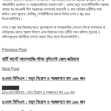
নজিরবিহীন দুঃশাসন ও স্বেচ্ছাচারিতার অবসান ঘটে। এরপর নতুন অন্তর্বর্তীকালীন সরকার
আসার পর আওয়ামী লীগ সরকারের অপকর্মের সহযোগী ও নানা অনিয়ম-দুর্নীতির সঙ্গে
জড়িত এমন সন্দেহে বেশকিছু পেশাজীবীদের ব্যাংক হিসাব তলব ও জব্দ ক‌রে
বিএফআইইউর।
তলব ও জব্দ করা হিসাবগু‌লো‌তে সন্দেহজনক বা অস্বাভাবিক লেনদেন কিংবা অর্থপাচার বা
অনিয়মের কোনো প্রমাণ মিললে এসব হিসাবের তথ্য দুর্নীতি দমন কমিশন (দুদক) ও
আইনশৃঙ্খলা বাহিনীকে তদন্ত করতে দিয়ে থাকে বিএফআইইউ।
Previous Post
থার্টি ফার্স্টে আতশবাজি-পটকা ফুটালেই জেল-জরিমানা
Next Post
৪৩তম বিসিএস : নতুন নিয়োগ ও প্রজ্ঞাপনে বাদ ১৬৮ জন
Next Post
৪৩তম বিসিএস : নতুন নিয়োগ ও প্রজ্ঞাপনে বাদ ১৬৮ জন