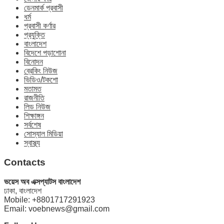
ডেনমার্ক প্রবাসী
ধর্ম
প্রবাসী কর্ণার
প্রযুক্তি
বাংলাদেশ
বিদেশে পড়াশোনা
বিনোদন
ব্রেকিং নিউজ
ভিডিও/টকশো
মতামত
রাজনীতি
লিড নিউজ
শিক্ষাঙ্গন
সর্বশেষ
সোস্যাল মিডিয়া
স্বাস্থ্য
Contacts
ভয়েস অব এক্সপ্যাটস বাংলাদেশ
ঢাকা, বাংলাদেশ
Mobile: +8801717291923
Email: voebnews@gmail.com