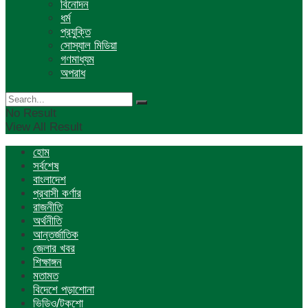
বিনোদন
ধর্ম
প্রযুক্তি
সোস্যাল মিডিয়া
গণমাধ্যম
অপরাধ
No Result
View All Result
হোম
সর্বশেষ
বাংলাদেশ
প্রবাসী কর্ণার
রাজনীতি
অর্থনীতি
আন্তর্জাতিক
জেলার খবর
শিক্ষাঙ্গন
মতামত
বিদেশে পড়াশোনা
ভিডিও/টকশো