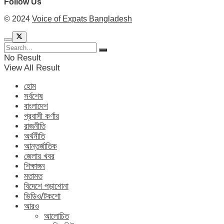
Follow Us
© 2024
Voice of Expats Bangladesh
No Result
View All Result
হোম
সর্বশেষ
বাংলাদেশ
প্রবাসী কর্ণার
রাজনীতি
অর্থনীতি
আন্তর্জাতিক
জেলার খবর
শিক্ষাঙ্গন
মতামত
বিদেশে পড়াশোনা
ভিডিও/টকশো
আরও
আলোচিত