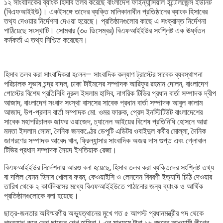
১২ সাংবাদিকের ব্যাংক হিসাব তলব করেছে বাংলাদেশ ফাইন্যান্সিয়াল ইন্টেলিজেন্স ইউনিট
(বিএফআইইউ)। একইসঙ্গে তাদের ব্যক্তি মালিকানাধীন প্রতিষ্ঠানের ব্যাংক হিসাবের
তথ‍্য দেওয়ার নির্দেশনা দেওয়া হয়েছে। প্রতিষ্ঠানগুলোর কাছে এ সংক্রান্ত নির্দেশনা
পাঠিয়েছে সংস্থাটি। সোমবার (৩০ ডিসেম্বর) বিএফআইইউর সংশ্লিষ্ট এক ঊর্ধ্বতন
কর্মকর্তা এ তথ্য নিশ্চিত করেছেন।
হিসাব তলব করা সাংবা‌দিকরা হ‌লেন— সাংবাদিক কল্যাণ ট্রাস্টের সাবেক ব্যবস্থাপনা
পরিচালক সুভাষ চন্দ্র বাদল, ঢাকা টাইমসের সম্পাদক আরিফুর রহমান দোলন, বাংলাদেশ
পোস্টের বিশেষ প্রতিনিধি নুরুল ইসলাম হাসিব, নাগরিক টিভির প্রধান বার্তা সম্পাদক দ্বীপ
আজাদ, বাংলাদেশ সংবাদ সংস্থা বাসসের সাবেক প্রধান বার্তা সম্পাদক আবুল কালাম
আজাদ, উপ-প্রদান বার্তা সম্পাদক মো. ওমর ফারুক, প্রেস ইনস্টিটিউট বাংলাদেশের
সাবেক মহাপরিচালক জাফর ওয়াজেদ, চ্যানেল আইয়ের বিশেষ প্রতিনিধি হোসনে আরা
মমতা ইসলাম সোমা, দৈনিক জনকণ্ঠের ডেপুটি এডিটর ওবাইদুল কবীর মোল্লা, দৈনিক
জাগরণের সম্পাদক আবেদ খান, ফ্রিল্যান্সার সাংবাদিক অজয় দাস গুপ্ত এবং গ্লোবাল
টিভির প্রধান সম্পাদক সৈয়দ ইশ‌তিয়াক রেজা।
বিএফআইইউর নির্দেশনায় আরও বলা হয়েছে, হিসাব তলব করা ব্যক্তিদের সংশ্লিষ্ট তথ্য
বা দলিল যেমন হিসাব খোলার ফরম, কেওয়াইসি ও লেনদেন বিবরণী ইত্যাদি চিঠি দেওয়ার
তারিখ থেকে ২ কার্যদিবসের মধ্যে বিএফআইইউতে পাঠানোর জন্য ব্যাংক ও আর্থিক
প্রতিষ্ঠানগুলোকে বলা হয়েছে।
ছাত্র-জনতার অবিস্মরণীয় অভ্যুত্থানের মুখে গত ৫ আগস্ট প্রধানমন্ত্রীর পদ থেকে
পদত্যাগ করে দেশ ছাড়েন শেখ হাসিনা। এর মাধ্যমে টানা ১৬ বছরের আওয়ামী লীগের