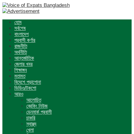
হোম
সর্বশেষ
বাংলাদেশ
প্রবাসী কর্ণার
রাজনীতি
অর্থনীতি
আন্তর্জাতিক
জেলার খবর
শিক্ষাঙ্গন
মতামত
বিদেশে পড়াশোনা
ভিডিও/টকশো
আরও
আলোচিত
ব্রেকিং নিউজ
ডেনমার্ক প্রবাসী
চাকরি
স্বাস্থ্য
খেলা