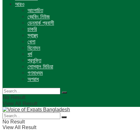
আরও
আলোচিত
ব্রেকিং নিউজ
ডেনমার্ক প্রবাসী
চাকরি
স্বাস্থ্য
খেলা
বিনোদন
ধর্ম
প্রযুক্তি
সোস্যাল মিডিয়া
গণমাধ্যম
অপরাধ
No Result
View All Result
No Result
View All Result