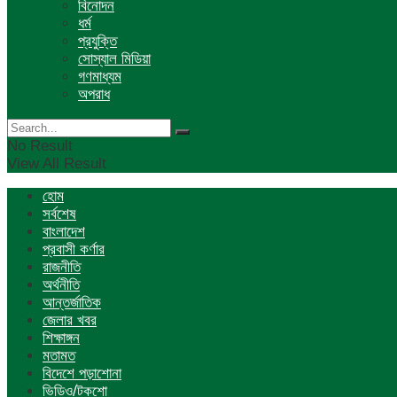
বিনোদন
ধর্ম
প্রযুক্তি
সোস্যাল মিডিয়া
গণমাধ্যম
অপরাধ
No Result
View All Result
হোম
সর্বশেষ
বাংলাদেশ
প্রবাসী কর্ণার
রাজনীতি
অর্থনীতি
আন্তর্জাতিক
জেলার খবর
শিক্ষাঙ্গন
মতামত
বিদেশে পড়াশোনা
ভিডিও/টকশো