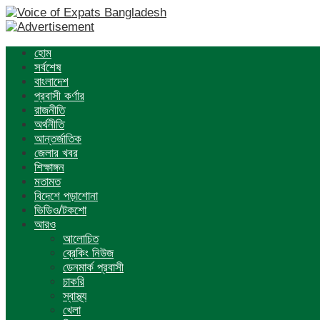
হোম
সর্বশেষ
বাংলাদেশ
প্রবাসী কর্ণার
রাজনীতি
অর্থনীতি
আন্তর্জাতিক
জেলার খবর
শিক্ষাঙ্গন
মতামত
বিদেশে পড়াশোনা
ভিডিও/টকশো
আরও
আলোচিত
ব্রেকিং নিউজ
ডেনমার্ক প্রবাসী
চাকরি
স্বাস্থ্য
খেলা