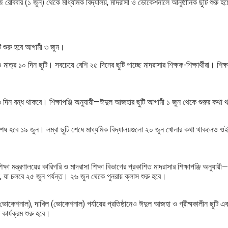
জ রোববার (১ জুন) থেকে মাধ্যমিক বিদ্যালয়, মাদরাসা ও ভোকেশনালে আনুষ্ঠানিক ছুটি শুরু 
ি শুরু হবে আগামী ৩ জুন।
ত্র ১০ দিন ছুটি। সবচেয়ে বেশি ২৫ দিনের ছুটি পাচ্ছে মাদরাসার শিক্ষক-শিক্ষার্থীরা। শিক্ষা
৩ দিন বন্ধ থাকবে। শিক্ষাপঞ্জি অনুযায়ী—ঈদুল আজহার ছুটি আগামী ১ জুন থেকে শুরুর কথ
টি শেষ হবে ১৯ জুন। লম্বা ছুটি শেষে মাধ্যমিক বিদ্যালয়গুলো ২০ জুন খোলার কথা থাকলেও ও
া মন্ত্রণালয়ের কারিগরি ও মাদরাসা শিক্ষা বিভাগের প্রকাশিত মাদরাসার শিক্ষাপঞ্জি অনুযা
, যা চলবে ২৫ জুন পর্যন্ত। ২৬ জুন থেকে পুনরায় ক্লাস শুরু হবে।
ভোকেশনাল), দাখিল (ভোকেশনাল) পর্যায়ের প্রতিষ্ঠানেও ঈদুল আজহা ও গ্রীষ্মকালীন ছুটি একসঙ্
কার্যক্রম শুরু হবে।