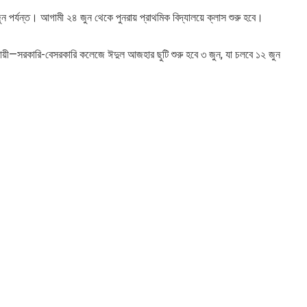
ন পর্যন্ত। আগামী ২৪ জুন থেকে পুনরায় প্রাথমিক বিদ্যালয়ে ক্লাস শুরু হবে।
যায়ী—সরকারি-বেসরকারি কলেজে ঈদুল আজহার ছুটি শুরু হবে ৩ জুন, যা চলবে ১২ জুন