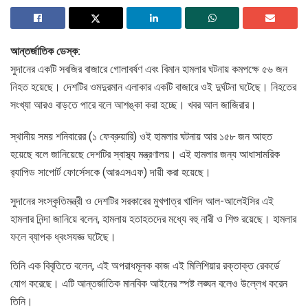
আন্তর্জাতিক ডেস্ক:
সুদানের একটি সবজির বাজারে গোলাবর্ষণ এবং বিমান হামলার ঘটনায় কমপক্ষে ৫৬ জন
নিহত হয়েছে। দেশটির ওমদুরমান এলাকার একটি বাজারে ওই দুর্ঘটনা ঘটেছে। নিহতের
সংখ্যা আরও বাড়তে পারে বলে আশঙ্কা করা হচ্ছে। খবর আল জাজিরার।
স্থানীয় সময় শনিবারের (১ ফেব্রুয়ারি) ওই হামলার ঘটনায় আর ১৫৮ জন আহত
হয়েছে বলে জানিয়েছে দেশটির স্বাস্থ্য মন্ত্রণালয়। এই হামলার জন্য আধাসামরিক
র‌্যাপিড সাপোর্ট ফোর্সেসকে (আরএসএফ) দায়ী করা হয়েছে।
সুদানের সংস্কৃতিমন্ত্রী ও দেশটির সরকারের মুখপাত্র খালিদ আল-আলেইসির এই
হামলার নিন্দা জানিয়ে বলেন, হামলায় হতাহতদের মধ্যে বহু নারী ও শিশু রয়েছে। হামলার
ফলে ব্যাপক ধ্বংসযজ্ঞ ঘটেছে।
তিনি এক বিবৃতিতে বলেন, এই অপরাধমূলক কাজ এই মিলিশিয়ার রক্তাক্ত রেকর্ডে
যোগ করেছে। এটি আন্তর্জাতিক মানবিক আইনের স্পষ্ট লঙ্ঘন বলেও উল্লেখ করেন
তিনি।