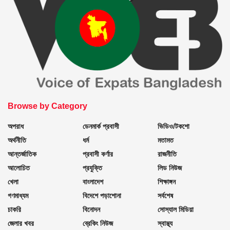
Browse by Category
অপরাধ
ডেনমার্ক প্রবাসী
ভিডিও/টকশো
অর্থনীতি
ধর্ম
মতামত
আন্তর্জাতিক
প্রবাসী কর্ণার
রাজনীতি
আলোচিত
প্রযুক্তি
লিড নিউজ
খেলা
বাংলাদেশ
শিক্ষাঙ্গন
গণমাধ্যম
বিদেশে পড়াশোনা
সর্বশেষ
চাকরি
বিনোদন
সোস্যাল মিডিয়া
জেলার খবর
ব্রেকিং নিউজ
স্বাস্থ্য