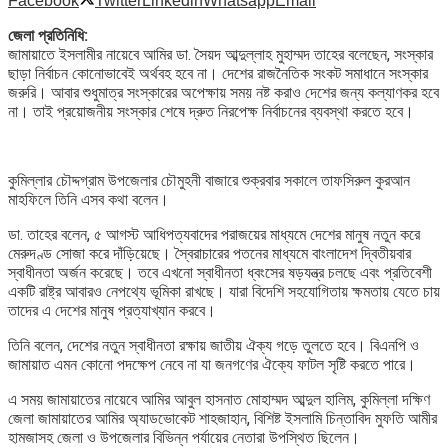
Facebook
Twitter
Linkedin
Whatsapp
Email
জেলা প্রতিনিধি:
জামায়াতে ইসলামীর নায়েবে আমির ডা. সৈয়দ আব্দুল্লাহ মুহাম্মদ তাহের বলেছেন, সংস্কার
ছাড়া নির্বাচন কোনোভাবেই অর্থবহ হবে না। দেশের রাজনৈতিক সংকট সমাধানে সংস্কার
জরুরি। আবার শুধুমাত্র সংস্কারের অপেক্ষায় সময় নষ্ট করাও দেশের জন্য কল্যাণকর হবে
না। তাই প্রয়োজনীয় সংস্কার শেষে দ্রুত নিরপেক্ষ নির্বাচনের ব্যবস্থা করতে হবে।
কুমিল্লার চৌদ্দগ্রাম উপজেলার চৌমুহনী বাজারে শুক্রবার সকালে তাফসিরুল কুরআন
মাহফিলে তিনি এসব কথা বলেন।
ডা. তাহের বলেন, ৫ আগস্ট আধিপত্যবাদের পরাজয়ের মাধ্যমে দেশের মানুষ নতুন করে
মেরুদণ্ড সোজা করে দাঁড়িয়েছে। স্বৈরাচারের পতনের মাধ্যমে বাংলাদেশ দ্বিতীয়বার
স্বাধীনতা অর্জন করেছে। তবে এখনো স্বাধীনতা ধ্বংসের ষড়যন্ত্র চলছে এবং প্রতিবেশী
একটি রাষ্ট্র আবারও নেপথ্যে ভূমিকা রাখছে। যারা বিদেশি সহযোগিতায় ক্ষমতায় যেতে চায়
তাদের এ দেশের মানুষ প্রত্যাখ্যান করবে।
তিনি বলেন, দেশের নতুন স্বাধীনতা রক্ষায় জাতীয় ঐক্য গড়ে তুলতে হবে। বিএনপি ও
জামায়াত এমন কোনো পদক্ষেপ নেবে না যা জনগণের ঐক্যে ফাটল সৃষ্টি করতে পারে।
এ সময় জামায়াতের নায়েবে আমির আবুল হাসনাত মোহাম্মদ আব্দুল হালিম, কুমিল্লা দক্ষিণ
জেলা জামায়াতের আমির অ্যাডভোকেট শাহজাহান, বিশিষ্ট ইসলামি চিন্তাবিদ মুফতি আমীর
হামজাসহ জেলা ও উপজেলার বিভিন্ন পর্যায়ের নেতারা উপস্থিত ছিলেন।