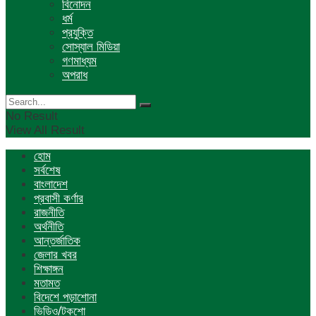
বিনোদন
ধর্ম
প্রযুক্তি
সোস্যাল মিডিয়া
গণমাধ্যম
অপরাধ
No Result
View All Result
হোম
সর্বশেষ
বাংলাদেশ
প্রবাসী কর্ণার
রাজনীতি
অর্থনীতি
আন্তর্জাতিক
জেলার খবর
শিক্ষাঙ্গন
মতামত
বিদেশে পড়াশোনা
ভিডিও/টকশো