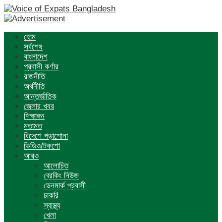
হোম
সর্বশেষ
বাংলাদেশ
প্রবাসী কর্ণার
রাজনীতি
অর্থনীতি
আন্তর্জাতিক
জেলার খবর
শিক্ষাঙ্গন
মতামত
বিদেশে পড়াশোনা
ভিডিও/টকশো
আরও
আলোচিত
ব্রেকিং নিউজ
ডেনমার্ক প্রবাসী
চাকরি
স্বাস্থ্য
খেলা