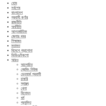
হোম
সর্বশেষ
বাংলাদেশ
প্রবাসী কর্ণার
রাজনীতি
অর্থনীতি
আন্তর্জাতিক
জেলার খবর
শিক্ষাঙ্গন
মতামত
বিদেশে পড়াশোনা
ভিডিও/টকশো
আরও
আলোচিত
ব্রেকিং নিউজ
ডেনমার্ক প্রবাসী
চাকরি
স্বাস্থ্য
খেলা
বিনোদন
ধর্ম
প্রযুক্তি