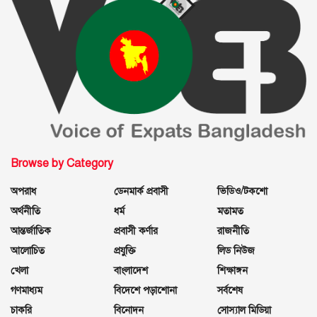
Browse by Category
অপরাধ
ডেনমার্ক প্রবাসী
ভিডিও/টকশো
অর্থনীতি
ধর্ম
মতামত
আন্তর্জাতিক
প্রবাসী কর্ণার
রাজনীতি
আলোচিত
প্রযুক্তি
লিড নিউজ
খেলা
বাংলাদেশ
শিক্ষাঙ্গন
গণমাধ্যম
বিদেশে পড়াশোনা
সর্বশেষ
চাকরি
বিনোদন
সোস্যাল মিডিয়া