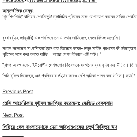
Facebook
Twitter
Linkedin
Whatsapp
Email
আন্তর্জাতিক ডেস্ক:
‘খুব শিগগিরই’ রাশিয়ার প্রেসিডেন্ট ভ্লাদিমির পুতিনের সঙ্গে যোগাযোগ করবেন মার্কিন প্
বুধবার (২২ জানুয়ারি) এক প্রতিবেদনে এ তথ্য জানিয়েছে মেহর নিউজ এজেন্সি।
সংবাদ সম্মেলনে সাংবাদিকেরা ট্রাম্পকে জিজ্ঞেস করেন- নতুন মার্কিন প্রশাসন কী ইউক্রে
পুতিনের সঙ্গে কথা বলতে যাচ্ছি। আমরা দেখব কীভাবে এটি ঘটে। ’
ট্রাম্প আরও বলেন, ইউরোপীয় দেশগুলোর কিয়েভকে সমর্থনের ব্যয় বৃদ্ধি করা উচিত। তিনি বল
তিনি যুক্তি দিয়েছেন, এই প্রক্রিয়ায় ইইউর আরও বেশি ভূমিকা পালন করা উচিত। ন্যাটো দে
Previous Post
মেসি আমেরিকায় ফুটবল জনপ্রিয় করেছেন: ডেভিড বেকহ্যাম
Next Post
পিছিয়ে গেল বাংলাদেশকে দেয়া আইএমএফের চতুর্থ কিস্তির ঋণ