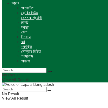
আরও
আলোচিত
ব্রেকিং নিউজ
ডেনমার্ক প্রবাসী
চাকরি
স্বাস্থ্য
খেলা
বিনোদন
ধর্ম
প্রযুক্তি
সোস্যাল মিডিয়া
গণমাধ্যম
অপরাধ
No Result
View All Result
No Result
View All Result