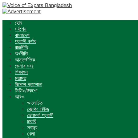
হোম
সর্বশেষ
বাংলাদেশ
প্রবাসী কর্ণার
রাজনীতি
অর্থনীতি
আন্তর্জাতিক
জেলার খবর
শিক্ষাঙ্গন
মতামত
বিদেশে পড়াশোনা
ভিডিও/টকশো
আরও
আলোচিত
ব্রেকিং নিউজ
ডেনমার্ক প্রবাসী
চাকরি
স্বাস্থ্য
খেলা