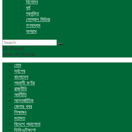
বিনোদন
ধর্ম
প্রযুক্তি
সোস্যাল মিডিয়া
গণমাধ্যম
অপরাধ
No Result
View All Result
হোম
সর্বশেষ
বাংলাদেশ
প্রবাসী কর্ণার
রাজনীতি
অর্থনীতি
আন্তর্জাতিক
জেলার খবর
শিক্ষাঙ্গন
মতামত
বিদেশে পড়াশোনা
ভিডিও/টকশো