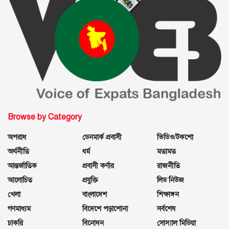
Browse by Category
অপরাধ
ডেনমার্ক প্রবাসী
ভিডিও/টকশো
অর্থনীতি
ধর্ম
মতামত
আন্তর্জাতিক
প্রবাসী কর্ণার
রাজনীতি
আলোচিত
প্রযুক্তি
লিড নিউজ
খেলা
বাংলাদেশ
শিক্ষাঙ্গন
গণমাধ্যম
বিদেশে পড়াশোনা
সর্বশেষ
চাকরি
বিনোদন
সোস্যাল মিডিয়া