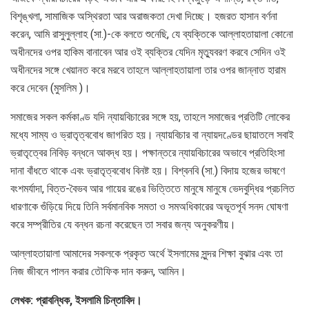
বিশৃঙ্খলা, সামাজিক অস্থিরতা আর অরাজকতা দেখা দিচ্ছে। হজরত হাসান বর্ণনা
করেন, আমি রাসুলুল্লাহ (সা.)-কে বলতে শুনেছি, যে ব্যক্তিকে আল্লাহতায়ালা কোনো
অধীনদের ওপর হাকিম বানাবেন আর ওই ব্যক্তির যেদিন মৃত্যুবরণ করবে সেদিন ওই
অধীনদের সঙ্গে খেয়ানত করে মরবে তাহলে আল্লাহতায়ালা তার ওপর জান্নাত হারাম
করে দেবেন (মুসলিম )।
সমাজের সকল কর্মকাণ্ড যদি ন্যায়বিচারের সঙ্গে হয়, তাহলে সমাজের প্রতিটি লোকের
মধ্যে সাম্য ও ভ্রাতৃত্ববোধ জাগরিত হয়। ন্যায়বিচার বা ন্যায়দণ্ডের ছায়াতলে সবাই
ভ্রাতৃত্বের নিবিড় বন্ধনে আবদ্ধ হয়। পক্ষান্তরে ন্যায়বিচারের অভাবে প্রতিহিংসা
দানা বাঁধতে থাকে এবং ভ্রাতৃত্ববোধ বিনষ্ট হয়। বিশ্বনবি (সা.) বিদায় হজের ভাষণে
বংশমর্যাদা, বিত্ত-বৈভব আর গায়ের রঙের ভিত্তিতে মানুষে মানুষে ভেদবুদ্ধির প্রচলিত
ধারণাকে গুঁড়িয়ে দিয়ে তিনি সর্বমানবিক সমতা ও সমঅধিকারের অভূতপূর্ব সনদ ঘোষণা
করে সম্প্রীতির যে বন্ধন রচনা করেছেন তা সবার জন্য অনুকরণীয়।
আল্লাহতায়ালা আমাদের সকলকে প্রকৃত অর্থে ইসলামের সুন্দর শিক্ষা বুঝার এবং তা
নিজ জীবনে পালন করার তৌফিক দান করুন, আমিন।
লেখক: প্রাবন্ধিক, ইসলামি চিন্তাবিদ।