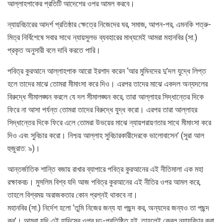
আল্লাহপাকের প্রতিটি আদেশের ওপর আমল করবে।
ন্যায়বিচারের আদর্শ প্রতিষ্ঠার ক্ষেত্রে নিজেদের ঘর, সমাজ, আপন-পর, এমনকি শত্রু-
মিত্র নির্বিশেষে সবার সাথে ন্যায়সুলভ ব্যবহারের মাধ্যমেই আমরা মহানবির (সা.)
প্রকৃত অনুসারী বলে দাবি করতে পারি।
পবিত্র কুরআনে আল্লাহপাক আরো ইরশাদ করেন ‘আর মুমিনদের দু’দল যুদ্ধে লিপ্ত
হলে তাদের মাঝে তোমরা মীমাংসা করে দিও। এরপর তাদের মাঝে একদল অন্যদলের
বিরুদ্ধে সীমালঙ্ঘন করলে যে দল সীমালঙ্ঘন করে, তারা আল্লাহর সিদ্ধান্তের দিকে
ফিরে না আসা পর্যন্ত তোমরা তাদের বিরুদ্ধে যুদ্ধ করো। এরপর তারা আল্লাহর
সিদ্ধান্তের দিকে ফিরে এলে তোমরা উভয়ের মাঝে ন্যায়পরায়ণতার সাথে মীমাংসা করে
দিও এবং সুবিচার করো। নিশ্চয় আল্লাহ সুবিচারকারীদেরকে ভালোবাসেন’ (সুরা আল
হুজুরাত: ৯)।
আন্তর্জাতিক শান্তি বজায় রাখার ব্যাপারে পবিত্র কুরআনের এই নীতিমালা এক মহা
রক্ষাকবচ। মুসলিম বিশ্ব যদি আজ পবিত্র কুরআনের এই নীতির ওপর আমল করে,
তাহলে বিশ্বময় অরাজকতার কোন প্রশ্নই থাকবে না।
মহানবির (সা.) নির্দেশ হলো ‘তুমি নিজের জন্য যা পছন্দ কর, অন্যদের জন্যও তা পছন্দ
কর’। আমরা যদি এই হাদিসের ওপর দৃঢ়-প্রতিষ্ঠিত হই, তাহলেই কেবল ন্যায়বিচার করা