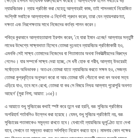
ক্ষেত্রে ইসলাম অত্যধিক গুরুত্বারোপ করেছে। আল্লাহপাক হলেন সবচেয়ে বড়
ন্যায়বিচারক। ন্যায় প্রতিষ্ঠা করা যেহেতু আল্লাহরই কাজ, তাই শাসনকার্যে নিয়োজিত
সংশ্লিষ্ট সবাইকে আল্লাহপাক এ নির্দেশই প্রদান করেন, তারা যেন ন্যায়পরায়ণতা,
দক্ষতা এবং নিরপেক্ষতার সাথে নিজেদের কর্তব্য পালন করেন।
পবিত্র কুরআনে আল্লাহতায়ালা ইরশাদ করেন, ‘হে যারা ইমান এনেছ! আল্লাহর সন্তুষ্টি
লাভের উদ্দেশ্যে সাক্ষ্যদাতা হিসেবে তোমরা দৃঢ়ভাবে ন্যায়বিচার প্রতিষ্ঠাকারী হও,
এমনকি সেই সাক্ষ্য তোমাদের নিজেদের বা পিতামাতার অথবা নিকটাত্মীয়দের বিরুদ্ধে
গেলেও। যার সম্পর্কে সাক্ষ্য দেয়া হচ্ছে, সে ধনী হোক বা গরীব, আল্লাহ্ উভয়েরই
সর্বোত্তম অভিভাবক। অতএব তোমরা যাতে ন্যায়বিচার করতে সক্ষম হও, সেজন্য
তোমরা কুপ্রবৃত্তির অনুসরণ করো না আর তোমরা যদি পেঁচানো কথা বল অথবা সত্য
এড়িয়ে যাও, তবে মনে রেখো, তোমরা যা কর সে বিষয়ে নিশ্চয় আল্লাহ পুরোপুরি অবগত
আছেন’ (সুরা নিসা, আয়াত: ১৩৫)।
এ আয়াতে শুধু সুবিচারের কথাই স্পষ্ট করে তুলে ধরা হয়নি, বরং সুবিচার প্রতিষ্ঠার
অপরিহার্য শর্তাবলিও উল্লেখ করা হয়েছে। যেমন, শুধু সুবিচার প্রতিষ্ঠাই নয়, বরং
সুবিচারের পতাকাকেও সমুন্নত রাখতে হবে। যেখানেই ন্যায়বিচার ভূলুণ্ঠিত হতে দেখা
যাবে, সেখানে তা সমুন্নত করাতে সর্বশক্তি নিয়োগ করতে হবে। মামলায় কোন পক্ষের