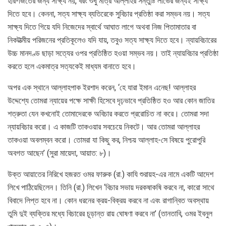
হার-জিতের জন্য সাক্ষ্য নয়, বরং শুধু মাত্র আল্লাহর সন্তুষ্টি লাভের জন্যই সাক্ষ্য
দিতে হবে। কেননা, সত্য সাক্ষ্য ব্যতিরেকে সুবিচার প্রতিষ্ঠা করা সম্ভব নয়। সত্য
সাক্ষ্য দিতে গিয়ে যদি নিজেদের স্বার্থে আঘাত লাগে অথবা নিজ পিতামাতার বা
নিকটাত্মীয় পরিজনের প্রতিকূলেও যদি যায়, তবুও সত্য সাক্ষ্য দিতে হবে। ন্যায়বিচারের
উচ্চ মানদণ্ড ছাড়া সত্যের ওপর প্রতিষ্ঠিত হওয়া সম্ভব নয়। তাই ন্যায়বিচার প্রতিষ্ঠা
করতে হলে একমাত্র সত্যকেই মাধ্যম বানাতে হবে।
অপর এক স্থানে আল্লাহপাক ইরশাদ করেন, ‘হে যারা ইমান এনেছ! আল্লাহর
উদ্দেশ্যে তোমরা ন্যায়ের পক্ষে সাক্ষী হিসেবে দৃঢ়ভাবে প্রতিষ্ঠিত হও আর কোন জাতির
শত্রুতা যেন কখনোই তোমাদেরকে অবিচার করতে প্ররোচিত না করে। তোমরা সদা
ন্যায়বিচার করো। এ কাজটি তাকওয়ার সবচেয়ে নিকটে। আর তোমরা আল্লাহর
তাকওয়া অবলম্বন করো। তোমরা যা কিছু কর, নিশ্চয় আল্লাহ-সে বিষয়ে পুরোপুরি
অবগত আছেন’ (সুরা মায়েদা, আয়াত: ৮)।
উক্ত আয়াতের নিরিখে হজরত ওমর ফারুক (রা.) কাযি শুরায়হ-এর নামে একটি আদেশ
লিখে পাঠিয়েছিলেন। তিনি (রা.) লিখেন ‘বিচার সভায় দরকষাকষি করবে না, কারো সাথে
বিবাদে লিপ্ত হবে না। কোন ধরনের ক্রয়-বিক্রয় করবে না এবং রাগান্বিত অবস্থায়
তুমি দুই ব্যক্তির মধ্যে বিচারের চূড়ান্ত রায় ঘোষণা করবে না’ (তানতাবি, ওমর ইবনুল