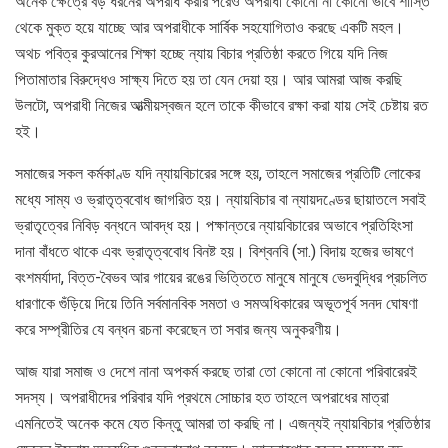
অনেক ক্ষেত্রে বড় ধরনের অপরাধ করার পরেও অপরাধী কোনো না কোনো ভাবে শাস্তি
থেকে মুক্ত হয়ে যাচ্ছে আর অপরাধীকে সার্বিক সহযোগিতাও করছে একটি মহল।
অথচ পবিত্র কুরআনের শিক্ষা হচ্ছে ন্যায় বিচার প্রতিষ্ঠা করতে গিয়ে যদি নিজ
পিতামাতার বিরুদ্ধেও সাক্ষ্য দিতে হয় তা যেন দেয়া হয়। আর আমরা আজ করছি
উলটো, অপরাধী নিজের আত্মীয়স্বজন হলে তাকে কীভাবে রক্ষা করা যায় সেই চেষ্টায় রত
হই।
সমাজের সকল কর্মকাণ্ড যদি ন্যায়বিচারের সঙ্গে হয়, তাহলে সমাজের প্রতিটি লোকের
মধ্যে সাম্য ও ভ্রাতৃত্ববোধ জাগরিত হয়। ন্যায়বিচার বা ন্যায়দণ্ডের ছায়াতলে সবাই
ভ্রাতৃত্বের নিবিড় বন্ধনে আবদ্ধ হয়। পক্ষান্তরে ন্যায়বিচারের অভাবে প্রতিহিংসা
দানা বাঁধতে থাকে এবং ভ্রাতৃত্ববোধ বিনষ্ট হয়। বিশ্বনবি (সা.) বিদায় হজের ভাষণে
বংশমর্যাদা, বিত্ত-বৈভব আর গায়ের রঙের ভিত্তিতে মানুষে মানুষে ভেদবুদ্ধির প্রচলিত
ধারণাকে গুঁড়িয়ে দিয়ে তিনি সর্বমানবিক সমতা ও সমঅধিকারের অভূতপূর্ব সনদ ঘোষণা
করে সম্প্রীতির যে বন্ধন রচনা করেছেন তা সবার জন্য অনুকরণীয়।
আজ যারা সমাজ ও দেশে নানা অপকর্ম করছে তারা তো কোনো না কোনো পরিবারেরই
সদস্য। অপরাধীদের পরিবার যদি প্রথমে সোচ্চার হত তাহলে অপরাধের মাত্রা
এমনিতেই অনেক কমে যেত কিন্তু আমরা তা করছি না। এজন্যই ন্যায়বিচার প্রতিষ্ঠার