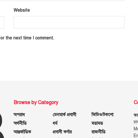
Website
or the next time I comment.
Browse by Category
C
অপরাধ
ডেনমার্ক প্রবাসী
ভিডিও/টকশো
ভয়
ঢা
অর্থনীতি
ধর্ম
মতামত
M
আন্তর্জাতিক
প্রবাসী কর্ণার
রাজনীতি
E