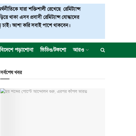
বিদেশে পড়াশোনা
ভিডিও/টকশো
আরও
সর্বশেষ খবর