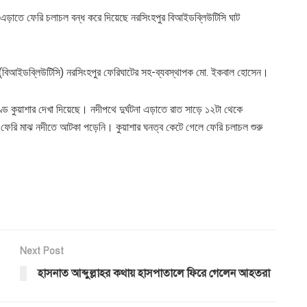
না এড়াতে ফেরি চলাচল বন্ধ করে দিয়েছে নরসিংহপুর বিআইডব্লিউটিসি ঘাট
ন (বিআইডব্লিউটিসি) নরসিংহপুর ফেরিঘাটের সহ-ব্যবস্থাপক মো. ইকবাল হোসেন।
ড কুয়াশার দেখা দিয়েছে। নদীপথে দুর্ঘটনা এড়াতে রাত সাড়ে ১২টা থেকে
 ফেরি মাঝ নদীতে আটকা পড়েনি। কুয়াশার ঘনত্ব কেটে গেলে ফেরি চলাচল শুরু
Next Post
হাসনাত আব্দুল্লাহর কথায় হাসপাতালে ফিরে গেলেন আহতরা