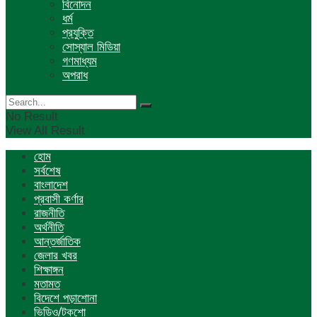
বিনোদন
ধর্ম
প্রযুক্তি
সোস্যাল মিডিয়া
গণমাধ্যম
অপরাধ
No Result
View All Result
হোম
সর্বশেষ
বাংলাদেশ
প্রবাসী কর্ণার
রাজনীতি
অর্থনীতি
আন্তর্জাতিক
জেলার খবর
শিক্ষাঙ্গন
মতামত
বিদেশে পড়াশোনা
ভিডিও/টকশো