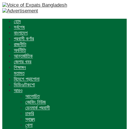
হোম
সর্বশেষ
বাংলাদেশ
প্রবাসী কর্ণার
রাজনীতি
অর্থনীতি
আন্তর্জাতিক
জেলার খবর
শিক্ষাঙ্গন
মতামত
বিদেশে পড়াশোনা
ভিডিও/টকশো
আরও
আলোচিত
ব্রেকিং নিউজ
ডেনমার্ক প্রবাসী
চাকরি
স্বাস্থ্য
খেলা