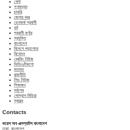
খেলা
গণমাধ্যম
চাকরি
জেলার খবর
ডেনমার্ক প্রবাসী
ধর্ম
প্রবাসী কর্ণার
প্রযুক্তি
বাংলাদেশ
বিদেশে পড়াশোনা
বিনোদন
ব্রেকিং নিউজ
ভিডিও/টকশো
মতামত
রাজনীতি
লিড নিউজ
শিক্ষাঙ্গন
সর্বশেষ
সোস্যাল মিডিয়া
স্বাস্থ্য
Contacts
ভয়েস অব এক্সপ্যাটস বাংলাদেশ
ঢাকা, বাংলাদেশ