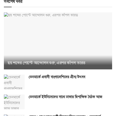
সর্বশেষ খবর
ছয় শব্দের পোস্টে আন্দোলন শুরু, এরপর কাঁপল ভারত
ডেনমার্কে প্রবাসী বাংলাদেশিদের গ্রীস্ম উৎসব
ডেনমার্কে ইউনিসেফের সাথে ঢাকার দ্বিপাক্ষিক বৈঠক আজ