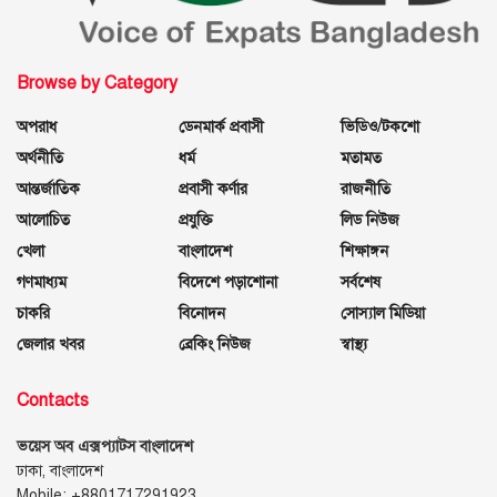
Browse by Category
অপরাধ
ডেনমার্ক প্রবাসী
ভিডিও/টকশো
অর্থনীতি
ধর্ম
মতামত
আন্তর্জাতিক
প্রবাসী কর্ণার
রাজনীতি
আলোচিত
প্রযুক্তি
লিড নিউজ
খেলা
বাংলাদেশ
শিক্ষাঙ্গন
গণমাধ্যম
বিদেশে পড়াশোনা
সর্বশেষ
চাকরি
বিনোদন
সোস্যাল মিডিয়া
জেলার খবর
ব্রেকিং নিউজ
স্বাস্থ্য
Contacts
ভয়েস অব এক্সপ্যাটস বাংলাদেশ
ঢাকা, বাংলাদেশ
Mobile: +8801717291923