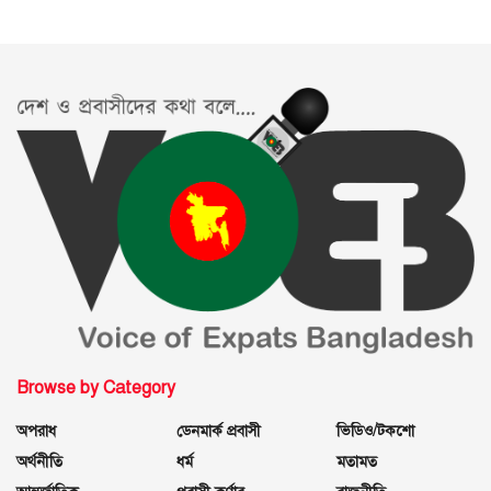
Browse by Category
অপরাধ
ডেনমার্ক প্রবাসী
ভিডিও/টকশো
অর্থনীতি
ধর্ম
মতামত