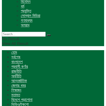
বিনোদন
ধর্ম
প্রযুক্তি
সোস্যাল মিডিয়া
গণমাধ্যম
অপরাধ
No Result
View All Result
হোম
সর্বশেষ
বাংলাদেশ
প্রবাসী কর্ণার
রাজনীতি
অর্থনীতি
আন্তর্জাতিক
জেলার খবর
শিক্ষাঙ্গন
মতামত
বিদেশে পড়াশোনা
ভিডিও/টকশো