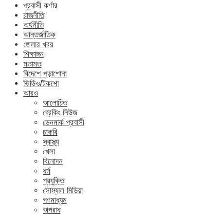
প্রবাসী কর্ণার
রাজনীতি
অর্থনীতি
আন্তর্জাতিক
জেলার খবর
শিক্ষাঙ্গন
মতামত
বিদেশে পড়াশোনা
ভিডিও/টকশো
আরও
আলোচিত
ব্রেকিং নিউজ
ডেনমার্ক প্রবাসী
চাকরি
স্বাস্থ্য
খেলা
বিনোদন
ধর্ম
প্রযুক্তি
সোস্যাল মিডিয়া
গণমাধ্যম
অপরাধ