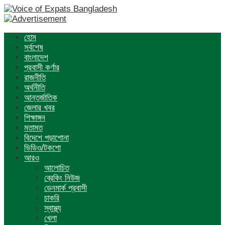
হোম
সর্বশেষ
বাংলাদেশ
প্রবাসী কর্ণার
রাজনীতি
অর্থনীতি
আন্তর্জাতিক
জেলার খবর
শিক্ষাঙ্গন
মতামত
বিদেশে পড়াশোনা
ভিডিও/টকশো
আরও
আলোচিত
ব্রেকিং নিউজ
ডেনমার্ক প্রবাসী
চাকরি
স্বাস্থ্য
খেলা