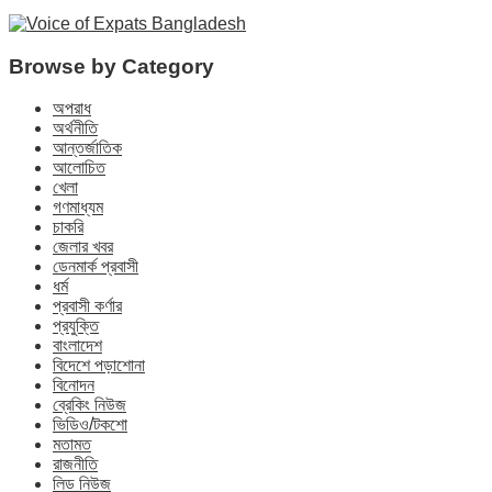
Browse by Category
অপরাধ
অর্থনীতি
আন্তর্জাতিক
আলোচিত
খেলা
গণমাধ্যম
চাকরি
জেলার খবর
ডেনমার্ক প্রবাসী
ধর্ম
প্রবাসী কর্ণার
প্রযুক্তি
বাংলাদেশ
বিদেশে পড়াশোনা
বিনোদন
ব্রেকিং নিউজ
ভিডিও/টকশো
মতামত
রাজনীতি
লিড নিউজ