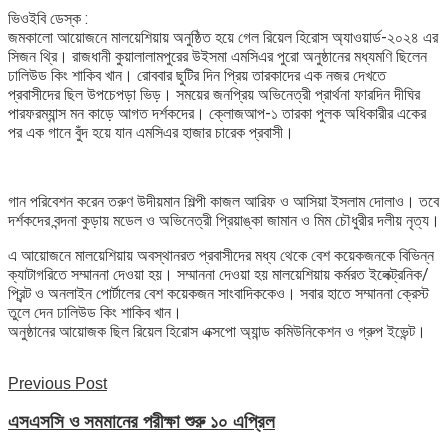
ভিওইবি ডেস্ক :
জমকালো আয়োজনে মালয়েশিয়ায় অনুষ্ঠিত হয়ে গেল রিয়েল হিরোস অ্যাওয়ার্ড-২০২৪ এর
সিজন থ্রি। রাজধানী কুয়ালালামপুরের উইসমা এমসিএর পুরো অনুষ্ঠানের মধ্যমণি ছিলেন
ঢালিউড কিং শাকিব খান। রোববার ছুটির দিন প্রিয় তারকাদের এক নজর দেখতে
প্রবাসীদের ছিল উপচেপড়া ভিড়। সময়ের জনপ্রিয় অভিনেত্রী প্রার্থনা ফারদিন দীঘির
পারফরম্যান্স মন কাড়ে আগত দর্শকদের। ক্লোজআপ-১ তারকা পুলক অধিকারীর একের
পর এক গানে বুঁদ হয়ে যান এমসিএর হাজার চারেক প্রবাসী।
গান পরিবেশন করেন তরুণ উদীয়মান শিল্পী কাজল আরিফ ও আসিয়া ইসলাম দোলাও। তবে
দর্শকদের বন্দনা কুড়ায় মডেল ও অভিনেত্রী প্রিয়াঙ্কা জামান ও মিম চৌধুরীর দলীয় নৃত্য।
এ আয়োজনে মালয়েশিয়ায় অবস্থানরত প্রবাসীদের মধ্য থেকে বেশ কয়েকজনকে বিভিন্ন
ক্যাটাগরিতে সম্মাননা দেওয়া হয়। সম্মাননা দেওয়া হয় মালয়েশিয়ায় কর্মরত ইলেক্ট্রনিক/
প্রিন্ট ও অনলাইন পোর্টালের বেশ কয়েকজন সাংবাদিককেও। সবার হাতে সম্মাননা ক্রেস্ট
তুলে দেন ঢালিউড কিং শাকিব খান।
অনুষ্ঠানের আয়োজক ছিল রিয়েল হিরোস এক্সপো অ্যান্ড কমিউনিকেশন ও গ্রুপ ইভেন্ট।
Previous Post
এসএসসি ও সমমানের পরীক্ষা শুরু ১০ এপ্রিল