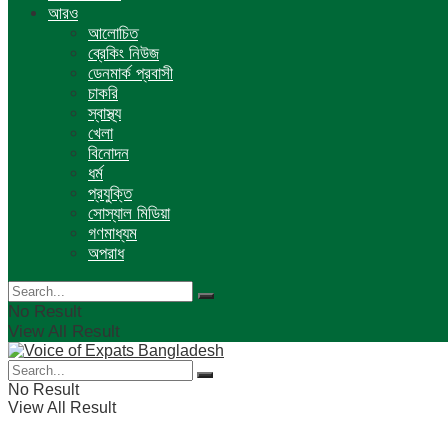
আরও
আলোচিত
ব্রেকিং নিউজ
ডেনমার্ক প্রবাসী
চাকরি
স্বাস্থ্য
খেলা
বিনোদন
ধর্ম
প্রযুক্তি
সোস্যাল মিডিয়া
গণমাধ্যম
অপরাধ
No Result
View All Result
No Result
View All Result