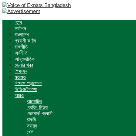
হোম
সর্বশেষ
বাংলাদেশ
প্রবাসী কর্ণার
রাজনীতি
অর্থনীতি
আন্তর্জাতিক
জেলার খবর
শিক্ষাঙ্গন
মতামত
বিদেশে পড়াশোনা
ভিডিও/টকশো
আরও
আলোচিত
ব্রেকিং নিউজ
ডেনমার্ক প্রবাসী
চাকরি
স্বাস্থ্য
খেলা