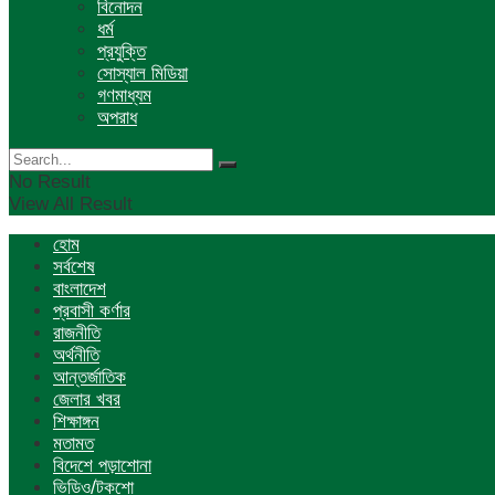
বিনোদন
ধর্ম
প্রযুক্তি
সোস্যাল মিডিয়া
গণমাধ্যম
অপরাধ
No Result
View All Result
হোম
সর্বশেষ
বাংলাদেশ
প্রবাসী কর্ণার
রাজনীতি
অর্থনীতি
আন্তর্জাতিক
জেলার খবর
শিক্ষাঙ্গন
মতামত
বিদেশে পড়াশোনা
ভিডিও/টকশো