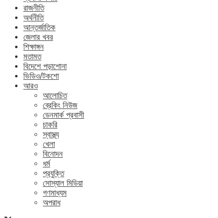
রাজনীতি
অর্থনীতি
আন্তর্জাতিক
জেলার খবর
শিক্ষাঙ্গন
মতামত
বিদেশে পড়াশোনা
ভিডিও/টকশো
আরও
আলোচিত
ব্রেকিং নিউজ
ডেনমার্ক প্রবাসী
চাকরি
স্বাস্থ্য
খেলা
বিনোদন
ধর্ম
প্রযুক্তি
সোস্যাল মিডিয়া
গণমাধ্যম
অপরাধ