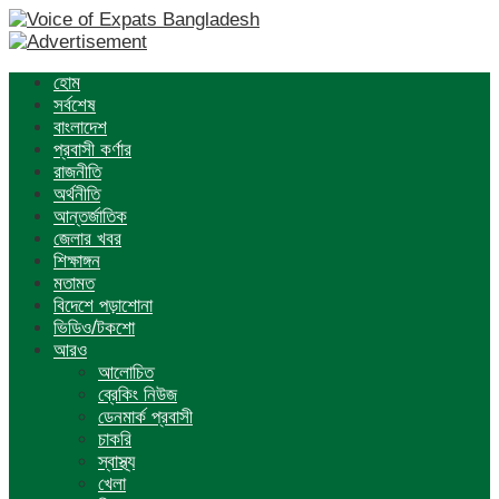
হোম
সর্বশেষ
বাংলাদেশ
প্রবাসী কর্ণার
রাজনীতি
অর্থনীতি
আন্তর্জাতিক
জেলার খবর
শিক্ষাঙ্গন
মতামত
বিদেশে পড়াশোনা
ভিডিও/টকশো
আরও
আলোচিত
ব্রেকিং নিউজ
ডেনমার্ক প্রবাসী
চাকরি
স্বাস্থ্য
খেলা