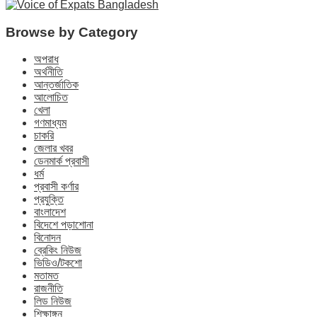
Browse by Category
অপরাধ
অর্থনীতি
আন্তর্জাতিক
আলোচিত
খেলা
গণমাধ্যম
চাকরি
জেলার খবর
ডেনমার্ক প্রবাসী
ধর্ম
প্রবাসী কর্ণার
প্রযুক্তি
বাংলাদেশ
বিদেশে পড়াশোনা
বিনোদন
ব্রেকিং নিউজ
ভিডিও/টকশো
মতামত
রাজনীতি
লিড নিউজ
শিক্ষাঙ্গন