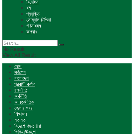
বিনোদন
ধর্ম
প্রযুক্তি
সোস্যাল মিডিয়া
গণমাধ্যম
অপরাধ
No Result
View All Result
হোম
সর্বশেষ
বাংলাদেশ
প্রবাসী কর্ণার
রাজনীতি
অর্থনীতি
আন্তর্জাতিক
জেলার খবর
শিক্ষাঙ্গন
মতামত
বিদেশে পড়াশোনা
ভিডিও/টকশো