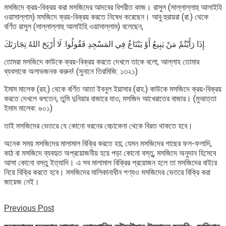
মসজিদে ক্রয়-বিক্রয় করা মসজিদের আদবের বিপরীত কাজ। রাসুল (সাল্লাল্লাহু আলাইহি
ওয়াসাল্লাম) মসজিদে ক্রয়-বিক্রয় করতে নিষেধ করেছেন। আবু হুরায়রা (রা.) থেকে
বর্ণিত রাসুল (সাল্লাল্লাহু আলাইহি ওয়াসাল্লাম) বলেছেন,
إِذَا رَأَيْتُمْ مَنْ يَبِيعُ أَوْ يَبْتَاعُ فِي المَسْجِدِ فَقُولُوا: لَا أَرْبَحَ اللهُ تِجَارَتَكَ.
তোমরা মসজিদে কাউকে ক্রয়-বিক্রয় করতে দেখলে তাকে বলো, আল্লাহ তোমার
ব্যবসাকে অলাভজনক করুন! (সুনানে তিরমিজি: ১৩২১)
ইমাম মালেক (রহ.) থেকে বর্ণিত আতা ইবনুল ইয়াসার (রাহ.) কাউকে মসজিদে ক্রয়-বিক্রয়
করতে দেখলে বলতেন, তুমি দুনিয়ার বাজারে যাও; মসজিদ আখেরাতের বাজার। (মুআত্তা
ইমাম মালেক: ৬০১)
তাই মসজিদের ভেতরে যে কোনো ধরনের বেচাকেনা থেকে বিরত থাকতে হবে।
অনেক সময় মসজিদের মালামাল বিক্রি করতে হয়; যেমন মসজিদের গাছের ফল-ফলাদি,
কাঠ বা মসজিদে ব্যবহৃত অপ্রয়োজনীয় হয়ে পড়া কোনো বস্তু, মসজিদে অনুদান হিসেবে
আসা কোনো বস্তু ইত্যাদি। এ সব মালামাল বিক্রির প্রয়োজন হলে তা মসজিদের বাইরে
নিয়ে বিক্রি করতে হবে। মসজিদের মালিকানাধীন পণ্যও মসজিদের ভেতরে বিক্রি করা
জায়েজ নেই।
Previous Post