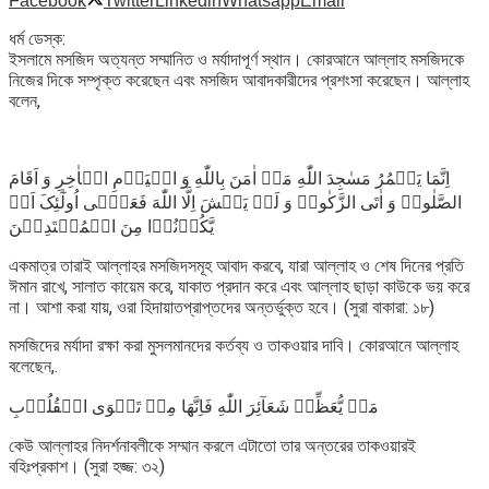
Facebook
Twitter
Linkedin
Whatsapp
Email
ধর্ম ডেস্ক:
ইসলামে মসজিদ অত্যন্ত সম্মানিত ও মর্যাদাপূর্ণ স্থান। কোরআনে আল্লাহ মসজিদকে
নিজের দিকে সম্পৃক্ত করেছেন এবং মসজিদ আবাদকারীদের প্রশংসা করেছেন। আল্লাহ
বলেন,
اِنَّمَا یَعۡمُرُ مَسٰجِدَ اللّٰهِ مَنۡ اٰمَنَ بِاللّٰهِ وَ الۡیَوۡمِ الۡاٰخِرِ وَ اَقَامَ
الصَّلٰوۃَ وَ اٰتَی الزَّکٰوۃَ وَ لَمۡ یَخۡشَ اِلَّا اللّٰهَ فَعَسٰۤی اُولٰٓئِکَ اَنۡ
یَّکُوۡنُوۡا مِنَ الۡمُهۡتَدِیۡنَ
একমাত্র তারাই আল্লাহর মসজিদসমূহ আবাদ করবে, যারা আল্লাহ ও শেষ দিনের প্রতি
ঈমান রাখে, সালাত কায়েম করে, যাকাত প্রদান করে এবং আল্লাহ ছাড়া কাউকে ভয় করে
না। আশা করা যায়, ওরা হিদায়াতপ্রাপ্তদের অন্তর্ভুক্ত হবে। (সুরা বাকারা: ১৮)
মসজিদের মর্যাদা রক্ষা করা মুসলমানদের কর্তব্য ও তাকওয়ার দাবি। কোরআনে আল্লাহ
বলেছেন,.
مَنۡ یُّعَظِّمۡ شَعَآئِرَ اللّٰهِ فَاِنَّهَا مِنۡ تَقۡوَی الۡقُلُوۡبِ
কেউ আল্লাহর নিদর্শনাবলীকে সম্মান করলে এটাতো তার অন্তরের তাকওয়ারই
বহিঃপ্রকাশ। (সুরা হজ্জ: ৩২)