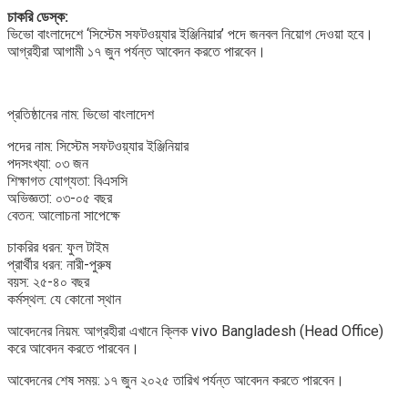
চাকরি ডেস্ক:
ভিভো বাংলাদেশে ‘সিস্টেম সফটওয়্যার ইঞ্জিনিয়ার’ পদে জনবল নিয়োগ দেওয়া হবে।
আগ্রহীরা আগামী ১৭ জুন পর্যন্ত আবেদন করতে পারবেন।
প্রতিষ্ঠানের নাম: ভিভো বাংলাদেশ
পদের নাম: সিস্টেম সফটওয়্যার ইঞ্জিনিয়ার
পদসংখ্যা: ০৩ জন
শিক্ষাগত যোগ্যতা: বিএসসি
অভিজ্ঞতা: ০৩-০৫ বছর
বেতন: আলোচনা সাপেক্ষে
চাকরির ধরন: ফুল টাইম
প্রার্থীর ধরন: নারী-পুরুষ
বয়স: ২৫-৪০ বছর
কর্মস্থল: যে কোনো স্থান
আবেদনের নিয়ম: আগ্রহীরা এখানে ক্লিক vivo Bangladesh (Head Office)
করে আবেদন করতে পারবেন।
আবেদনের শেষ সময়: ১৭ জুন ২০২৫ তারিখ পর্যন্ত আবেদন করতে পারবেন।