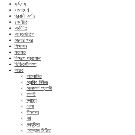
সর্বশেষ
বাংলাদেশ
প্রবাসী কর্ণার
রাজনীতি
অর্থনীতি
আন্তর্জাতিক
জেলার খবর
শিক্ষাঙ্গন
মতামত
বিদেশে পড়াশোনা
ভিডিও/টকশো
আরও
আলোচিত
ব্রেকিং নিউজ
ডেনমার্ক প্রবাসী
চাকরি
স্বাস্থ্য
খেলা
বিনোদন
ধর্ম
প্রযুক্তি
সোস্যাল মিডিয়া