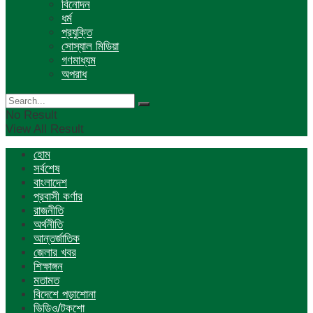
বিনোদন
ধর্ম
প্রযুক্তি
সোস্যাল মিডিয়া
গণমাধ্যম
অপরাধ
No Result
View All Result
হোম
সর্বশেষ
বাংলাদেশ
প্রবাসী কর্ণার
রাজনীতি
অর্থনীতি
আন্তর্জাতিক
জেলার খবর
শিক্ষাঙ্গন
মতামত
বিদেশে পড়াশোনা
ভিডিও/টকশো