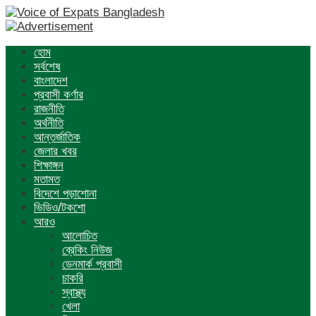
হোম
সর্বশেষ
বাংলাদেশ
প্রবাসী কর্ণার
রাজনীতি
অর্থনীতি
আন্তর্জাতিক
জেলার খবর
শিক্ষাঙ্গন
মতামত
বিদেশে পড়াশোনা
ভিডিও/টকশো
আরও
আলোচিত
ব্রেকিং নিউজ
ডেনমার্ক প্রবাসী
চাকরি
স্বাস্থ্য
খেলা