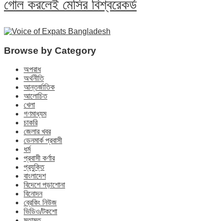
গোল করলেই মেসির বিশ্বরেকর্ড
Browse by Category
অপরাধ
অর্থনীতি
আন্তর্জাতিক
আলোচিত
খেলা
গণমাধ্যম
চাকরি
জেলার খবর
ডেনমার্ক প্রবাসী
ধর্ম
প্রবাসী কর্ণার
প্রযুক্তি
বাংলাদেশ
বিদেশে পড়াশোনা
বিনোদন
ব্রেকিং নিউজ
ভিডিও/টকশো
মতামত