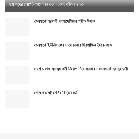
ছয় শব্দের পোস্টে আন্দোলন শুরু, এরপর কাঁপল ভারত
ডেনমার্কে প্রবাসী বাংলাদেশিদের গ্রীস্ম উৎসব
ডেনমার্কে ইউনিসেফের সাথে ঢাকার দ্বিপাক্ষিক বৈঠক আজ
দেশে ১ লাখ স্বাস্থ্য কর্মী নিয়োগ দিবে সরকার : ডেনমার্কে স্বাস্থ্যমন্ত্রী
গোল করলেই মেসির বিশ্বরেকর্ড