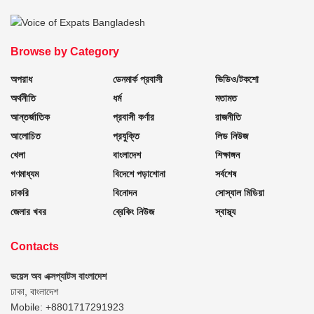
Browse by Category
অপরাধ
ডেনমার্ক প্রবাসী
ভিডিও/টকশো
অর্থনীতি
ধর্ম
মতামত
আন্তর্জাতিক
প্রবাসী কর্ণার
রাজনীতি
আলোচিত
প্রযুক্তি
লিড নিউজ
খেলা
বাংলাদেশ
শিক্ষাঙ্গন
গণমাধ্যম
বিদেশে পড়াশোনা
সর্বশেষ
চাকরি
বিনোদন
সোস্যাল মিডিয়া
জেলার খবর
ব্রেকিং নিউজ
স্বাস্থ্য
Contacts
ভয়েস অব এক্সপ্যাটস বাংলাদেশ
ঢাকা, বাংলাদেশ
Mobile: +8801717291923