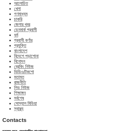
আলোচিত
খেলা
গণমাধ্যম
চাকরি
জেলার খবর
ডেনমার্ক প্রবাসী
ধর্ম
প্রবাসী কর্ণার
প্রযুক্তি
বাংলাদেশ
বিদেশে পড়াশোনা
বিনোদন
ব্রেকিং নিউজ
ভিডিও/টকশো
মতামত
রাজনীতি
লিড নিউজ
শিক্ষাঙ্গন
সর্বশেষ
সোস্যাল মিডিয়া
স্বাস্থ্য
Contacts