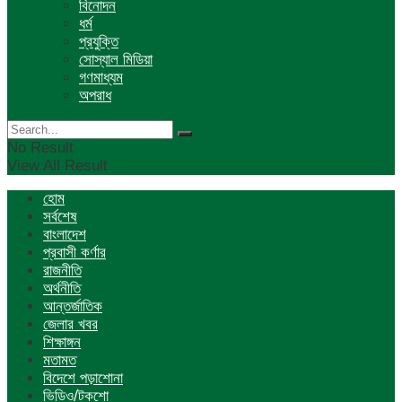
বিনোদন
ধর্ম
প্রযুক্তি
সোস্যাল মিডিয়া
গণমাধ্যম
অপরাধ
No Result
View All Result
হোম
সর্বশেষ
বাংলাদেশ
প্রবাসী কর্ণার
রাজনীতি
অর্থনীতি
আন্তর্জাতিক
জেলার খবর
শিক্ষাঙ্গন
মতামত
বিদেশে পড়াশোনা
ভিডিও/টকশো