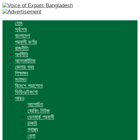
হোম
সর্বশেষ
বাংলাদেশ
প্রবাসী কর্ণার
রাজনীতি
অর্থনীতি
আন্তর্জাতিক
জেলার খবর
শিক্ষাঙ্গন
মতামত
বিদেশে পড়াশোনা
ভিডিও/টকশো
আরও
আলোচিত
ব্রেকিং নিউজ
ডেনমার্ক প্রবাসী
চাকরি
স্বাস্থ্য
খেলা