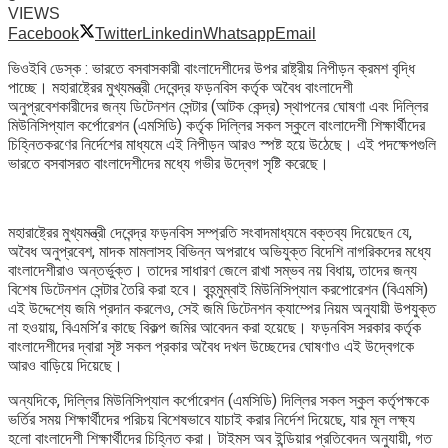
VIEWS
Facebook
Twitter
Linkedin
Whatsapp
Email
ভিওইবি ডেস্ক : ভারতে বসবাসকারী বাংলাদেশীদের উপর রাষ্ট্রীয় নিপীড়ন ক্রমশ বৃদ্ধি
পাচ্ছে। মহারাষ্ট্রের মুখ্যমন্ত্রী দেবেন্দ্র ফড়নবিস কর্তৃক অবৈধ বাংলাদেশী
অনুপ্রবেশকারীদের জন্য ডিটেনশন সেন্টার (আটক কেন্দ্র) স্থাপনের ঘোষণা এবং দিল্লির
মিউনিসিপ্যাল কর্পোরেশন (এমসিডি) কর্তৃক দিল্লির সকল স্কুলে বাংলাদেশী শিক্ষার্থীদের
চিহ্নিতকরণের নির্দেশের মাধ্যমে এই নিপীড়ন আরও স্পষ্ট হয়ে উঠেছে। এই পদক্ষেপগুলি
ভারতে বসবাসরত বাংলাদেশীদের মধ্যে গভীর উদ্বেগ সৃষ্টি করেছে।
মহারাষ্ট্রের মুখ্যমন্ত্রী দেবেন্দ্র ফড়নবিস সম্প্রতি সংবাদমাধ্যমে বক্তব্য দিয়েছেন যে,
অবৈধ অনুপ্রবেশ, মাদক মামলাসহ বিভিন্ন অপরাধে অভিযুক্ত বিদেশি নাগরিকদের মধ্যে
বাংলাদেশীরাও অন্তর্ভুক্ত। তাদের সাধারণ জেলে রাখা সম্ভব নয় বিধায়, তাদের জন্য
বিশেষ ডিটেনশন সেন্টার তৈরি করা হবে। বৃহন্মুম্বাই মিউনিসিপ্যাল করপোরেশন (বিএমসি)
এই উদ্দেশ্যে জমি প্রদান করলেও, সেই জমি ডিটেনশন ক্যাম্পের নিয়ম অনুযায়ী উপযুক্ত
না হওয়ায়, বিএমসি’র কাছে বিকল্প জমির আবেদন করা হয়েছে। ফড়নবিস সরকার কর্তৃক
বাংলাদেশীদের দ্বারা সৃষ্ট সকল প্রকার অবৈধ দখল উচ্ছেদের ঘোষণাও এই উদ্বেগকে
আরও বাড়িয়ে দিয়েছে।
অন্যদিকে, দিল্লির মিউনিসিপ্যাল কর্পোরেশন (এমসিডি) দিল্লির সকল স্কুল কর্তৃপক্ষকে
ভর্তির সময় শিক্ষার্থীদের পরিচয় বিশেষভাবে যাচাই করার নির্দেশ দিয়েছে, যার মূল লক্ষ্য
হলো বাংলাদেশী শিক্ষার্থীদের চিহ্নিত করা। টাইমস অব ইন্ডিয়ার প্রতিবেদন অনুযায়ী, গত