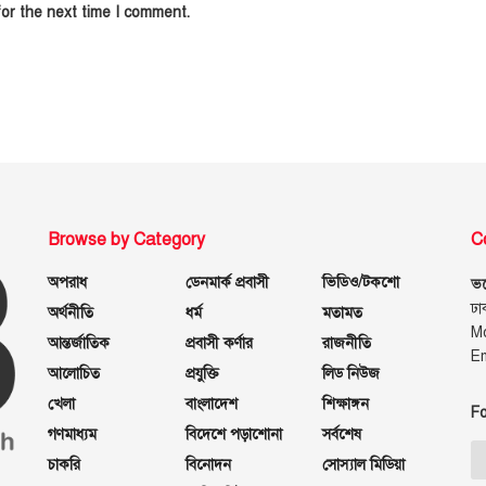
or the next time I comment.
Browse by Category
C
অপরাধ
ডেনমার্ক প্রবাসী
ভিডিও/টকশো
ভয়
ঢা
অর্থনীতি
ধর্ম
মতামত
M
আন্তর্জাতিক
প্রবাসী কর্ণার
রাজনীতি
E
আলোচিত
প্রযুক্তি
লিড নিউজ
খেলা
বাংলাদেশ
শিক্ষাঙ্গন
Fo
গণমাধ্যম
বিদেশে পড়াশোনা
সর্বশেষ
চাকরি
বিনোদন
সোস্যাল মিডিয়া