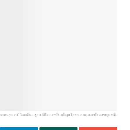
 স্কোয়াড ডেনমার্ক-ভিএসডির নতুন কমিটির সভাপতি রাকিবুল ইসলাম ও সহ-সভাপতি এরশাদুল বারী।