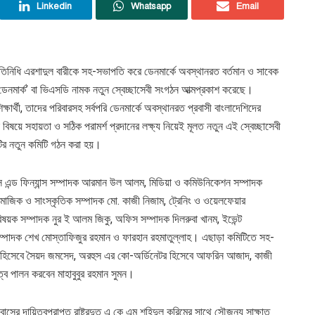
Linkedin
Whatsapp
Email
তিনিধি এরশাদুল বারীকে সহ-সভাপতি করে ডেনমার্কে অবস্থানরত বর্তমান ও সাবেক
াড ডেনমার্ক’ বা ভিএসডি নামক নতুন স্বেচ্ছাসেবী সংগঠন আত্মপ্রকাশ করেছে।
ষার্থী, তাদের পরিবারসহ সর্বপরি ডেনমার্কে অবস্থানরত প্রবাসী বাংলাদেশিদের
্ন বিষয়ে সহায়তা ও সঠিক পরামর্শ প্রদানের লক্ষ্য নিয়েই মূলত নতুন এই স্বেচ্ছাসেবী
নটির নতুন কমিটি গঠন করা হয়।
স এন্ড ফিন্যান্স সম্পাদক আরমান উল আলম, মিডিয়া ও কমিউনিকেশন সম্পাদক
সামাজিক ও সাংস্কৃতিক সম্পাদক মো. কাজী নিজাম, ট্রেনিং ও ওয়েলফেয়ার
িষয়ক সম্পাদক নুর ই আলম জিকু, অফিস সম্পাদক দিলরুবা খানম, ইভেন্ট
াদন সম্পাদক শেখ মোস্তাফিজুর রহমান ও ফারহান রহমাতুল্লাহ। এছাড়া কমিটিতে সহ-
েটর হিসেবে সৈয়দ জমসেদ, অরহুস এর কো-অর্ডিনেটর হিসেবে আফরিন আজাদ, কাজী
ত্ব পালন করবেন মাহাবুবুর রহমান সুমন।
াসের দায়িত্বপ্রাপ্ত রাষ্ট্রদুত এ কে এম শহিদুল করিমের সাথে সৌজন্য সাক্ষাত