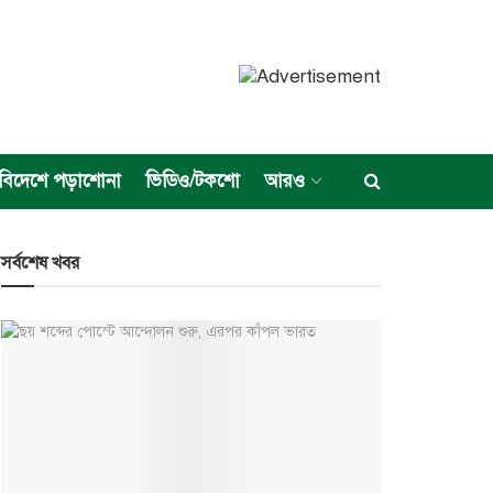
বিদেশে পড়াশোনা
ভিডিও/টকশো
আরও
সর্বশেষ খবর