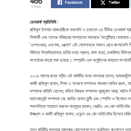
466
Facebook
Twitter
VIEWS
ডেনমার্ক প্রতিনিধি :
রাকিবুল ইসলাম আজহারীকে সভাপতি ও চ্যানেল ২৪ টিভির ডেনমার্ক প্র
শিক্ষার্থী এবং তাদের পরিবারের সদস্যদের সমন্বয়ে ‘ভলেন্টিয়ার স্কোয়
‘এম্পাওয়ার, এনগেজ, এক্সেল’ এই স্লোগানকে সামনে রেখে বাংলাদেশি শিক্
বিভিন্ন বিশ্ববিদ্যালয়ে ভর্তির তথ্য প্রদান, বাসা ভাড়া, চাকরিসহ বিভিন
সংগঠেনর যাত্রা শুরু হয়েছে। সম্প্রতি এক অনুষ্ঠানের মাধ্যমে সংগঠ
২০২৫ সালের জন্য গঠিত এই কমিটির অন্য সদস্যরা হলেন, অ্যাকাউন্ট
কাজী রাকিবুল হাসান, শিক্ষা ও গবেষণা সম্পাদক সাদমান সাকিব হৃদম , 
সম্পাদক মাহিদি হোসেন, মহিলা বিষয়ক সম্পাদক আন্জুমান আরা, আইন ব
ম্যানেজমেন্ট সম্পাদক মো. জাহিদ হাসান মুন্সী এবং স্পোর্টস ও বিনে
সভাপতিকে সহায়তা করবেন মাহমুদুর রহমান, কোল্ডিং এর কো-অর্ডিন
উজ্জ্বল ও কাজী রাকিবুল হাসান, ওডেন্স এর কো-অর্ডিনেটর হিসেবে দায়ি
নতুন কমিটির সদস্যরা মঙ্গলবার কোপেনহেগেনে অবস্থিত বাংলাদেশ দুতাব