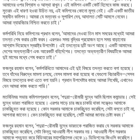
আমাদের ওপর বিশ্বাস ও আস্থা রাখুন। এই কমিশন একটি কোর্ট হিসেবে কাজ করছে।
সুতরাং এই ধারণা হওয়া উচিত নয়, এই কমিশনের কোনো মূল্য নেই। এটি একটি জাতীয়
স্বাধীন কমিশন। আমরা যে মন্তব্য ও সুপারিশ দেব, আদালত সেটি আমলে নেবেন।
আমরা ন্যায়বিচার নিশ্চিত করতে চাই।’
কর্মপরিধি নিয়ে কমিশনের প্রধান বলেন, ‘আমাদের দেওয়া তিন মাস সময়ের মধ্যেই আমরা
তদন্ত শেষ করার চেষ্টা করব। এরপরও সময় বৃদ্ধির প্রয়োজন হলে সময় বাড়ানোর
আশ্বাস দিয়েছেন স্বরাষ্ট্র উপদেষ্টা। এই তদন্তের দুটি অংশ আছে। একটি আমাদের
দেশের অভ্যন্তরীণ এবং আরেকটি বহির্দেশের। তদন্তে অভ্যন্তরীণ বিষয়টিকে আমরা
দুই মাসের মধ্যে শেষ করতে চাই।’
ফজলুর রহমান বলেন, ‘কর্মপরিধিতে আমাদের এই দুই বিষয়ে তদন্ত করতে বলা হয়েছে।
তবে যাঁদের বিরুদ্ধে মামলা চলছে, যেসব মামলা করা হয়েছে বা যেগুলো বিচারাধীন—সেসব
বিষয়ে তদন্তের কথা এতে বলা হয়নি। প্রধান উপদেষ্টার কাছে আমরা লিখেছি, এখানেও
যেন আমরা কাজ করতে পারি।’
মতবিনিময় সভায় কমিশনপ্রধান বলেন, ‘পদুয়া–রৌমারী যুদ্ধে আমি ছিলাম কমান্ডার। সেই
যুদ্ধে ভারত পরাজিত হয়েছে। এরপর সাড়ে চার বছর চাকরি থাকা সত্ত্বেও আমাকে
চাকরিচ্যুত করা হয়েছে। কোন সরকার আমাকে চাকরিচ্যুত করেছিল, সেটা বলতে চাই না,
আপনারা জানেন। কেন চাকরিচ্যুত করা হয়েছিল, সেটি আমরা জানার চেষ্টা করব।’
ফজলুর রহমান বলেন, ‘পদুয়া–রৌমারী যুদ্ধে ভারতকে পরাজিত করায় যে সরকার আমাকে
চাকরিচ্যুত করেছিল, সেটা কিন্তু আওয়ামী লীগ সরকার নয়। আওয়ামী লীগ সরকার
আমাকে পদচ্যুত করে বিডিআরের মহাপরিচালক থেকে ১১ ডিভিশনের জিওসি করেছিল।