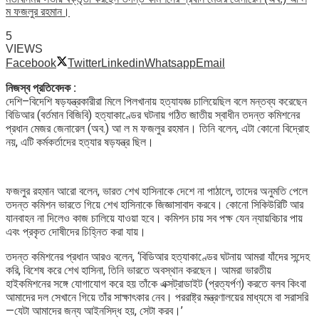
ম ফজলুর রহমান।
5
VIEWS
Facebook
Twitter
Linkedin
Whatsapp
Email
নিজস্ব প্রতিবেদক :
দেশি–বিদেশি ষড়যন্ত্রকারীরা মিলে পিলখানায় হত্যাযজ্ঞ চালিয়েছিল বলে মন্তব্য করেছেন
বিডিআর (বর্তমান বিজিবি) হত্যাকাণ্ডের ঘটনায় গঠিত জাতীয় স্বাধীন তদন্ত কমিশনের
প্রধান মেজর জেনারেল (অব.) আ ল ম ফজলুর রহমান। তিনি বলেন, এটা কোনো বিদ্রোহ
নয়, এটি কর্মকর্তাদের হত্যার ষড়যন্ত্র ছিল।
ফজলুর রহমান আরো বলেন, ভারত শেখ হাসিনাকে দেশে না পাঠালে, তাদের অনুমতি পেলে
তদন্ত কমিশন ভারতে গিয়ে শেখ হাসিনাকে জিজ্ঞাসাবাদ করবে। কোনো সিকিউরিটি আর
যানবাহন না দিলেও কাজ চালিয়ে যাওয়া হবে। কমিশন চায় সব পক্ষ যেন ন্যায়বিচার পায়
এবং প্রকৃত দোষীদের চিহ্নিত করা যায়।
তদন্ত কমিশনের প্রধান আরও বলেন, ‘বিডিআর হত্যাকাণ্ডের ঘটনায় আমরা যাঁদের সন্দেহ
করি, বিশেষ করে শেখ হাসিনা, তিনি ভারতে অবস্থান করছেন। আমরা ভারতীয়
হাইকমিশনের সঙ্গে যোগাযোগ করে হয় তাঁকে এক্সট্রাডাইট (প্রত্যর্পণ) করতে বলব কিংবা
আমাদের দল সেখানে গিয়ে তাঁর সাক্ষাৎকার নেব। পররাষ্ট্র মন্ত্রণালয়ের মাধ্যমে বা সরাসরি
—যেটা আমাদের জন্য আইনসিদ্ধ হয়, সেটা করব।’