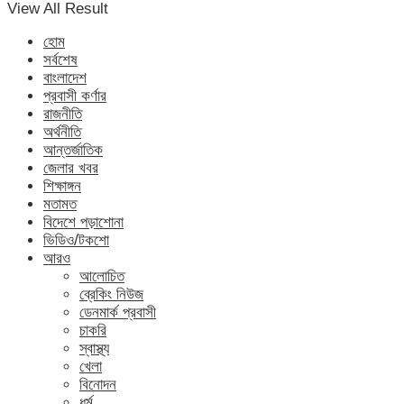
View All Result
হোম
সর্বশেষ
বাংলাদেশ
প্রবাসী কর্ণার
রাজনীতি
অর্থনীতি
আন্তর্জাতিক
জেলার খবর
শিক্ষাঙ্গন
মতামত
বিদেশে পড়াশোনা
ভিডিও/টকশো
আরও
আলোচিত
ব্রেকিং নিউজ
ডেনমার্ক প্রবাসী
চাকরি
স্বাস্থ্য
খেলা
বিনোদন
ধর্ম