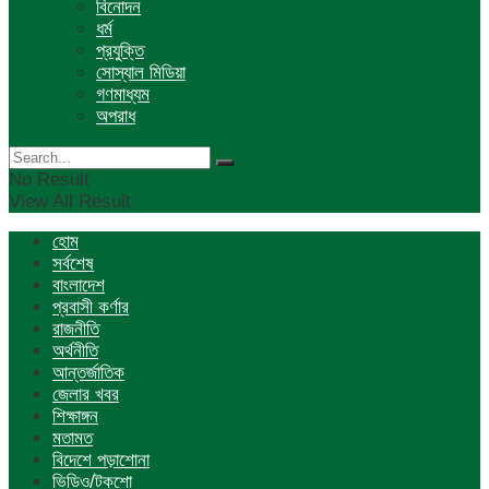
বিনোদন
ধর্ম
প্রযুক্তি
সোস্যাল মিডিয়া
গণমাধ্যম
অপরাধ
No Result
View All Result
হোম
সর্বশেষ
বাংলাদেশ
প্রবাসী কর্ণার
রাজনীতি
অর্থনীতি
আন্তর্জাতিক
জেলার খবর
শিক্ষাঙ্গন
মতামত
বিদেশে পড়াশোনা
ভিডিও/টকশো