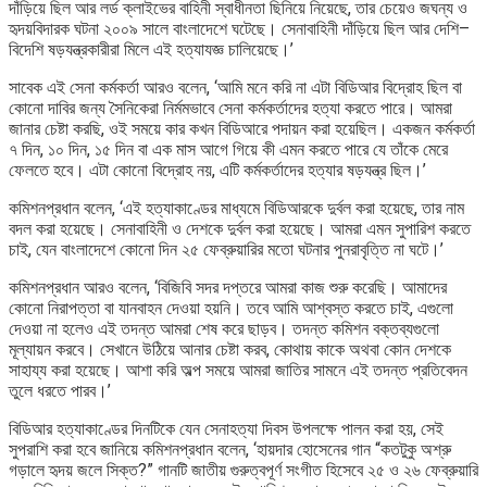
দাঁড়িয়ে ছিল আর লর্ড ক্লাইভের বাহিনী স্বাধীনতা ছিনিয়ে নিয়েছে, তার চেয়েও জঘন্য ও
হৃদয়বিদারক ঘটনা ২০০৯ সালে বাংলাদেশে ঘটেছে। সেনাবাহিনী দাঁড়িয়ে ছিল আর দেশি–
বিদেশি ষড়যন্ত্রকারীরা মিলে এই হত্যাযজ্ঞ চালিয়েছে।’
সাবেক এই সেনা কর্মকর্তা আরও বলেন, ‘আমি মনে করি না এটা বিডিআর বিদ্রোহ ছিল বা
কোনো দাবির জন্য সৈনিকেরা নির্মমভাবে সেনা কর্মকর্তাদের হত্যা করতে পারে। আমরা
জানার চেষ্টা করছি, ওই সময়ে কার কখন বিডিআরে পদায়ন করা হয়েছিল। একজন কর্মকর্তা
৭ দিন, ১০ দিন, ১৫ দিন বা এক মাস আগে গিয়ে কী এমন করতে পারে যে তাঁকে মেরে
ফেলতে হবে। এটা কোনো বিদ্রোহ নয়, এটি কর্মকর্তাদের হত্যার ষড়যন্ত্র ছিল।’
কমিশনপ্রধান বলেন, ‘এই হত্যাকাণ্ডের মাধ্যমে বিডিআরকে দুর্বল করা হয়েছে, তার নাম
বদল করা হয়েছে। সেনাবাহিনী ও দেশকে দুর্বল করা হয়েছে। আমরা এমন সুপারিশ করতে
চাই, যেন বাংলাদেশে কোনো দিন ২৫ ফেব্রুয়ারির মতো ঘটনার পুনরাবৃত্তি না ঘটে।’
কমিশনপ্রধান আরও বলেন, ‘বিজিবি সদর দপ্তরে আমরা কাজ শুরু করেছি। আমাদের
কোনো নিরাপত্তা বা যানবাহন দেওয়া হয়নি। তবে আমি আশ্বস্ত করতে চাই, এগুলো
দেওয়া না হলেও এই তদন্ত আমরা শেষ করে ছাড়ব। তদন্ত কমিশন বক্তব্যগুলো
মূল্যায়ন করবে। সেখানে উঠিয়ে আনার চেষ্টা করব, কোথায় কাকে অথবা কোন দেশকে
সাহায্য করা হয়েছে। আশা করি অল্প সময়ে আমরা জাতির সামনে এই তদন্ত প্রতিবেদন
তুলে ধরতে পারব।’
বিডিআর হত্যাকাণ্ডের দিনটিকে যেন সেনাহত্যা দিবস উপলক্ষে পালন করা হয়, সেই
সুপরাশি করা হবে জানিয়ে কমিশনপ্রধান বলেন, ‘হায়দার হোসেনের গান “কতটুকু অশ্রু
গড়ালে হৃদয় জলে সিক্ত?” গানটি জাতীয় গুরুত্বপূর্ণ সংগীত হিসেবে ২৫ ও ২৬ ফেব্রুয়ারি