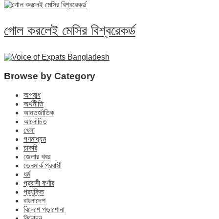
গোল করলেই মেসির বিশ্বরেকর্ড
Browse by Category
অপরাধ
অর্থনীতি
আন্তর্জাতিক
আলোচিত
খেলা
গণমাধ্যম
চাকরি
জেলার খবর
ডেনমার্ক প্রবাসী
ধর্ম
প্রবাসী কর্ণার
প্রযুক্তি
বাংলাদেশ
বিদেশে পড়াশোনা
বিনোদন