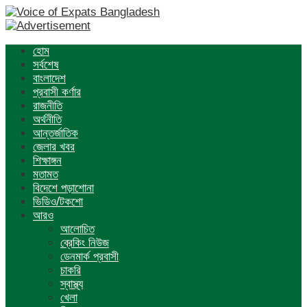
হোম
সর্বশেষ
বাংলাদেশ
প্রবাসী কর্ণার
রাজনীতি
অর্থনীতি
আন্তর্জাতিক
জেলার খবর
শিক্ষাঙ্গন
মতামত
বিদেশে পড়াশোনা
ভিডিও/টকশো
আরও
আলোচিত
ব্রেকিং নিউজ
ডেনমার্ক প্রবাসী
চাকরি
স্বাস্থ্য
খেলা