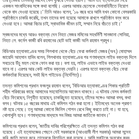
তাঁর (মেজর তানভীর) মরদেহ কেন বুঝিয়ে দেওয়া হয়নি। আমি এই হত্যাকাণ্ড নিয়ে
একজন সাংবাদিকের সঙ্গে কথা বলেছি। এরপর আমার ছেলেকে সেনাবাহিনীতে নিয়োগ
থেকে বাদ দেওয়া হয়েছে।’ তিনি আরও বলেন, ‘১৬ বছর ধরে আমি যখন কোনো বেসরকারি
প্রতিষ্ঠানে চাকরি করেছি, তখন তাদের বলা হয়েছে আমাকে রাখলে প্রতিষ্ঠান বন্ধ করে
দেওয়া হবে। আমরা বিচার চাই, স্বাভাবিক জীবন চাই, সম্মান নিয়ে বাঁচতে চাই।’
স্বজনদের মধ্যে আরও বক্তব্য দেন নিহত মেজর মমিনের সহধর্মিণী সানজানা সোনিয়া,
নিহত লে. কর্নেল কাজী রবি রহমানের ছোট ভাই কাজী অলি রহমান প্রমুখ।
বিডিআর হত্যাকাণ্ডের সময় পিলখানা থেকে বেঁচে ফেরা কর্মকর্তা মেজর (অব.) মোহাম্মদ
জায়েদি আহসান হাবিব বলেন, পিলখানায় হত্যাকাণ্ডের পর গণমাধ্যমে লাইভ বক্তব্য দিলে
সবচেয়ে উঁচু মহল থেকে ফোন করা হয়। বলা হয়, লাইভ এভাবে লাইভ বক্তব্য দেওয়া
যাবে না। এরপর আর কেউ লাইভ বক্তব্য দেয়নি। এরপর যতো বক্তব্য বেঁচে ফেরা
কর্মকর্তারা দিয়েছেন, সবই ছিল গাইডেড (নির্দেশিত)।
তদন্ত কমিশনের প্রধান ফজলুর রহমান বলেন, ‘বিডিআর হত্যাকাণ্ডের শিকার প্রতিটি
শহীদ পরিবারের কাছে আমাদের সহযোগিতার আবেদন থাকবে। এ ঘটনায় যেসব কর্মকর্তা
বেঁচে ফিরেছেন, নিগৃহীত হয়েছেন, চাকরিচ্যুত হয়েছেন, তাঁদের সঙ্গেও আমরা বসব, কথা
বলব। ঘটনার ১৫ বছরের মাথায় এই কমিশন গঠন করা হলো। ইতিমধ্যে অনেক প্রমাণ
নষ্ট হয়ে গেছে। তবু আমরা কোনো জিনিস গোপন রেখে কিছু করতে চাই না। যা হবে,
খোলাখুলি হবে। গণমাধ্যমের মাধ্যমে সব বিষয় আমরা জাতিকে জানাব।’
কমিশনের প্রধান বলেন, ‘জাতীয় দাবির পরিপ্রেক্ষিতে এই তদন্ত কমিশন গঠন করা
হয়েছে। এই হত্যাযজ্ঞের পেছনে যেই সরকারকে (আওয়ামী লীগ সরকার) আমরা সন্দেহ
করি, জাতি সন্দেহ করে, তাদেরকে বিতাড়িত করা হয়েছে। আমি সবাইকে অনুরোধ করব,