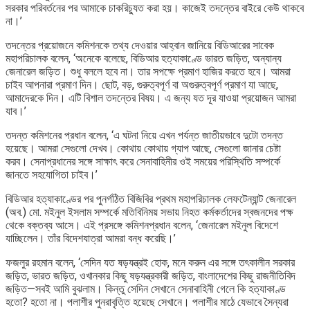
সরকার পরিবর্তনের পর আমাকে চাকরিচ্যুত করা হয়। কাজেই তদন্তের বাইরে কেউ থাকবে
না।’
তদন্তের প্রয়োজনে কমিশনকে তথ্য দেওয়ার আহ্বান জানিয়ে বিডিআরের সাবেক
মহাপরিচালক বলেন, ‘অনেকে বলেছে, বিডিআর হত্যাকাণ্ডে ভারত জড়িত, অন্যান্য
জেনারেল জড়িত। শুধু বললে হবে না। তার সপক্ষে প্রমাণ হাজির করতে হবে। আমরা
চাইব আপনারা প্রমাণ দিন। ছোট, বড়, গুরুত্বপূর্ণ বা অগুরুত্বপূর্ণ প্রমাণ যা আছে,
আমাদেরকে দিন। এটি বিশাল তদন্তের বিষয়। এ জন্য যত দূর যাওয়া প্রয়োজন আমরা
যাব।’
তদন্ত কমিশনের প্রধান বলেন, ‘এ ঘটনা নিয়ে এখন পর্যন্ত জাতীয়ভাবে দুটো তদন্ত
হয়েছে। আমরা সেগুলো দেখব। কোথায় কোথায় গ্যাপ আছে, সেগুলো জানার চেষ্টা
করব। সেনাপ্রধানের সঙ্গে সাক্ষাৎ করে সেনাবাহিনীর ওই সময়ের পরিস্থিতি সম্পর্কে
জানতে সহযোগিতা চাইব।’
বিডিআর হত্যাকাণ্ডের পর পুনর্গঠিত বিজিবির প্রথম মহাপরিচালক লেফটেন্যান্ট জেনারেল
(অব.) মো. মইনুল ইসলাম সম্পর্কে মতিবিনিময় সভায় নিহত কর্মকর্তাদের স্বজনদের পক্ষ
থেকে বক্তব্য আসে। এই প্রসঙ্গে কমিশনপ্রধান বলেন, ‘জেনারেল মইনুল বিদেশে
যাচ্ছিলেন। তাঁর বিদেশযাত্রা আমরা বন্ধ করেছি।’
ফজলুর রহমান বলেন, ‘সেদিন যত ষড়যন্ত্রই হোক, মনে করুন এর সঙ্গে তৎকালীন সরকার
জড়িত, ভারত জড়িত, ওখানকার কিছু ষড়যন্ত্রকারী জড়িত, বাংলাদেশের কিছু রাজনীতিবিদ
জড়িত—সবই আমি বুঝলাম। কিন্তু সেদিন সেখানে সেনাবাহিনী গেলে কি হত্যাকাণ্ড
হতো? হতো না। পলাশীর পুনরাবৃত্তি হয়েছে সেখানে। পলাশীর মাঠে যেভাবে সৈন্যরা