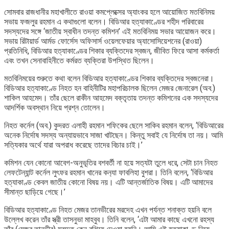
সোমবার রাজধানীর মহাখালীতে রাওয়া কমপ্লেক্সের অ্যাংকর হলে আয়োজিত মতবিনিময়
সভায় ফজলুর রহমান এ কথাগুলো বলেন। বিডিআর হত্যাকাণ্ডের শহীদ পরিবারের
সদস্যদের সঙ্গে ‘জাতীয় স্বাধীন তদন্ত কমিশন’ এই মতবিনিময় সভার আয়োজন করে।
সভায় রিটায়ার্ড আর্মড ফোর্সেস অফিসার্স ওয়েলফেয়ার অ্যাসোসিয়েশনের (রাওয়া)
প্রতিনিধি, বিডিআর হত্যাকাণ্ডের শিকার ব্যক্তিদের স্বজন, জীবিত ফিরে আসা কর্মকর্তা
এবং তখন সেনাবাহিনীতে কর্মরত ব্যক্তিরা উপস্থিত ছিলেন।
মতবিনিময়ের শুরুতে কথা বলেন বিডিআর হত্যাকাণ্ডের শিকার ব্যক্তিদের স্বজনেরা।
বিডিআর হত্যাকাণ্ডে নিহত হন বাহিনীটির মহাপরিচালক ছিলেন মেজর জেনারেল (অব.)
শাকিল আহমেদ। তাঁর ছেলে রাকীন আহমেদ বক্তৃতায় তদন্ত কমিশনের এক সদস্যদের
আদর্শিক অবস্থান নিয়ে প্রশ্ন তোলেন।
নিহত কর্নেল (অব.) কুদরত এলাহী রহমান শফিকের ছেলে সাকিব রহমান বলেন, ‘বিডিআরের
অনেক নির্দোষ সদস্য অন্যায়ভাবে সাজা খাটছেন। কিন্তু সবাই যে নির্দোষ তা নয়। আমি
সত্যিকার অর্থে যারা অপরাধ করেছে তাদের বিচার চাই।’
কমিশন যেন কোনো আবেগ-অনুভূতির বশবর্তী না হয়ে সত‍্যটা তুলে ধরে, সেটা চান নিহত
লেফটেন্যান্ট কর্নেল লুৎফর রহমান খানের কন‍্যা ফাবলিহা বুশরা। তিনি বলেন, ‘বিডিআর
হত্যাকাণ্ড কেবল জাতীয় কোনো বিষয় নয়। এটি আন্তর্জাতিক বিষয়। এটি আমাদের
সীমান্ত ছাড়িয়ে গেছে।’
বিডিআর হত্যাকাণ্ডে নিহত মেজর তানভীরের মরদেহ এখন পর্যন্ত শনাক্ত হয়নি বলে
উল্লেখ করেন তাঁর স্ত্রী তাসনুভা মাহবুব। তিনি বলেন, ‘এটা আমার কাছে এখনো রহস্য