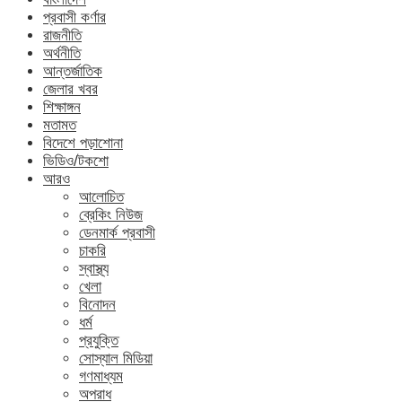
প্রবাসী কর্ণার
রাজনীতি
অর্থনীতি
আন্তর্জাতিক
জেলার খবর
শিক্ষাঙ্গন
মতামত
বিদেশে পড়াশোনা
ভিডিও/টকশো
আরও
আলোচিত
ব্রেকিং নিউজ
ডেনমার্ক প্রবাসী
চাকরি
স্বাস্থ্য
খেলা
বিনোদন
ধর্ম
প্রযুক্তি
সোস্যাল মিডিয়া
গণমাধ্যম
অপরাধ