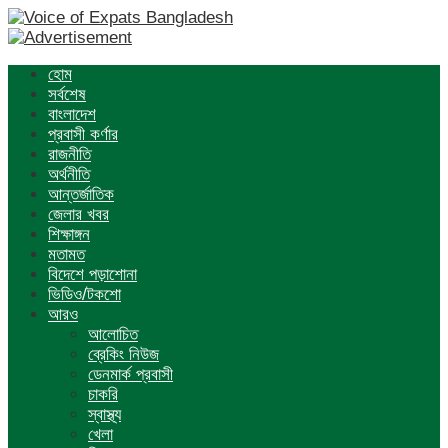
হোম
সর্বশেষ
বাংলাদেশ
প্রবাসী কর্ণার
রাজনীতি
অর্থনীতি
আন্তর্জাতিক
জেলার খবর
শিক্ষাঙ্গন
মতামত
বিদেশে পড়াশোনা
ভিডিও/টকশো
আরও
আলোচিত
ব্রেকিং নিউজ
ডেনমার্ক প্রবাসী
চাকরি
স্বাস্থ্য
খেলা