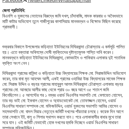
Facebook
Twitter
Linkedin
Whatsapp
Email
জেলা প্রতিনিধি:
বিএনপি ও যুবদলের নেতাদের বিরুদ্ধে জমি দখল, চাঁদাবাজি, মাদক কারবার ও অবৈধভাবে
মাটি কাটার অভিযোগ তুলে গাজীপুরের কাপাসিয়ায় মানববন্ধন ও বিক্ষোভ মিছিল করেছে
গ্রামবাসী।
শুক্রবার বিকালে উপজেলার কড়িহাতা ইউনিয়নের দিঘিরকান্দা চৌরাস্তায় এ কর্মসূচি পালিত
হয়। এতে বক্তারা অবিলম্বে দোষী ব্যক্তিদের দৃষ্টান্তমূলক শাস্তি দাবি করেন।
মানববন্ধনে কড়িহাতা ইউনিয়নের দিঘিরকান্দা, কোড্ডাইদ ও পাকিয়াব এলাকার দুই শতাধিক
ব্যক্তি অংশ নেন।
দিঘিরকান্দা গ্রামের বাসিন্দা ও কড়িহাতা উচ্চ বিদ্যালয়ের শিক্ষক মো. সিরাজউদ্দিন অভিযোগ
করেন, তার বাবা মৃত আহম্মদ আলী, একই গ্রামের ওহাবিয়া উচ্চ বিদ্যালয়ের সাবেক শিক্ষক
মো. সিরাজ উদ্দিন ও বড়হর গ্রামের মাহাবুবুল আলম দিঘিরকান্দা চৌরাস্তা এলাকায় বড়হর
গ্রামের মো. আনছার আলীর কাছ থেকে প্রায় ৩০ বছর আগে ৩৫ শতাংশ জমি
কিনেছিলেন। ৫ আগস্টের পর ১ নম্বর ওয়ার্ড বিএনপির সভাপতি মো. বেলায়েত হোসেন,
তার বড় ভাই মো. ইকবাল হোসেন ও অ্যাডভোকেট মো. তোফাজ্জল হোসেন, ওয়ার্ড
বিএনপির সাধারণ সম্পাদক মো. মফিজউদ্দিন, ওয়ার্ড যুবদলের সভাপতি আমির হোসেন ও
সহসভাপতি মো. বাদল মিয়ার নেতৃত্বে জমিটি দখলের পাঁয়তারা চলছে। কয়েক দিন আগে
তারা সেখানে ইট, বালু ও পিলার স্থাপন করতে যান। পরে এলাকাবাসীর বাধার মুখে তারা
সরে যান। ওই জমিটি যেভাবেই হোক দখলের হুমকি দিচ্ছেন ওয়ার্ড বিএনপির সাধারণ
সম্পাদক মফিজউদ্দিন।