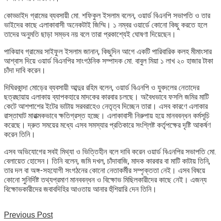
কোড্ডাইদ গ্রামের ব্যবসায়ী মো. শফিকুল ইসলাম বলেন, ওয়ার্ড বিএনপি সভাপতি ও তার
ভাইদের কাছে এলাকাবাসী অনেকটাই জিম্মি। ১ নম্বর ওয়ার্ডে কোনো কিছু করতে হলে
তাদের অনুমতি ছাড়া সম্ভব নয় বলে তারা প্রকাশ্যেই ঘোষণা দিয়েছেন।
পাকিয়াব গ্রামের সাইফুল ইসলাম জানান, কিছুদিন আগে একটি পারিবারিক কলহ মীমাংসার
আশ্বাস দিয়ে ওয়ার্ড বিএনপির সাংগঠনিক সম্পাদক মো. বাবুল মিয়া ১ লাখ ২০ হাজার টাকা
চাঁদা দাবি করেন।
দিঘিরকান্দা মোড়ের ব্যবসায়ী আব্দুর রহিম বলেন, ওয়ার্ড বিএনপি ও যুবদলের নেতাদের
ছত্রছায়ায় এলাকায় ব্যাপকহারে মাদকের কারবার চলছে। অবৈধভাবে ফসলি জমির মাটি
কেটে আশপাশের ইটের ভাটায় সরবরাহেও নেতৃত্ব দিচ্ছেন তারা। এসব কারণে এলাকার
রাস্তাঘাট মারাত্মকভাবে ক্ষতিগ্রস্ত হচ্ছে। এলাকাবাসী নিরুপায় হয়ে মানববন্ধন কর্মসূচি
করেছে। দ্রুত সময়ের মধ্যে এসব সমস্যার প্রতিকারে সংশ্লিষ্ট কর্তৃপক্ষের দৃষ্টি আকর্ষণ
করেন তিনি।
এসব অভিযোগের সবই মিথ্যা ও ভিত্তিহীন বলে দাবি করেন ওয়ার্ড বিএনপির সভাপতি মো.
বেলায়েত হোসেন। তিনি বলেন, জমি দখল, চাঁদাবাজি, মাদক কারবার বা মাটি কাটায় তিনি,
তার দল বা অঙ্গ-সহযোগী সংগঠনের কোনো নেতাকর্মীর সম্পৃক্ততা নেই। এসব বিষয়ে
কোনো সুনির্দিষ্ট তথ্যপ্রমাণ মানববন্ধন ও বিক্ষোভ মিছিলকারীদের কাছে নেই। এজন্য
বিক্ষোভকারীদের জবাবদিহির আওতায় আনার হুঁশিয়ারি দেন তিনি।
Previous Post