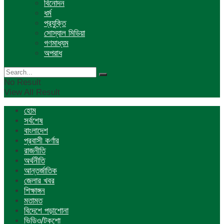
বিনোদন
ধর্ম
প্রযুক্তি
সোস্যাল মিডিয়া
গণমাধ্যম
অপরাধ
No Result
View All Result
হোম
সর্বশেষ
বাংলাদেশ
প্রবাসী কর্ণার
রাজনীতি
অর্থনীতি
আন্তর্জাতিক
জেলার খবর
শিক্ষাঙ্গন
মতামত
বিদেশে পড়াশোনা
ভিডিও/টকশো