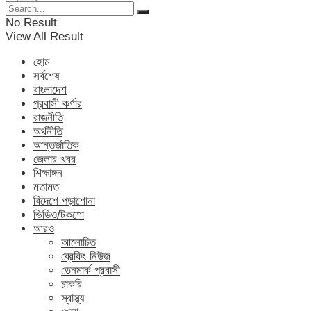
No Result
View All Result
হোম
সর্বশেষ
বাংলাদেশ
প্রবাসী কর্ণার
রাজনীতি
অর্থনীতি
আন্তর্জাতিক
জেলার খবর
শিক্ষাঙ্গন
মতামত
বিদেশে পড়াশোনা
ভিডিও/টকশো
আরও
আলোচিত
ব্রেকিং নিউজ
ডেনমার্ক প্রবাসী
চাকরি
স্বাস্থ্য