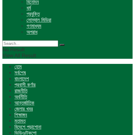
বিনোদন
ধর্ম
প্রযুক্তি
সোস্যাল মিডিয়া
গণমাধ্যম
অপরাধ
No Result
View All Result
হোম
সর্বশেষ
বাংলাদেশ
প্রবাসী কর্ণার
রাজনীতি
অর্থনীতি
আন্তর্জাতিক
জেলার খবর
শিক্ষাঙ্গন
মতামত
বিদেশে পড়াশোনা
ভিডিও/টকশো