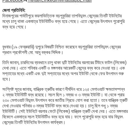
Facebook
Twitter
Linkedin
Whatsapp
Email
জেলা প্রতিনিধি:
দিনাজপুরের পার্বতীপুরে কয়লাভিত্তিক বড়পুকুরিয়া তাপবিদ্যুৎ কেন্দ্রের তিনটি ইউনিটের
মধ্যে চালু থাকা একমাত্র ইউনিটটিও বন্ধ হয়ে গেছে। এতে কেন্দ্রের উৎপাদন পুরোপুরি
বন্ধ হয়ে গেছে।
বুধবার (১৯ ফেব্রুয়ারি) দুপুরে বিষয়টি নিশ্চিত করেছেন বড়পুকুরিয়া তাপবিদ্যুৎ কেন্দ্রের
প্রধান প্রকৌশলী মো. আবু বক্কর সিদ্দিক।
তিনি জানান, চারদিনের ব্যবধানে চালু থাকা দুটি ইউনিটের বয়লারের টিউবে ফাটল (লিকেজ)
দেখা দেয়। এতে শনিবার একটি ও মঙ্গলবার আরেকটি কেন্দ্রে বন্ধ করে দেওয়া হয়। এক
সপ্তাহের মধ্যে একটি এবং দুই সপ্তাহের মধ্যে অপর ইউনিট থেকে ফের উৎপাদন শুরু
হবে।
সংশ্লিষ্ট সূত্র জানায়, যান্ত্রিক ত্রুটির কারণে দীর্ঘদিন ধরে ১২৫ মেগাওয়াট ক্ষমতাসম্পন্ন
২ নম্বর ইউনিটটি বন্ধ রয়েছে। সচল ছিল ১ নম্বর ও ৩ নম্বর ইউনিট। যা থেকে প্রায়
২৩০ মেগাওয়াট বিদ্যুৎ উৎপাদন করে জাতীয় গ্রিডে যোগ করা হতো। তবে যান্ত্রিক ত্রুটি
দেখা দেওয়ায় শনিবার ৩ নম্বর ইউনিট বন্ধ করে দেওয়া হয়। চালু ছিল শুধু ১ নম্বর
ইউনিটটি। সেই ইউনিটে বয়লার ফেটে (লিকেজ) যান্ত্রিক ত্রুটি দেখা দেয়। এতে মঙ্গলবার
বিকেলে একমাত্র সচল ইউনিটটিও বন্ধ হয়ে যায়। ফলে পুরোপুরি বন্ধ হয়ে যায় বিদ্যুৎ
কেন্দ্রের তিনটি ইউনিটের উৎপাদন কার্যক্রম।