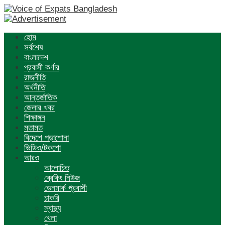
হোম
সর্বশেষ
বাংলাদেশ
প্রবাসী কর্ণার
রাজনীতি
অর্থনীতি
আন্তর্জাতিক
জেলার খবর
শিক্ষাঙ্গন
মতামত
বিদেশে পড়াশোনা
ভিডিও/টকশো
আরও
আলোচিত
ব্রেকিং নিউজ
ডেনমার্ক প্রবাসী
চাকরি
স্বাস্থ্য
খেলা