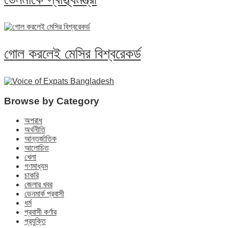
গোল করলেই মেসির বিশ্বরেকর্ড
Browse by Category
অপরাধ
অর্থনীতি
আন্তর্জাতিক
আলোচিত
খেলা
গণমাধ্যম
চাকরি
জেলার খবর
ডেনমার্ক প্রবাসী
ধর্ম
প্রবাসী কর্ণার
প্রযুক্তি