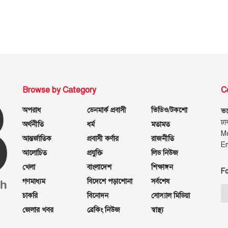
Browse by Category
C
অপরাধ
ডেনমার্ক প্রবাসী
ভিডিও/টকশো
ভয়
ঢা
অর্থনীতি
ধর্ম
মতামত
M
আন্তর্জাতিক
প্রবাসী কর্ণার
রাজনীতি
E
আলোচিত
প্রযুক্তি
লিড নিউজ
খেলা
বাংলাদেশ
শিক্ষাঙ্গন
Fo
গণমাধ্যম
বিদেশে পড়াশোনা
সর্বশেষ
চাকরি
বিনোদন
সোস্যাল মিডিয়া
জেলার খবর
ব্রেকিং নিউজ
স্বাস্থ্য