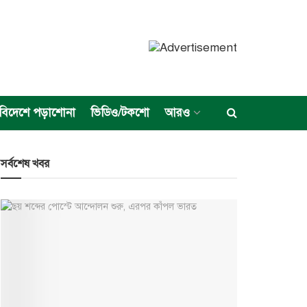
বিদেশে পড়াশোনা
ভিডিও/টকশো
আরও
সর্বশেষ খবর