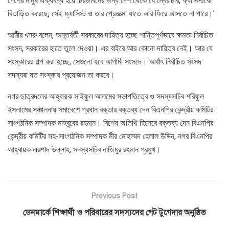
দেশের মানুষ ঐক্যবদ্ধ হয়ে চিরজীবনের জন্য দেশ থেকে যে স্বৈরাচার, ফ্যাসিস্টকে
বিতাড়িত করেছে, সেই ফ্যাসিস্ট ও তার প্রেতাত্মা যাতে আর ফিরে আসতে না পারে।’
আমীর খসরু বলেন, অন্তর্বর্তী সরকারের দায়িত্ব হচ্ছে শান্তিপূর্ণভাবে ক্ষমতা নির্বাচিত
সংসদ, সরকারের হাতে তুলে দেওয়া। এর বাইরে আর কোনো দায়িত্ব নেই। আর যে
সংস্কারের গল্প করা হচ্ছে, সেগুলো হবে আগামী সংসদে। অর্থাৎ নির্বাচিত সংসদ
সদস্যরা যত সংস্কার প্রয়োজন তা করবে।
নগর ছাত্রদলের আহ্বায়ক সাইফুল আলমের সভাপতিত্বে ও সদস্যসচিব শরিফুল
ইসলামের সঞ্চালনায় সমাবেশে প্রধান বক্তার বক্তব্য দেন বিএনপির কেন্দ্রীয় কমিটির
সাংগঠনিক সম্পাদক মাহবুবের রহমান। বিশেষ অতিথি হিসেবে বক্তব্য দেন বিএনপির
কেন্দ্রীয় কমিটির সহ-সাংগঠনিক সম্পাদক মীর মোহাম্মদ হেলাল উদ্দিন, নগর বিএনপির
আহ্বায়ক এরশাদ উল্লাহ, সদস্যসচিব নাজিমুর রহমান প্রমুখ।
Previous Post
ডেনমার্কে শিক্ষার্থী ও পরিবারের সদস্যদের গেট টুগেদার অনুষ্ঠিত