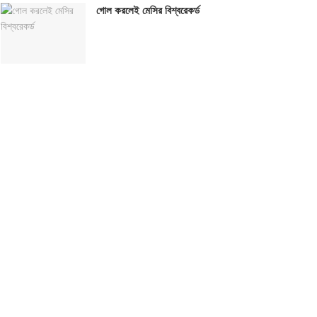
গোল করলেই মেসির বিশ্বরেকর্ড