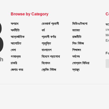
Browse by Category
C
অপরাধ
ডেনমার্ক প্রবাসী
ভিডিও/টকশো
ভয়
ঢা
অর্থনীতি
ধর্ম
মতামত
M
আন্তর্জাতিক
প্রবাসী কর্ণার
রাজনীতি
E
আলোচিত
প্রযুক্তি
লিড নিউজ
খেলা
বাংলাদেশ
শিক্ষাঙ্গন
F
গণমাধ্যম
বিদেশে পড়াশোনা
সর্বশেষ
চাকরি
বিনোদন
সোস্যাল মিডিয়া
জেলার খবর
ব্রেকিং নিউজ
স্বাস্থ্য