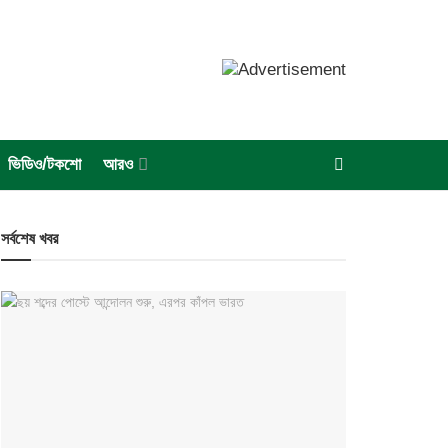
ভিডিও/টকশো
আরও
সর্বশেষ খবর