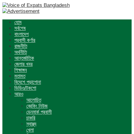
হোম
সর্বশেষ
বাংলাদেশ
প্রবাসী কর্ণার
রাজনীতি
অর্থনীতি
আন্তর্জাতিক
জেলার খবর
শিক্ষাঙ্গন
মতামত
বিদেশে পড়াশোনা
ভিডিও/টকশো
আরও
আলোচিত
ব্রেকিং নিউজ
ডেনমার্ক প্রবাসী
চাকরি
স্বাস্থ্য
খেলা