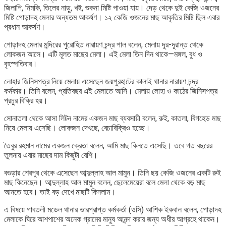
জিলাপি, নিমকি, তিলের নাড়ু, খই, শুকনা মিষ্টি পাওয়া যায়। দেড় থেকে দুই কেজি ওজনের
মিষ্টি পোড়াদহ মেলার অন্যতম আকর্ষণ। ১২ কেজি ওজনের মাছ আকৃতির মিষ্টি ছিল এবার
প্রধান আকর্ষণ।
পোড়াদহ মেলার মন্দিরের পুরোহিত নারায়ণ চন্দ্র পাল বলেন, মেলায় দূর-দূরান্ত থেকে
লোকজন আসে। এটি মূলত মাছের মেলা। এই মেলা তিন দিন থাকে—মঙ্গল, বুধ ও
বৃহস্পতিবার।
লোহার জিনিসপত্র নিয়ে মেলায় এসেছেন জয়পুরহাটের কালাই থানার নারায়ণ চন্দ্র
কর্মকার। তিনি বলেন, প্রতিবছর এই মেলাতে আসি। মেলায় লোহা ও কাঠের জিনিসপত্র
প্রচুর বিক্রি হয়।
সোনাতলা থেকে আসা লিটন নামের একজন মাছ ব্যবসায়ী বলেন, রুই, কাতলা, বিগহেড মাছ
নিয়ে মেলায় এসেছি। লোকজন দেখছে, বেচাবিক্রিও হচ্ছে।
তৈবুর রহমান নামের একজন ক্রেতা বলেন, আমি মাছ কিনতে এসেছি। তবে গত বছরের
তুলনায় এবার মাছের দাম কিছুটা বেশি।
বগুড়ার শেরপুর থেকে এসেছেন আব্দুল্লাহ আল মামুন। তিনি ছয় কেজি ওজনের একটি রুই
মাছ কিনেছেন। আব্দুল্লাহ আল মামুন বলেন, ছেলেমেয়েরা বলে মেলা থেকে বড় মাছ
আনতে হবে। তাই বড় দেখে মাছটি কিনলাম।
এ বিষয়ে গাবতলী মডেল থানার ভারপ্রাপ্ত কর্মকর্তা (ওসি) আশিক ইকবাল বলেন, পোড়াদহ
মেলাকে ঘিরে আশপাশের অনেক গ্রামের মানুষ আনন্দ করার জন্য অধীর আগ্রহে থাকেন।