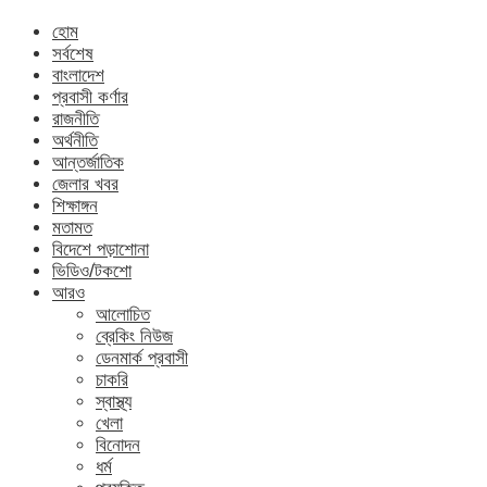
হোম
সর্বশেষ
বাংলাদেশ
প্রবাসী কর্ণার
রাজনীতি
অর্থনীতি
আন্তর্জাতিক
জেলার খবর
শিক্ষাঙ্গন
মতামত
বিদেশে পড়াশোনা
ভিডিও/টকশো
আরও
আলোচিত
ব্রেকিং নিউজ
ডেনমার্ক প্রবাসী
চাকরি
স্বাস্থ্য
খেলা
বিনোদন
ধর্ম