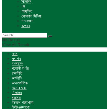
বিনোদন
ধর্ম
প্রযুক্তি
সোস্যাল মিডিয়া
গণমাধ্যম
অপরাধ
No Result
View All Result
হোম
সর্বশেষ
বাংলাদেশ
প্রবাসী কর্ণার
রাজনীতি
অর্থনীতি
আন্তর্জাতিক
জেলার খবর
শিক্ষাঙ্গন
মতামত
বিদেশে পড়াশোনা
ভিডিও/টকশো