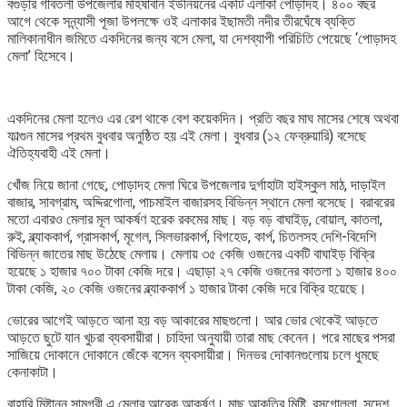
বগুড়ার গাবতলী উপজেলার মহিষাবান ইউনিয়নের একটি এলাকা পোড়াদহ। ৪০০ বছর
আগে থেকে সন্ন্যাসী পূজা উপলক্ষে ওই এলাকার ইছামতী নদীর তীরঘেঁষে ব্যক্তি
মালিকানাধীন জমিতে একদিনের জন্য বসে মেলা, যা দেশব্যাপী পরিচিতি পেয়েছে ‘পোড়াদহ
মেলা’ হিসেবে।
একদিনের মেলা হলেও এর রেশ থাকে বেশ কয়েকদিন। প্রতি বছর মাঘ মাসের শেষে অথবা
ফাল্গুন মাসের প্রথম বুধবার অনুষ্ঠিত হয় এই মেলা। বুধবার (১২ ফেব্রুয়ারি) বসেছে
ঐতিহ্যবাহী এই মেলা।
খোঁজ নিয়ে জানা গেছে, পোড়াদহ মেলা ঘিরে উপজেলার দুর্গাহাটা হাইস্কুল মাঠ, দাড়াইল
বাজার, সাবগ্রাম, অদ্দিরগোলা, পাচমাইল বাজারসহ বিভিন্ন স্থানে মেলা বসেছে। বরাবরের
মতো এবারও মেলার মূল আকর্ষণ হরেক রকমের মাছ। বড় বড় বাঘাইড়, বোয়াল, কাতলা,
রুই, ব্ল্যাককার্প, গ্রাসকার্প, মৃগেল, সিলভারকার্প, বিগহেড, কার্প, চিতলসহ দেশি-বিদেশি
বিভিন্ন জাতের মাছ উঠেছে মেলায়। মেলায় ৩৫ কেজি ওজনের একটি বাঘাইড় বিক্রি
হয়েছে ১ হাজার ৭০০ টাকা কেজি দরে। এছাড়া ২৭ কেজি ওজনের কাতলা ১ হাজার ৪০০
টাকা কেজি, ২০ কেজি ওজনের ব্ল্যাককার্প ১ হাজার টাকা কেজি দরে বিক্রি হয়েছে।
ভোরের আগেই আড়তে আনা হয় বড় আকারের মাছগুলো। আর ভোর থেকেই আড়তে
আড়তে ছুটে যান খুচরা ব্যবসায়ীরা। চাহিদা অনুযায়ী তারা মাছ কেনেন। পরে মাছের পসরা
সাজিয়ে দোকানে দোকানে জেঁকে বসেন ব্যবসায়ীরা। দিনভর দোকানগুলোয় চলে ধুমছে
কেনাকাটা।
বাহারি মিষ্টান্ন সামগ্রী এ মেলার আরেক আকর্ষণ। মাছ আকৃতির মিষ্টি, রসগোল্লা, সন্দেশ,