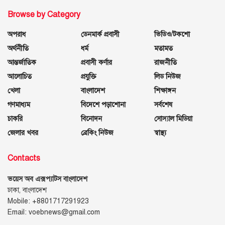
Browse by Category
অপরাধ
ডেনমার্ক প্রবাসী
ভিডিও/টকশো
অর্থনীতি
ধর্ম
মতামত
আন্তর্জাতিক
প্রবাসী কর্ণার
রাজনীতি
আলোচিত
প্রযুক্তি
লিড নিউজ
খেলা
বাংলাদেশ
শিক্ষাঙ্গন
গণমাধ্যম
বিদেশে পড়াশোনা
সর্বশেষ
চাকরি
বিনোদন
সোস্যাল মিডিয়া
জেলার খবর
ব্রেকিং নিউজ
স্বাস্থ্য
Contacts
ভয়েস অব এক্সপ্যাটস বাংলাদেশ
ঢাকা, বাংলাদেশ
Mobile: +8801717291923
Email: voebnews@gmail.com