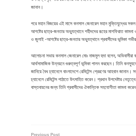
জানান।
পরে মহান বিজয়ের এই মাসে কনসাল জেনারেল মহান মুক্তিযুদ্ধের সকল শহিদ
আগষ্টের ছাত্র-জনতার অভ্যুত্থানে শহীদদের রূহের মাগফিরাত কামনা ও
ও জুলাই -আগষ্টের ছাত্র-জনতার অভ্যুত্থানে প্রবাসীদের ভূমিকা গভীর
আলোচনা সভায় কনসাল জেনারেল মোঃ নাজমুল হুদা বলেন, অভিবাসীরা বাংল
আর্থসামাজিক উন্নয়নে গুরুত্বপূর্ণ ভূমিকা পালন করছেন। তিনি কনস্য
জানিয়ে বৈধ চ্যানেলে বাংলাদেশে রেমিটেন্স প্রেরণের আহবান জানান। সরক
চ্যানেলে রেমিটেন্স পাঠাতে উৎসাহিত করেন। প্রধান উপদেষ্টার নেতৃত্বে
বাস্তবায়নের জন্য তিনি প্রবাসীদের ঐকান্তিক সহযোগীতা কামনা করে
Previous Post