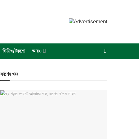
ভিডিও/টকশো
আরও
সর্বশেষ খবর