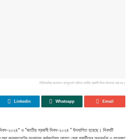
নিউইয়র্কস্থ বাংলাদেশ কনস্যুলেট অফিসে জাতীয় প্রবাসী দিবস উদযাপন করা হয়।
Linkedin
Whatsapp
Email
সী দিবস-২০২৪” ও “জাতীয় প্রবাসী দিবস-২০২৪ “ উদযাপিত হয়েছে। দিবসটি
ুদা কনস্যুলেটের অন্যান্য কর্মকর্তাসহ আগত সেবা প্রার্থীদের অভ্যর্থনা ও শুভেচ্ছা