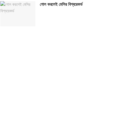
গোল করলেই মেসির বিশ্বরেকর্ড