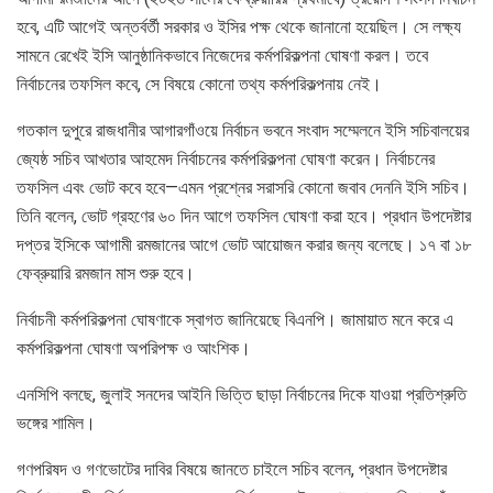
হবে, এটি আগেই অন্তর্বর্তী সরকার ও ইসির পক্ষ থেকে জানানো হয়েছিল। সে লক্ষ্য
সামনে রেখেই ইসি আনুষ্ঠানিকভাবে নিজেদের কর্মপরিকল্পনা ঘোষণা করল। তবে
নির্বাচনের তফসিল কবে, সে বিষয়ে কোনো তথ্য কর্মপরিকল্পনায় নেই।
গতকাল দুপুরে রাজধানীর আগারগাঁওয়ে নির্বাচন ভবনে সংবাদ সম্মেলনে ইসি সচিবালয়ের
জ্যেষ্ঠ সচিব আখতার আহমেদ নির্বাচনের কর্মপরিকল্পনা ঘোষণা করেন। নির্বাচনের
তফসিল এবং ভোট কবে হবে—এমন প্রশ্নের সরাসরি কোনো জবাব দেননি ইসি সচিব।
তিনি বলেন, ভোট গ্রহণের ৬০ দিন আগে তফসিল ঘোষণা করা হবে। প্রধান উপদেষ্টার
দপ্তর ইসিকে আগামী রমজানের আগে ভোট আয়োজন করার জন্য বলেছে। ১৭ বা ১৮
ফেব্রুয়ারি রমজান মাস শুরু হবে।
নির্বাচনী কর্মপরিকল্পনা ঘোষণাকে স্বাগত জানিয়েছে বিএনপি। জামায়াত মনে করে এ
কর্মপরিকল্পনা ঘোষণা অপরিপক্ষ ও আংশিক।
এনসিপি বলছে, জুলাই সনদের আইনি ভিত্তি ছাড়া নির্বাচনের দিকে যাওয়া প্রতিশ্রুতি
ভঙ্গের শামিল।
গণপরিষদ ও গণভোটের দাবির বিষয়ে জানতে চাইলে সচিব বলেন, প্রধান উপদেষ্টার