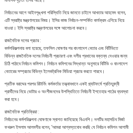
মানসিক দৃঢ়তা ইসির আছে।
নির্বাচনের আগে আইনশৃঙ্খলা পরিস্থিতি নিয়ে জানতে চাইলে আখতার আহমেদ বলেন,
এটি স্বরাষ্ট্র মন্ত্রণালয়ের বিষয়। ইসির কাজ নির্বাচন-সম্পর্কিত কার্যক্রম এগিয়ে নিয়ে
যাওয়া। ইসি স্বরাষ্ট্র মন্ত্রণালয়ের সঙ্গে আলোচনা করবে।
রাজনৈতিক দলের প্রচার :
কর্মপরিকল্পনায় বলা হয়েছে, তফসিল ঘোষণার পর বাংলাদেশ বেতার এবং বিটিভিতে
বিভিন্ন রাজনৈতিক দলের নির্বাচনী প্রচারণা এবং দলীয় প্রধানের বক্তব্য দেওয়ার জন্য
চিঠি পাঠাবে নির্বাচন কমিশন। নির্বাচন কমিশনের সিদ্ধান্ত অনুসারে বিটিভি ও বাংলাদেশ
বেতারের সম্প্রচার বিভিন্ন ইলেকট্রনিক মিডিয়া প্রচার করতে পারবে।
প্রতীক বরাদ্দের পরপর রিটার্নিং কর্মকর্তার তত্ত্বাবধানে একই প্ল্যাটফর্মে প্রতিদ্বন্দ্বী
প্রার্থীদের নিয়ে ভোটার ও অংশীজনদের উপস্থিতিতে নির্বাচনী ইশতেহার পাঠের ব্যবস্থা
করা হবে।
রাজনৈতিক প্রতিক্রিয়া :
নির্বাচনের কর্মপরিকল্পনা ঘোষণাকে স্বাগত জানিয়েছে বিএনপি। দলটির মহাসচিব মির্জা
ফখরুল ইসলাম আলমগীর বলেন, ‘আমরা আশ্বস্তবোধ করছি যে নির্বাচন কমিশন আগামী