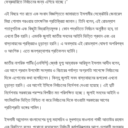
ফেব্রুয়ারিতে নির্বাচনের জন্য এগিয়ে যাচ্ছে।’
এই বিষয়ে গত রাতে এক সংবাদ বিজ্ঞপ্তিতে জামায়াতে ইসলামীর সেক্রেটারি জেনারেল
মিয়া গোলাম পরওয়ার তাৎক্ষণিক প্রতিক্রিয়া জানান। তিনি বলেন, এই রোডম্যাপ
গতানুগতিক এবং কিছুটা বিভ্রান্তিমূলক। কোন পদ্ধতিতে নির্বাচন অনুষ্ঠিত হবে, তা
এখনো ঠিক হয়নি। এমনকি জুলাই জাতীয় সনদের আইনি ভিত্তি প্রদান এবং এর
বাস্তবায়নের প্রক্রিয়াও চূড়ান্ত হয়নি। এ অবস্থায় এই রোডম্যাপ ঘোষণা অপরিপক্ব
ও আংশিক। এতে জনপ্রত্যাশার প্রতিফলন ঘটেনি।
জাতীয় নাগরিক পার্টির (এনসিপি) জ্যেষ্ঠ যুগ্ম আহ্বায়ক আরিফুল ইসলাম আদীব বলেন,
এর আগে প্রধান উপদেষ্টা সংস্কার ও বিচারের পর্যাপ্ত অগ্রগতি সাপেক্ষে নির্বাচনের
দিকে এগোনোর কথা বলেছিলেন। কিন্তু জুলাই সনদ বাস্তবায়নের রূপরেখা এখনো
চূড়ান্ত হয়নি। এর আগেই ইসিকে নির্বাচনের নির্দেশনা দেওয়া হয়েছে। এই দুটি
নির্দেশনায় সরকারের পরস্পর বিপরীত মত পরিলক্ষিত হচ্ছে। জুলাই সনদের আইনি ও
সাংবিধানিক ভিত্তি নিশ্চিত না করে নির্বাচনের দিকে যাওয়াটা সরকারের আগের
প্রতিশ্রুতি ভঙ্গের শামিল।
ইসলামী আন্দোলন বাংলাদেশের যুগ্ম মহাসচিব ও মুখপাত্র মাওলানা গাজী আতাউর রহমান
এক বিবৃতিতে বলেন, পুরোনো বন্দোবস্তে নির্বাচনী কর্মপরিকল্পনার আগে দেশবাসী সংস্কার