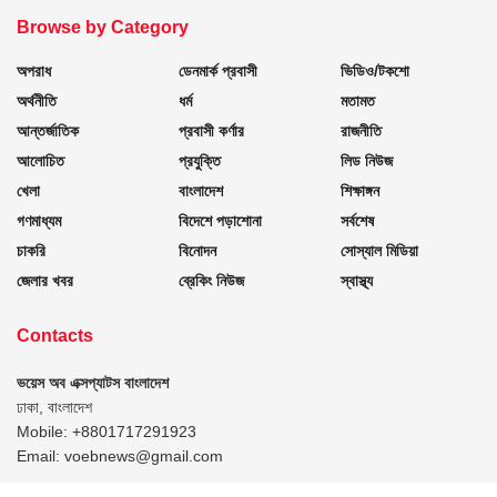
Browse by Category
অপরাধ
ডেনমার্ক প্রবাসী
ভিডিও/টকশো
অর্থনীতি
ধর্ম
মতামত
আন্তর্জাতিক
প্রবাসী কর্ণার
রাজনীতি
আলোচিত
প্রযুক্তি
লিড নিউজ
খেলা
বাংলাদেশ
শিক্ষাঙ্গন
গণমাধ্যম
বিদেশে পড়াশোনা
সর্বশেষ
চাকরি
বিনোদন
সোস্যাল মিডিয়া
জেলার খবর
ব্রেকিং নিউজ
স্বাস্থ্য
Contacts
ভয়েস অব এক্সপ্যাটস বাংলাদেশ
ঢাকা, বাংলাদেশ
Mobile: +8801717291923
Email: voebnews@gmail.com