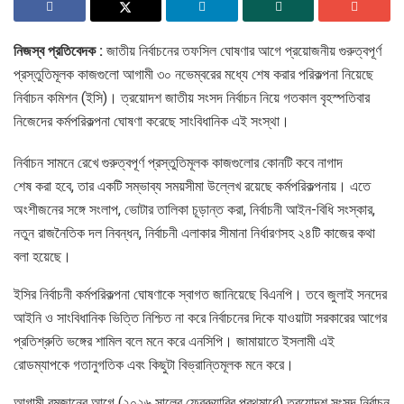
নিজস্ব প্রতিবেদক :
জাতীয় নির্বাচনের তফসিল ঘোষণার আগে প্রয়োজনীয় গুরুত্বপূর্ণ
প্রস্তুতিমূলক কাজগুলো আগামী ৩০ নভেম্বরের মধ্যে শেষ করার পরিকল্পনা নিয়েছে
নির্বাচন কমিশন (ইসি)। ত্রয়োদশ জাতীয় সংসদ নির্বাচন নিয়ে গতকাল বৃহস্পতিবার
নিজেদের কর্মপরিকল্পনা ঘোষণা করেছে সাংবিধানিক এই সংস্থা।
নির্বাচন সামনে রেখে গুরুত্বপূর্ণ প্রস্তুতিমূলক কাজগুলোর কোনটি কবে নাগাদ
শেষ করা হবে, তার একটি সম্ভাব্য সময়সীমা উল্লেখ রয়েছে কর্মপরিকল্পনায়। এতে
অংশীজনের সঙ্গে সংলাপ, ভোটার তালিকা চূড়ান্ত করা, নির্বাচনী আইন-বিধি সংস্কার,
নতুন রাজনৈতিক দল নিবন্ধন, নির্বাচনী এলাকার সীমানা নির্ধারণসহ ২৪টি কাজের কথা
বলা হয়েছে।
ইসির নির্বাচনী কর্মপরিকল্পনা ঘোষণাকে স্বাগত জানিয়েছে বিএনপি। তবে জুলাই সনদের
আইনি ও সাংবিধানিক ভিত্তি নিশ্চিত না করে নির্বাচনের দিকে যাওয়াটা সরকারের আগের
প্রতিশ্রুতি ভঙ্গের শামিল বলে মনে করে এনসিপি। জামায়াতে ইসলামী এই
রোডম্যাপকে গতানুগতিক এবং কিছুটা বিভ্রান্তিমূলক মনে করে।
আগামী রমজানের আগে (২০২৬ সালের ফেব্রুয়ারির প্রথমার্ধে) ত্রয়োদশ সংসদ নির্বাচন