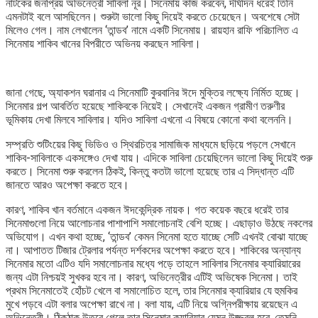
নাটকের জনপ্রিয় অভিনেত্রী সাবিলা নূর। সিনেমায় কাজ করবেন, দীর্ঘদিন ধরেই তিনি
এমনটাই বলে আসছিলেন। শুরুটা ভালো কিছু দিয়েই করতে চেয়েছেন। অবশেষে সেটা
মিলেও গেল। নাম লেখালেন ‘তান্ডব’ নামে একটি সিনেমায়। রায়হান রাফি পরিচালিত এ
সিনেমায় শাকিব খানের বিপরীতে অভিনয় করছেন সাবিলা।
জানা গেছে, অ্যাকশন ঘরানার এ সিনেমাটি কুরবানির ঈদে মুক্তির লক্ষ্যে নির্মিত হচ্ছে।
সিনেমার গল্প আবর্তিত হয়েছে শাকিবকে নিয়েই। সেখানেই একজন গ্রামীণ তরুণীর
ভূমিকায় দেখা মিলবে সাবিলার। যদিও সাবিলা এখনো এ বিষয়ে কোনো কথা বলেননি।
সম্প্রতি শুটিংয়ের কিছু ভিডিও ও স্থিরচিত্র সামাজিক মাধ্যমে ছড়িয়ে পড়লে সেখানে
শাকিব-সাবিলাকে একসঙ্গেও দেখা যায়। এদিকে সাবিলা চেয়েছিলেন ভালো কিছু দিয়েই শুরু
করতে। সিনেমা শুরু করলেন ঠিকই, কিন্তু কতটা ভালো হয়েছে তার এ সিদ্ধান্ত এটি
জানতে আরও অপেক্ষা করতে হবে।
কারণ, শাকিব খান বর্তমানে একজন ঈদকেন্দ্রিক নায়ক। গত কয়েক বছরে ধরেই তার
সিনেমাগুলো নিয়ে আলোচনার পাশাপাশি সমালোচনাই বেশি হচ্ছে। এছাড়াও উঠছে নকলের
অভিযোগ। এখন কথা হচ্ছে, ‘তান্ডব’ কেমন সিনেমা হতে যাচ্ছে সেটি এখনই বোঝা যাচ্ছে
না। আপাতত টিজার ট্রেলার পর্যন্ত দর্শকদের অপেক্ষা করতে হবে। শাকিবের অন্যান্য
সিনেমার মতো এটিও যদি সমালোচনার মধ্যে পড়ে তাহলে সাবিলার সিনেমার ক্যারিয়ারের
জন্য এটা নিশ্চয়ই সুখকর হবে না। কারণ, অভিনেত্রীর এটিই অভিষেক সিনেমা। তাই
প্রথম সিনেমাতেই হোঁচট খেলে বা সমালোচিত হলে, তার সিনেমার ক্যারিয়ার যে হুমকির
মুখে পড়বে এটা বলার অপেক্ষা রাখে না। বলা যায়, এটি নিয়ে অগ্নিপরীক্ষায় রয়েছেন এ
অভিনেত্রী। ঠিকঠাক উতরে গেলে তার সিনেমার ক্যারিয়ার যেমন উজ্জ্বল হবে, তেমনি