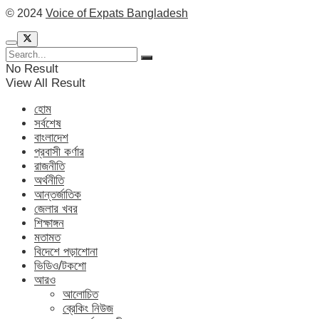
© 2024
Voice of Expats Bangladesh
No Result
View All Result
হোম
সর্বশেষ
বাংলাদেশ
প্রবাসী কর্ণার
রাজনীতি
অর্থনীতি
আন্তর্জাতিক
জেলার খবর
শিক্ষাঙ্গন
মতামত
বিদেশে পড়াশোনা
ভিডিও/টকশো
আরও
আলোচিত
ব্রেকিং নিউজ