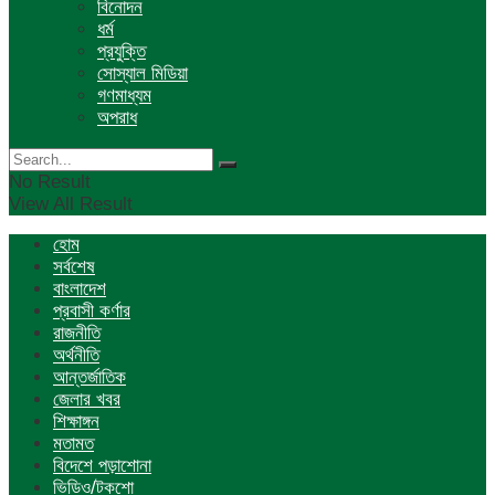
বিনোদন
ধর্ম
প্রযুক্তি
সোস্যাল মিডিয়া
গণমাধ্যম
অপরাধ
No Result
View All Result
হোম
সর্বশেষ
বাংলাদেশ
প্রবাসী কর্ণার
রাজনীতি
অর্থনীতি
আন্তর্জাতিক
জেলার খবর
শিক্ষাঙ্গন
মতামত
বিদেশে পড়াশোনা
ভিডিও/টকশো