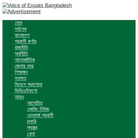
হোম
সর্বশেষ
বাংলাদেশ
প্রবাসী কর্ণার
রাজনীতি
অর্থনীতি
আন্তর্জাতিক
জেলার খবর
শিক্ষাঙ্গন
মতামত
বিদেশে পড়াশোনা
ভিডিও/টকশো
আরও
আলোচিত
ব্রেকিং নিউজ
ডেনমার্ক প্রবাসী
চাকরি
স্বাস্থ্য
খেলা