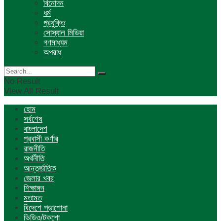
বিনোদন
ধর্ম
প্রযুক্তি
সোস্যাল মিডিয়া
গণমাধ্যম
অপরাধ
No Result
View All Result
হোম
সর্বশেষ
বাংলাদেশ
প্রবাসী কর্ণার
রাজনীতি
অর্থনীতি
আন্তর্জাতিক
জেলার খবর
শিক্ষাঙ্গন
মতামত
বিদেশে পড়াশোনা
ভিডিও/টকশো