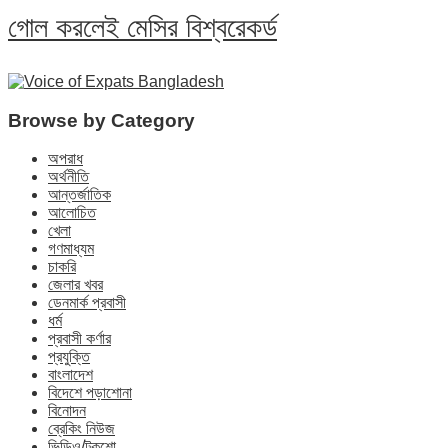
গোল করলেই মেসির বিশ্বরেকর্ড
Browse by Category
অপরাধ
অর্থনীতি
আন্তর্জাতিক
আলোচিত
খেলা
গণমাধ্যম
চাকরি
জেলার খবর
ডেনমার্ক প্রবাসী
ধর্ম
প্রবাসী কর্ণার
প্রযুক্তি
বাংলাদেশ
বিদেশে পড়াশোনা
বিনোদন
ব্রেকিং নিউজ
ভিডিও/টকশো