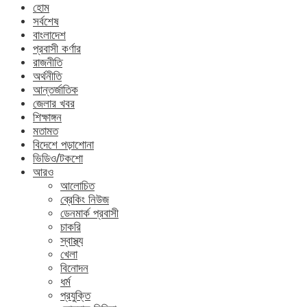
হোম
সর্বশেষ
বাংলাদেশ
প্রবাসী কর্ণার
রাজনীতি
অর্থনীতি
আন্তর্জাতিক
জেলার খবর
শিক্ষাঙ্গন
মতামত
বিদেশে পড়াশোনা
ভিডিও/টকশো
আরও
আলোচিত
ব্রেকিং নিউজ
ডেনমার্ক প্রবাসী
চাকরি
স্বাস্থ্য
খেলা
বিনোদন
ধর্ম
প্রযুক্তি