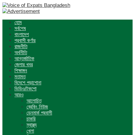
হোম
সর্বশেষ
বাংলাদেশ
প্রবাসী কর্ণার
রাজনীতি
অর্থনীতি
আন্তর্জাতিক
জেলার খবর
শিক্ষাঙ্গন
মতামত
বিদেশে পড়াশোনা
ভিডিও/টকশো
আরও
আলোচিত
ব্রেকিং নিউজ
ডেনমার্ক প্রবাসী
চাকরি
স্বাস্থ্য
খেলা