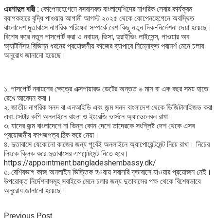
এরশাদুল বারী :
কোপেনহেগেনে বসবাসরত বাংলাদেশিদের নাগরিক সেবার কার্যক্রম
ব্যাপকহারে বৃদ্ধি পাওয়ায় আগামী আগস্ট ২০২৫ থেকে কোপেনহেগেনে অবস্থিত
বাংলাদেশ দূতাবাসে নাগরিক পরিষেবা সম্পর্কে বেশ কিছু নতুন দিক-নির্দেশনা দেয়া হয়েছে।
বিশেষ করে নতুন পাসপোর্ট করা ও নবায়ন, ভিসা, ড্রাইভিং লাইসেন্স, পাওয়ার অব
অ্যাটর্নিসহ বিভিন্ন ধরনের প্রয়োজনীয় কাজের ব্যাপারে নিম্নোক্ত পরামর্শ মেনে চলার
অনুরোধ জানানো হয়েছে।
১. পাসপোর্ট নবায়নের ক্ষেত্রে এক্সপায়ারড ডেটের অন্তত ৬ মাস বা এক বছর সময় হাতে
রেখে আবেদন করা।
২. জাতীয় নাগরিক সনদ বা এনআইডি এবং জন্ম সনদ বাংলাদেশ থেকে ডিজিটালাইজড করা
এবং সেটার কপি অনলাইনে বাংলা ও ইংরেজি ভার্সনে অ্যাভেলেবল রাখা।
৩. যাদের জন্ম বাংলাদেশে না ভিন্ন কোন দেশে তাদেরকে সংশ্লিষ্ট দেশ থেকে এসব
প্রয়োজনীয় কাগজপত্র ঠিক করে নেয়া।
৪. দুতাবাসে যেকোনো কাজের জন্য পুর্বেই অনলাইনে অ্যাপোয়েন্টমেন্ট নিয়ে রাখা। নিচের
লিংকে ক্লিক করে দুতাবাসের এপয়েন্টমেন্ট নিতে হবে।
https://appointment.bangladeshembassy.dk/
৫. বেশিরভাগ কাজ অনলাইন ভিত্তিক হওয়ায় সরাসরি দূতাবাসে যাওয়ার প্রয়োজন নেই।
উপরোক্ত নির্দেশনাসমূহ সবাইকে মেনে চলার জন্য দুতাবাসের পক্ষ থেকে বিশেষভাবে
অনুরোধ জানানো হয়েছে।
Previous Post