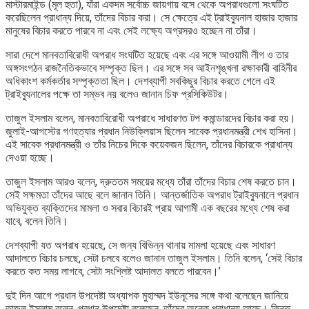
মাস্টারমাইন্ড (মূল হুতা), যাঁরা একদম সর্বোচ্চ জায়গায় বসে থেকে অপরাধগুলো সংঘটিত
করেছিলেন প্রাধান্য দিয়ে, তাঁদের বিচার করা। সে ক্ষেত্রে এই ট্রাইব্যুনাল হাজার হাজার
মানুষের বিচার করতে পারবে না এবং সেই লক্ষ্যে অগ্রসরও হচ্ছেন না তাঁরা।
সারা দেশে মানবতাবিরোধী অপরাধ সংঘটিত হয়েছে এবং এর সঙ্গে আওয়ামী লীগ ও তার
অঙ্গসংগঠন রাজনৈতিকভাবে সম্পৃক্ত ছিল। এর সঙ্গে সব আইনশৃঙ্খলা রক্ষাকারী বাহিনীর
অধিকাংশ কর্মকর্তার সম্পৃক্ততা ছিল। দেশব্যাপী সবকিছুর বিচার করতে গেলে এই
ট্রাইব্যুনালের পক্ষে তা সম্ভব নয় বলেও জানান চিফ প্রসিকিউটর।
তাজুল ইসলাম বলেন, মানবতাবিরোধী অপরাধে সাধারণত টপ কমান্ডারদের বিচার করা হয়।
জুলাই-আগস্টের গণহত্যার প্রধান নিউক্লিয়াস ছিলেন সাবেক প্রধানমন্ত্রী শেখ হাসিনা।
এই সাবেক প্রধানমন্ত্রী ও তাঁর নিচের দিকে কয়েকজন ছিলেন, তাঁদের বিচারকে প্রাধান্য
দেওয়া হচ্ছে।
তাজুল ইসলাম আরও বলেন, দ্রুততম সময়ের মধ্যে তাঁরা তাঁদের বিচার শেষ করতে চান।
সেই সক্ষমতা তাঁদের আছে বলে জানান তিনি। আন্তর্জাতিক অপরাধ ট্রাইব্যুনালে প্রধান
অভিযুক্ত ব্যক্তিদের মামলা ও সবার বিচারই প্রায় আগামী এক বছরের মধ্যে শেষ করা
যাবে, বলেন তিনি।
দেশব্যাপী যত অপরাধ হয়েছে, সে জন্য বিভিন্ন থানায় মামলা হয়েছে এবং সাধারণ
আদালতে বিচার চলছে, সেটা চলবে বলেও জানান তাজুল ইসলাম। তিনি বলেন, ‘সেই বিচার
করতে কত সময় লাগবে, সেটা সংশ্লিষ্ট আদালত বলতে পারবেন।’
দুই দিন আগে প্রধান উপদেষ্টা অধ্যাপক মুহাম্মদ ইউনূসের সঙ্গে কথা বলেছেন জানিয়ে
তাজুল ইসলাম বলেন, প্রধান উপদেষ্টা বলেছেন, তাঁদের অনেক প্রাধান্য আছে। কিন্তু