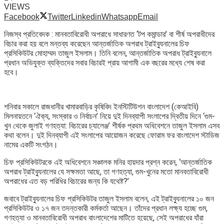
VIEWS
Facebook
Twitter
Linkedin
Whatsapp
Email
নিজস্ব প্রতিবেদক : মানবতাবিরোধী অপরাধে সাধারণত ‘টপ কমান্ডার’ বা শীর্ষ অপরাধীদের
বিচার করা হয় বলে মন্তব্য করেছেন আন্তর্জাতিক অপরাধ ট্রাইব্যুনালের চিফ
প্রসিকিউটর মোহাম্মদ তাজুল ইসলাম। তিনি বলেন, আন্তর্জাতিক অপরাধ ট্রাইব্যুনালে
প্রধান অভিযুক্ত ব্যক্তিদের সবার বিচারই প্রায় আগামী এক বছরের মধ্যে শেষ করা
হবে।
শনিবার সকালে রাজধানীর খামারবাড়ির কৃষিবিদ ইনস্টিটিউশন বাংলাদেশ (কেআইবি)
মিলনায়তনে ‘ঐক্য, সংস্কার ও নির্বাচন’ নিয়ে দুই দিনব্যাপী সংলাপের দ্বিতীয় দিনে ‘গুম-
খুন থেকে জুলাই গণহত্যা: বিচারের চ্যালেঞ্জ’ শীর্ষক প্রথম অধিবেশনে তাজুল ইসলাম এসব
কথা বলেন। দুই দিনব্যাপী এই সংলাপের আয়োজন করেছে ফোরাম ফর বাংলাদেশ স্টাডিজ
নামের একটি সংগঠন।
চিফ প্রসিকিউটরকে এই অধিবেশনে সঞ্চালক মনির হায়দার প্রশ্ন করেন, ‘আন্তর্জাতিক
অপরাধ ট্রাইব্যুনালের যে সক্ষমতা আছে, তা গণহত্যা, গুম-খুনের মতো মানবতাবিরোধী
অপরাধের এত বড় পরিধির বিচারের জন্য কি যথেষ্ট?’
জবাবে ট্রাইব্যুনালের চিফ প্রসিকিউটর তাজুল ইসলাম বলেন, এই ট্রাইব্যুনালের ১০ জন
প্রসিকিউটর ও ১৭ জন তদন্তকারী কর্মকর্তা আছেন। তাঁদের প্রধান লক্ষ্য হচ্ছে গুম,
গণহত্যা ও মানবতাবিরোধী অপরাধ বাংলাদেশের মাটিতে হয়েছে, সেই অপরাধের যাঁরা