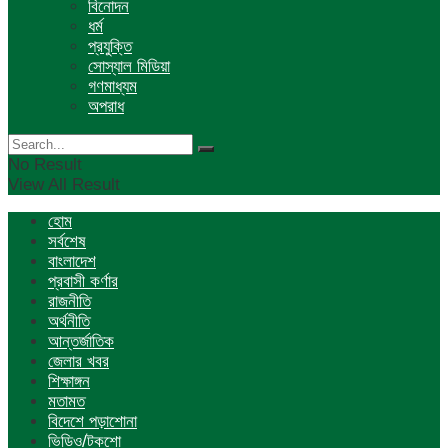
বিনোদন
ধর্ম
প্রযুক্তি
সোস্যাল মিডিয়া
গণমাধ্যম
অপরাধ
No Result
View All Result
হোম
সর্বশেষ
বাংলাদেশ
প্রবাসী কর্ণার
রাজনীতি
অর্থনীতি
আন্তর্জাতিক
জেলার খবর
শিক্ষাঙ্গন
মতামত
বিদেশে পড়াশোনা
ভিডিও/টকশো