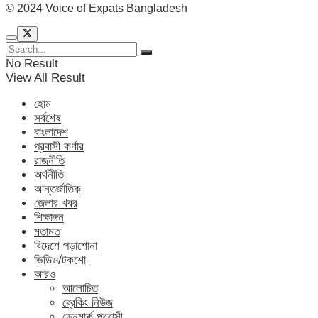
© 2024
Voice of Expats Bangladesh
No Result
View All Result
হোম
সর্বশেষ
বাংলাদেশ
প্রবাসী কর্ণার
রাজনীতি
অর্থনীতি
আন্তর্জাতিক
জেলার খবর
শিক্ষাঙ্গন
মতামত
বিদেশে পড়াশোনা
ভিডিও/টকশো
আরও
আলোচিত
ব্রেকিং নিউজ
ডেনমার্ক প্রবাসী