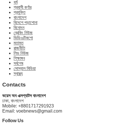
ধর্ম
প্রবাসী কর্ণার
প্রযুক্তি
বাংলাদেশ
বিদেশে পড়াশোনা
বিনোদন
ব্রেকিং নিউজ
ভিডিও/টকশো
মতামত
রাজনীতি
লিড নিউজ
শিক্ষাঙ্গন
সর্বশেষ
সোস্যাল মিডিয়া
স্বাস্থ্য
Contacts
ভয়েস অব এক্সপ্যাটস বাংলাদেশ
ঢাকা, বাংলাদেশ
Mobile: +8801717291923
Email: voebnews@gmail.com
Follow Us