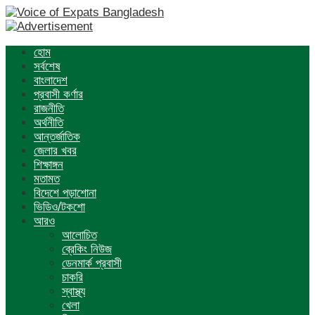
হোম
সর্বশেষ
বাংলাদেশ
প্রবাসী কর্ণার
রাজনীতি
অর্থনীতি
আন্তর্জাতিক
জেলার খবর
শিক্ষাঙ্গন
মতামত
বিদেশে পড়াশোনা
ভিডিও/টকশো
আরও
আলোচিত
ব্রেকিং নিউজ
ডেনমার্ক প্রবাসী
চাকরি
স্বাস্থ্য
খেলা