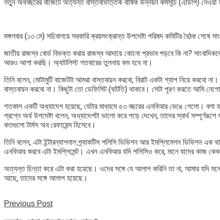
নতুন অর্থবছরের বাজেটে অত্যন্ত বাস্তবভিত্তিক বার্ষিক উন্নয়ন কর্মসূচি (এডিপি) নেও
মঙ্গলবার (১৩ মে) সচিবালয়ে সরকারি ক্রয়সংক্রান্ত উপদেষ্টা পরিষদ কমিটির বৈঠক শেষে স
জাতীয় রাজস্ব বোর্ড বিভক্ত করায় রাজস্ব আদায়ে কোনো প্রভাব পড়বে কি না? সাংবাদিকদে
আরও আশা করছি। অ্যাটলিস্ট গতবারের তুলনায় কম হবে না।
তিনি বলেন, মোটামুটি বাজেটটা আমরা বাস্তবায়ন করবো, বিরাট একটা গ্যাপ নিয়ে করবো না।
বাস্তবায়ন করবো না। কিছুটা তো ডেফিসিট (ঘাটতি) থাকবে। সেটা পূরণ করতে আমি নেগোশিয
গতকাল একটি অধ্যাদেশ হয়েছে, যেটার মাধ্যমে ৫৩ বছরের এনবিআর ভেঙে গেলো। বলা হচ্ছে 
প্রশ্নে অর্থ উপদেষ্টা বলেন, অধ্যাদেশটা ভালো করে পড়ে দেখেন, তাদের স্বার্থ সম্
কতগুলো টার্মস অব রেফারেন্স হিসেবে।
তিনি বলেন, এটা ইন্টারন্যাশনাল প্র্যাকটিস পলিসি ডিভিশন আর ইমপ্লিমেশন ডিভিশন এ
এনবিআর করবে এটা ইমপ্লিমেন্ট। এখন এনবিআর যদি পলিসিও করে, মানে যাদের কাজ কেব
অত্যন্ত চিন্তা করে এটা করা হয়েছে। ওদের সঙ্গে যে আলাপ করিনি তা না, আমার যদি মন
আছে, তাদের সঙ্গে আলাপ হয়েছে।
Previous Post