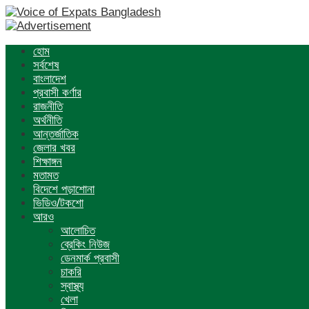
হোম
সর্বশেষ
বাংলাদেশ
প্রবাসী কর্ণার
রাজনীতি
অর্থনীতি
আন্তর্জাতিক
জেলার খবর
শিক্ষাঙ্গন
মতামত
বিদেশে পড়াশোনা
ভিডিও/টকশো
আরও
আলোচিত
ব্রেকিং নিউজ
ডেনমার্ক প্রবাসী
চাকরি
স্বাস্থ্য
খেলা