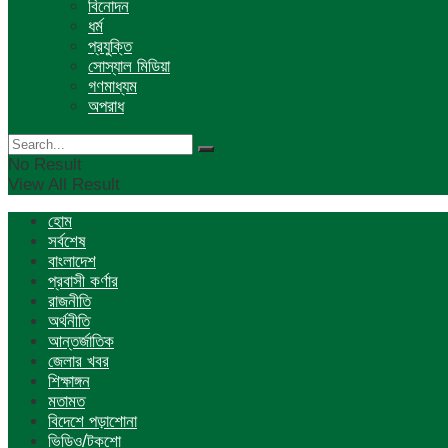
বিনোদন
ধর্ম
প্রযুক্তি
সোস্যাল মিডিয়া
গণমাধ্যম
অপরাধ
No Result
View All Result
হোম
সর্বশেষ
বাংলাদেশ
প্রবাসী কর্ণার
রাজনীতি
অর্থনীতি
আন্তর্জাতিক
জেলার খবর
শিক্ষাঙ্গন
মতামত
বিদেশে পড়াশোনা
ভিডিও/টকশো