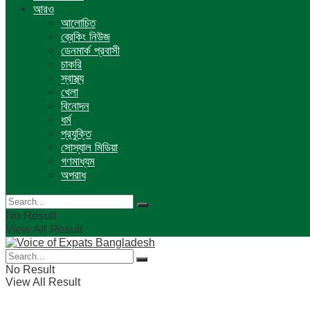
আরও
আলোচিত
ব্রেকিং নিউজ
ডেনমার্ক প্রবাসী
চাকরি
স্বাস্থ্য
খেলা
বিনোদন
ধর্ম
প্রযুক্তি
সোস্যাল মিডিয়া
গণমাধ্যম
অপরাধ
No Result
View All Result
No Result
View All Result