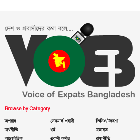
Browse by Category
অপরাধ
ডেনমার্ক প্রবাসী
ভিডিও/টকশো
অর্থনীতি
ধর্ম
মতামত
আন্তর্জাতিক
প্রবাসী কর্ণার
রাজনীতি