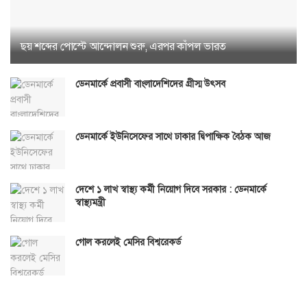
ছয় শব্দের পোস্টে আন্দোলন শুরু, এরপর কাঁপল ভারত
ডেনমার্কে প্রবাসী বাংলাদেশিদের গ্রীস্ম উৎসব
ডেনমার্কে ইউনিসেফের সাথে ঢাকার দ্বিপাক্ষিক বৈঠক আজ
দেশে ১ লাখ স্বাস্থ্য কর্মী নিয়োগ দিবে সরকার : ডেনমার্কে
স্বাস্থ্যমন্ত্রী
গোল করলেই মেসির বিশ্বরেকর্ড