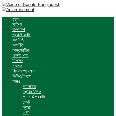
হোম
সর্বশেষ
বাংলাদেশ
প্রবাসী কর্ণার
রাজনীতি
অর্থনীতি
আন্তর্জাতিক
জেলার খবর
শিক্ষাঙ্গন
মতামত
বিদেশে পড়াশোনা
ভিডিও/টকশো
আরও
আলোচিত
ব্রেকিং নিউজ
ডেনমার্ক প্রবাসী
চাকরি
স্বাস্থ্য
খেলা