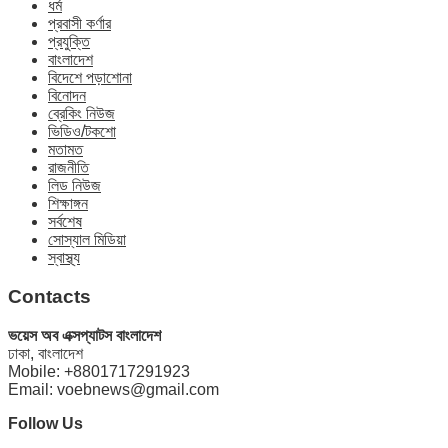
ধর্ম
প্রবাসী কর্ণার
প্রযুক্তি
বাংলাদেশ
বিদেশে পড়াশোনা
বিনোদন
ব্রেকিং নিউজ
ভিডিও/টকশো
মতামত
রাজনীতি
লিড নিউজ
শিক্ষাঙ্গন
সর্বশেষ
সোস্যাল মিডিয়া
স্বাস্থ্য
Contacts
ভয়েস অব এক্সপ্যাটস বাংলাদেশ
ঢাকা, বাংলাদেশ
Mobile: +8801717291923
Email: voebnews@gmail.com
Follow Us