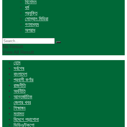
বিনোদন
ধর্ম
প্রযুক্তি
সোস্যাল মিডিয়া
গণমাধ্যম
অপরাধ
No Result
View All Result
হোম
সর্বশেষ
বাংলাদেশ
প্রবাসী কর্ণার
রাজনীতি
অর্থনীতি
আন্তর্জাতিক
জেলার খবর
শিক্ষাঙ্গন
মতামত
বিদেশে পড়াশোনা
ভিডিও/টকশো