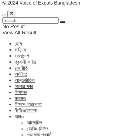
© 2024
Voice of Expats Bangladesh
No Result
View All Result
হোম
সর্বশেষ
বাংলাদেশ
প্রবাসী কর্ণার
রাজনীতি
অর্থনীতি
আন্তর্জাতিক
জেলার খবর
শিক্ষাঙ্গন
মতামত
বিদেশে পড়াশোনা
ভিডিও/টকশো
আরও
আলোচিত
ব্রেকিং নিউজ
ডেনমার্ক প্রবাসী