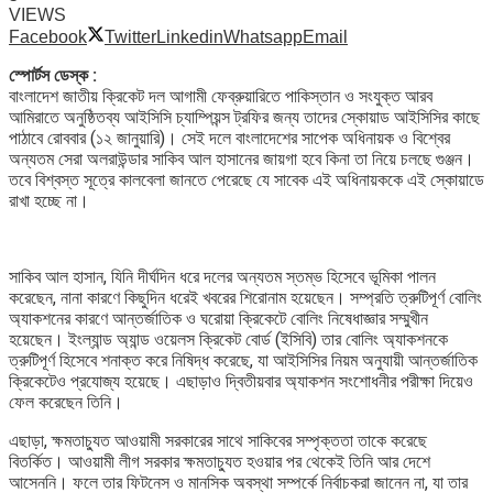
VIEWS
Facebook
Twitter
Linkedin
Whatsapp
Email
স্পোর্টস ডেস্ক :
বাংলাদেশ জাতীয় ক্রিকেট দল আগামী ফেব্রুয়ারিতে পাকিস্তান ও সংযুক্ত আরব
আমিরাতে অনুষ্ঠিতব্য আইসিসি চ্যাম্পিয়ন্স ট্রফির জন্য তাদের স্কোয়াড আইসিসির কাছে
পাঠাবে রোববার (১২ জানুয়ারি)। সেই দলে বাংলাদেশের সাপেক অধিনায়ক ও বিশ্বের
অন্যতম সেরা অলরাউন্ডার সাকিব আল হাসানের জায়গা হবে কিনা তা নিয়ে চলছে গুঞ্জন।
তবে বিশ্বস্ত সূত্রে কালবেলা জানতে পেরেছে যে সাবেক এই অধিনায়ককে এই স্কোয়াডে
রাখা হচ্ছে না।
সাকিব আল হাসান, যিনি দীর্ঘদিন ধরে দলের অন্যতম স্তম্ভ হিসেবে ভূমিকা পালন
করেছেন, নানা কারণে কিছুদিন ধরেই খবরের শিরোনাম হয়েছেন। সম্প্রতি ত্রুটিপূর্ণ বোলিং
অ্যাকশনের কারণে আন্তর্জাতিক ও ঘরোয়া ক্রিকেটে বোলিং নিষেধাজ্ঞার সম্মুখীন
হয়েছেন। ইংল্যান্ড অ্যান্ড ওয়েলস ক্রিকেট বোর্ড (ইসিবি) তার বোলিং অ্যাকশনকে
ত্রুটিপূর্ণ হিসেবে শনাক্ত করে নিষিদ্ধ করেছে, যা আইসিসির নিয়ম অনুযায়ী আন্তর্জাতিক
ক্রিকেটেও প্রযোজ্য হয়েছে। এছাড়াও দ্বিতীয়বার অ্যাকশন সংশোধনীর পরীক্ষা দিয়েও
ফেল করেছেন তিনি।
এছাড়া, ক্ষমতাচ্যুত আওয়ামী সরকারের সাথে সাকিবের সম্পৃক্ততা তাকে করেছে
বিতর্কিত। আওয়ামী লীগ সরকার ক্ষমতাচ্যুত হওয়ার পর থেকেই তিনি আর দেশে
আসেননি। ফলে তার ফিটনেস ও মানসিক অবস্থা সম্পর্কে নির্বাচকরা জানেন না, যা তার