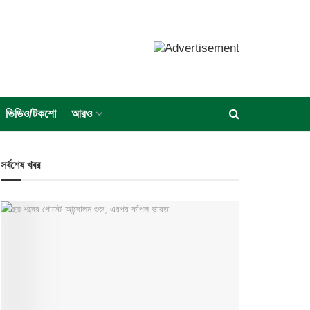
ভিডিও/টকশো
আরও
সর্বশেষ খবর