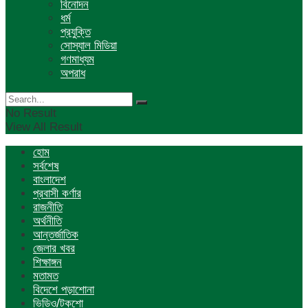
বিনোদন
ধর্ম
প্রযুক্তি
সোস্যাল মিডিয়া
গণমাধ্যম
অপরাধ
No Result
View All Result
হোম
সর্বশেষ
বাংলাদেশ
প্রবাসী কর্ণার
রাজনীতি
অর্থনীতি
আন্তর্জাতিক
জেলার খবর
শিক্ষাঙ্গন
মতামত
বিদেশে পড়াশোনা
ভিডিও/টকশো