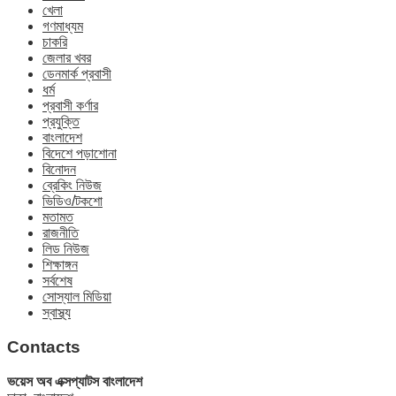
খেলা
গণমাধ্যম
চাকরি
জেলার খবর
ডেনমার্ক প্রবাসী
ধর্ম
প্রবাসী কর্ণার
প্রযুক্তি
বাংলাদেশ
বিদেশে পড়াশোনা
বিনোদন
ব্রেকিং নিউজ
ভিডিও/টকশো
মতামত
রাজনীতি
লিড নিউজ
শিক্ষাঙ্গন
সর্বশেষ
সোস্যাল মিডিয়া
স্বাস্থ্য
Contacts
ভয়েস অব এক্সপ্যাটস বাংলাদেশ