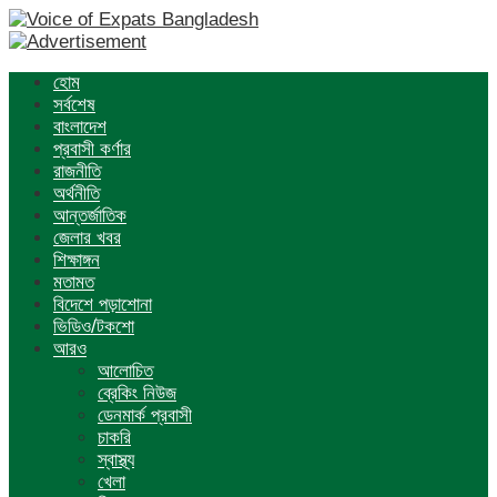
হোম
সর্বশেষ
বাংলাদেশ
প্রবাসী কর্ণার
রাজনীতি
অর্থনীতি
আন্তর্জাতিক
জেলার খবর
শিক্ষাঙ্গন
মতামত
বিদেশে পড়াশোনা
ভিডিও/টকশো
আরও
আলোচিত
ব্রেকিং নিউজ
ডেনমার্ক প্রবাসী
চাকরি
স্বাস্থ্য
খেলা