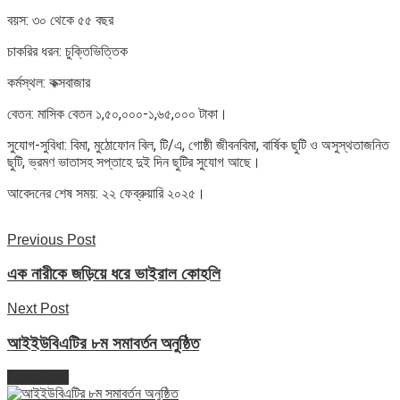
বয়স: ৩০ থেকে ৫৫ বছর
চাকরির ধরন: চুক্তিভিত্তিক
কর্মস্থল: কক্সবাজার
বেতন: মাসিক বেতন ১,৫০,০০০-১,৬৫,০০০ টাকা।
সুযোগ-সুবিধা: বিমা, মুঠোফোন বিল, টি/এ, গোষ্ঠী জীবনবিমা, বার্ষিক ছুটি ও অসুস্থতাজনিত
ছুটি, ভ্রমণ ভাতাসহ সপ্তাহে দুই দিন ছুটির সুযোগ আছে।
আবেদনের শেষ সময়: ২২ ফেব্রুয়ারি ২০২৫।
Previous Post
এক নারীকে জড়িয়ে ধরে ভাইরাল কোহলি
Next Post
আইইউবিএটির ৮ম সমাবর্তন অনুষ্ঠিত
Next Post