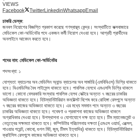
VIEWS
Facebook
Twitter
Linkedin
Whatsapp
Email
চাকরি ডেস্ক:
জনবল নিয়োগের বিজ্ঞপ্তি প্রকাশ করেছে গণস্বাস্থ্য কেন্দ্র। সংস্থাটিতে কক্সবাজারে
মেডিকেল কো-অর্ডিনেটর পদে একজন কর্মী নিয়োগ দেওয়া হবে। আগ্রহী প্রার্থীদের
অনলাইনে আবেদন করতে হবে।
পদের নাম: মেডিকেল কো-অর্ডিনেটর
পদসংখ্যা: ১
যোগ্যতা: ব্যাচেলর অব মেডিসিন অ্যান্ড ব্যাচেলর অব সার্জারি (এমবিবিএস) ডিগ্রি থাকতে
হবে। বিএমডিসির বৈধ লাইসেন্স থাকতে হবে। পাবলিক হেলথে এমএসসি ডিগ্রি থাকলে
ভালো। কোনো বেসরকারি সংস্থায় পাবলিক হেলথ সেক্টরে অন্তত ৭ বছরের চাকরির
অভিজ্ঞতা থাকতে হবে। হিউম্যানিটারিয়ান কনটেক্সট বিশেষ করে রোহিঙ্গা রেসপন্সে অন্তত
৭ বছরের কাজের অভিজ্ঞতা থাকতে হবে। এর মধ্যে সমমান পদে অন্তত ৩ বছরের
চাকরির অভিজ্ঞতা থাকতে হবে। গবেষণা ও প্রকাশনা কাজের অভিজ্ঞতা থাকলে
অগ্রাধিকার দেওয়া হবে। উপস্থাপনা ও যোগাযোগে দক্ষ হতে হবে। টিম ম্যানেজমেন্ট ও
নেতৃত্বের সক্ষমতা থাকতে হবে। কম্পিউটার পরিচালনায় দক্ষতা (এমএস ওয়ার্ড, এক্সেল,
পাওয়ার পয়েন্ট, কোবো, গুগল মিট, জুম, টিমস ইত্যাদির) থাকতে হবে। হিউম্যানিটারিয়ান
ক্রাইসিস রেসপন্সে কাজের অভিজ্ঞতা থাকতে হবে।