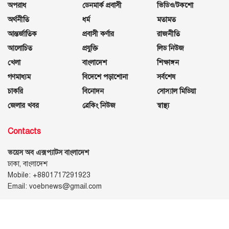
অপরাধ
ডেনমার্ক প্রবাসী
ভিডিও/টকশো
অর্থনীতি
ধর্ম
মতামত
আন্তর্জাতিক
প্রবাসী কর্ণার
রাজনীতি
আলোচিত
প্রযুক্তি
লিড নিউজ
খেলা
বাংলাদেশ
শিক্ষাঙ্গন
গণমাধ্যম
বিদেশে পড়াশোনা
সর্বশেষ
চাকরি
বিনোদন
সোস্যাল মিডিয়া
জেলার খবর
ব্রেকিং নিউজ
স্বাস্থ্য
Contacts
ভয়েস অব এক্সপ্যাটস বাংলাদেশ
ঢাকা, বাংলাদেশ
Mobile: +8801717291923
Email: voebnews@gmail.com
Follow Us