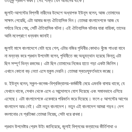
ততটুকু প্রকাশ করব। সেই শক্তি যেন আমাদের থাকে।
জুলাই-আগস্টের বিপ্লবী নারীদের উদ্দেশে অধ্যাপক ইউনূস বলেন, আজ তোমাদের
সাক্ষাৎ পেয়েছি, এটা আমার জন্য ঐতিহাসিক দিন। তোমরা বাংলাদেশকে আজ যে
পর্যায়ে নিয়ে গেছ, সেটি ঐতিহাসিক ঘটনা। এই ঐতিহাসিক ঘটনার যারা নায়িকা, তাদের
আমি মনেপ্রাণে ধন্যবাদ জানাই।
জুলাই মাসে বাংলাদেশে যেটা হয়ে গেল, এটার নজির পৃথিবীর কোথাও খুঁজে পাওয়া যাবে
না মন্তব্য করে প্রধান উপদেষ্টা বলেন, পৃথিবীতে বহু অভ্যুত্থান হয়েছে কিন্তু এটা
ছিল সম্পূর্ণ ভিন্ন রকমের। এটা ছিল তোমাদের নিজের হাতে গড়া একটা জিনিস।
এখানে কোনো বড় নেতা এসে হুকুম দেয়নি। তোমরা স্বতঃস্ফূর্তভাবে করেছ।
ড. ইউনূস বলেন, স্কুল-কলেজ-বিশ্ববিদ্যালয়-কর্মজীবী মেয়ে এমনকি বাসায় থাকে; যে
যেখানে থাকে, সেখান থেকে এসে এ আন্দোলনে যোগ দিয়েছে এবং সমানভাবে এগিয়ে
এসেছে। এটা বাংলাদেশকে একেবারে পরিবর্তন করে দিয়েছে। ফলে ৫ আগস্টের আগের
বাংলাদেশ আর নেই। এটা নতুন বাংলাদেশ। নতুন এই বাংলাদেশ আমরা গড়ব। দেশ
বদলানোর যে প্রতিজ্ঞা তোমরা নিয়েছ, সেটা ধরে রাখবা।
প্রধান উপদেষ্টার প্রেস উইং জানিয়েছে, জুলাই বিপ্লবের কন্যাদের কীর্তিগাথা ও