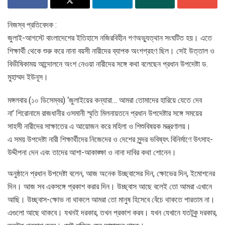
নিজস্ব প্রতিবেদক :
জুলাই-আগস্টে বাংলাদেশের ইতিহাসে নজিরবিহীন গণঅভ্যুত্থান সংঘটিত হয়। এতে
শিক্ষার্থী থেকে শুরু করে নানা বয়সী নারীদের ব্যাপক অংশগ্রহণ ছিল। সেই উত্তাল ও
বিভীষিকাময় আন্দোলনে অংশ নেওয়া নারীদের সঙ্গে কথা বলেছেন প্রধান উপদেষ্টা ড.
মুহাম্মদ ইউনূস।
মঙ্গলবার (১০ ডিসেম্বর) ‘জুলাইয়ের কন্যারা… আমরা তোমাদের হারিয়ে যেতে দেব
না’ শিরোনামে রাজধানীর ওসমানী স্মৃতি মিলনায়তনে প্রধান উপদেষ্টার সঙ্গে সময়ের
সাহসী নারীদের সাক্ষাতের এ আয়োজন করে মহিলা ও শিশুবিষয়ক মন্ত্রণালয়।
এ সময় উপদেষ্টা নারী শিক্ষার্থীদের নিজেদের ও দেশের সুন্দর ভবিষ্যৎ বিনির্মাণে উৎসাহ-
উদ্দীপনা দেন এবং তাদের আশা-আকাঙ্ক্ষা ও নানা দাবির কথা শোনেন।
অনুষ্ঠানে প্রধান উপদেষ্টা বলেন, আজ অনেক উচ্ছ্বাসের দিন, ক্ষোভের দিন, ইমোশনের
দিন। আজ সব একসঙ্গে প্রকাশ করার দিন। উচ্ছ্বাস আছে বলেই তো আমরা এখানে
আছি। উচ্ছ্বাস-ক্ষোভ না থাকলে আমরা তো মানুষ হিসেবে বেঁচে থাকতে পারতাম না।
এগুলো আছে থাকবে। যখনই দরকার, তখন প্রকাশ করব। যখন যেখানে যতটুকু দরকার,