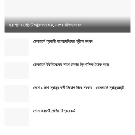
ছয় শব্দের পোস্টে আন্দোলন শুরু, এরপর কাঁপল ভারত
ডেনমার্কে প্রবাসী বাংলাদেশিদের গ্রীস্ম উৎসব
ডেনমার্কে ইউনিসেফের সাথে ঢাকার দ্বিপাক্ষিক বৈঠক আজ
দেশে ১ লাখ স্বাস্থ্য কর্মী নিয়োগ দিবে সরকার : ডেনমার্কে স্বাস্থ্যমন্ত্রী
গোল করলেই মেসির বিশ্বরেকর্ড