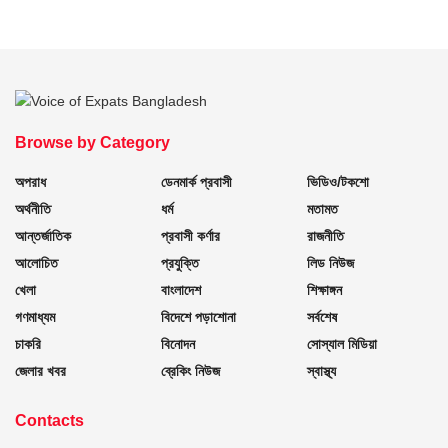
Browse by Category
অপরাধ
ডেনমার্ক প্রবাসী
ভিডিও/টকশো
অর্থনীতি
ধর্ম
মতামত
আন্তর্জাতিক
প্রবাসী কর্ণার
রাজনীতি
আলোচিত
প্রযুক্তি
লিড নিউজ
খেলা
বাংলাদেশ
শিক্ষাঙ্গন
গণমাধ্যম
বিদেশে পড়াশোনা
সর্বশেষ
চাকরি
বিনোদন
সোস্যাল মিডিয়া
জেলার খবর
ব্রেকিং নিউজ
স্বাস্থ্য
Contacts