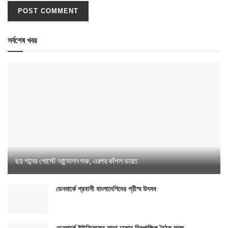
সর্বশেষ খবর
ছয় শব্দের পোস্টে আন্দোলন শুরু, এরপর কাঁপল ভারত
ডেনমার্কে প্রবাসী বাংলাদেশিদের গ্রীস্ম উৎসব
ডেনমার্কে ইউনিসেফের সাথে ঢাকার দ্বিপাক্ষিক বৈঠক আজ