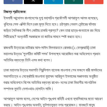
নিজস্ব প্রতিবেদক:
ইসলামী আন্দোলন বাংলাদেশের যুগ্ম মহাসচিব প্রকৌশলী আশরাফুল আলম বলেছেন,
খুনিদের সেফ এক্সিট দিলে চরম মূল্য দিতে হবে। চট্টগ্রাম নেভাল সেন্টারের ঘটনায়
জড়িত সৈনিকরা কি লীগ কোটায় চাকরি প্রাপ্ত? কেন তারা ছাত্র-জনতাকে রড দিয়ে
পিটিয়েছে? অন্তর্বর্তী সরকারকে তা জাতির সামনে স্পষ্ট করতে হবে।
রাজধানী উত্তরের ভাটারার আস-সাঈদ মিলনায়তনে রোববার (২ ফেব্রুয়ারি) ঢাকা
মহানগর উত্তর ‘পুনর্গঠিত কমিটি শপথ’ উপলক্ষ্যে আয়োজিত শুরা অধিবেশনে প্রধান
অতিথির বক্তব্যে তিনি এসব কথা বলেন।
ঢাকা মহানগর উত্তর সভাপতি প্রিন্সিপাল হাফেজ মাওলানা শেখ ফজলে বারী মাসউদের
সভাপতিত্বে ও সেক্রেটারি মাওলানা মুহাম্মদ আরিফুল ইসলামের সঞ্চালনায় অনুষ্ঠিত
শুরার অধিবেশনে বিশেষ অতিথির বক্তব্য রাখেন- দলের ঢাকা বিভাগীয় সাংগঠনিক
সম্পাদক মুফতি দেলাওয়ার হোসাইন সাকি।
আশরাফুল আলম বলেন, দেশের আইন-শৃঙ্খলা বাহিনী এখনো ফ্যাসিবাদের মতো আচরণ
করছে। আইন-শৃঙ্খলার অবনতি, ফুটপাতমুক্ত নগর প্রয়োজন। যানজটে মানুষ