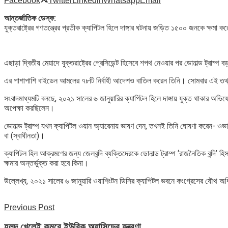
Facebook
Twitter
Linkedin
Whatsapp
Email
আন্তর্জাতিক ডেস্ক:
যুক্তরাষ্ট্রের গণতন্ত্রের প্রতীক ক্যাপিটল হিলে দাঙ্গার ঘটনায় জড়িত ১৫০০ জনকে ক্ষমা ক
এছাড়া দ্বিতীয় মেয়াদে যুক্তরাষ্ট্রের প্রেসিডেন্ট হিসেবে শপথ নেওয়ার পর ডোনাল্ড ট্রাম
এর পাশাপাশি বাইডেন আমলের ৭৮টি নির্বাহী আদেশও বাতিল করেন তিনি। সোমবার এই তথ্য 
সংবাদমাধ্যমটি বলছে, ২০২১ সালের ৬ জানুয়ারির ক্যাপিটল হিলে দাঙ্গায় যুক্ত থাকার অভিয
অপেক্ষা করছিলেন।
ডোনাল্ড ট্রাম্প যখন ক্যাপিটল ওয়ান অ্যারেনায় ভাষণ দেন, তখনই তিনি ঘোষণা করেন- ও
বা (স্বাধীনতা)।
ক্যাপিটল হিল আক্রমণের জন্য জেলবন্দি ব্যক্তিদেরকে ডোনাল্ড ট্রাম্প ‘রাজনৈতিক বন্দি’ 
ক্ষমার অন্তর্ভুক্ত করা হবে কিনা।
উল্লেখ্য, ২০২১ সালের ৬ জানুয়ারি ওয়াশিংটন ডিসির ক্যাপিটল ভবনে কংগ্রেসের যৌথ অধি
Previous Post
হলুদ খেলেই কমবে ইউরিক অ্যাসিডের যন্ত্রণা