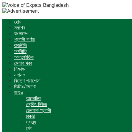
হোম
সর্বশেষ
বাংলাদেশ
প্রবাসী কর্ণার
রাজনীতি
অর্থনীতি
আন্তর্জাতিক
জেলার খবর
শিক্ষাঙ্গন
মতামত
বিদেশে পড়াশোনা
ভিডিও/টকশো
আরও
আলোচিত
ব্রেকিং নিউজ
ডেনমার্ক প্রবাসী
চাকরি
স্বাস্থ্য
খেলা