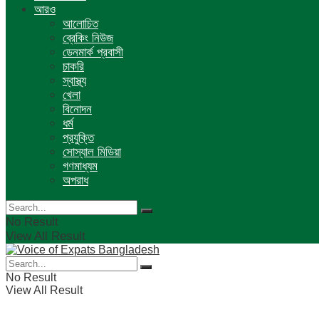
আরও
আলোচিত
ব্রেকিং নিউজ
ডেনমার্ক প্রবাসী
চাকরি
স্বাস্থ্য
খেলা
বিনোদন
ধর্ম
প্রযুক্তি
সোস্যাল মিডিয়া
গণমাধ্যম
অপরাধ
No Result
View All Result
No Result
View All Result