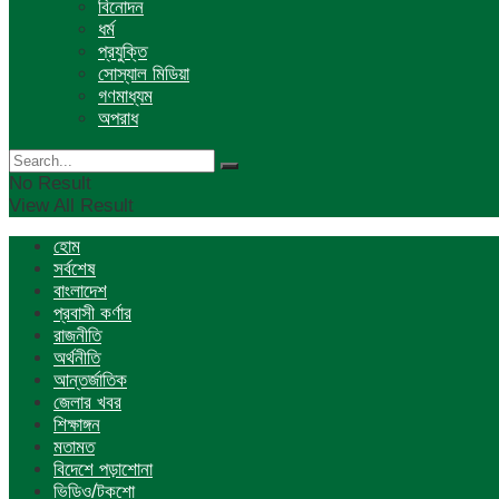
বিনোদন
ধর্ম
প্রযুক্তি
সোস্যাল মিডিয়া
গণমাধ্যম
অপরাধ
No Result
View All Result
হোম
সর্বশেষ
বাংলাদেশ
প্রবাসী কর্ণার
রাজনীতি
অর্থনীতি
আন্তর্জাতিক
জেলার খবর
শিক্ষাঙ্গন
মতামত
বিদেশে পড়াশোনা
ভিডিও/টকশো