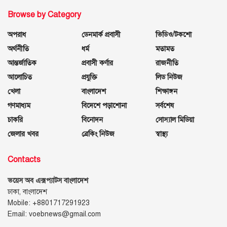
Browse by Category
অপরাধ
ডেনমার্ক প্রবাসী
ভিডিও/টকশো
অর্থনীতি
ধর্ম
মতামত
আন্তর্জাতিক
প্রবাসী কর্ণার
রাজনীতি
আলোচিত
প্রযুক্তি
লিড নিউজ
খেলা
বাংলাদেশ
শিক্ষাঙ্গন
গণমাধ্যম
বিদেশে পড়াশোনা
সর্বশেষ
চাকরি
বিনোদন
সোস্যাল মিডিয়া
জেলার খবর
ব্রেকিং নিউজ
স্বাস্থ্য
Contacts
ভয়েস অব এক্সপ্যাটস বাংলাদেশ
ঢাকা, বাংলাদেশ
Mobile: +8801717291923
Email: voebnews@gmail.com