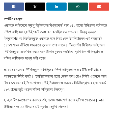
স্পোর্টস ডেস্ক:
ওয়ানডে অভিষেকে ম্যাথু ব্রিটজকের বিশ্বরেকর্ড গড়া ১৫০ রানের ইনিংসের বদৌলতে
দক্ষিণ আফ্রিকা ছয় উইকেটে ৩০৪ রান করেছিল ৫০ ওভারে। কিন্তু ২০২৩
বিশ্বকাপের পর নিউজিল্যান্ড ওয়ানডে দলে ফিরে কেন উইলিয়ামসন এই ফরম্যাটে
১৪তম শতক হাঁকিয়ে ফাইনালে তুললেন তার দলকে। ত্রিদেশীয় সিরিজের ফাইনালে
নিউজিল্যান্ড মোকাবিলা করবে আগামীকাল বুধবার করাচিতে স্বাগতিক পাকিস্তান ও
দক্ষিণ আফ্রিকার মধ্যে জয়ী দলের।
লাহোরে সোমবার নিউজিল্যান্ড খর্বশক্তির দক্ষিণ আফ্রিকাকে ছয় উইকেটে হারিয়ে
ফাইনালের টিকিট কাটে। ইউলিয়ামসনের মতো ডেভন কনওয়েও কিউই ওয়ানডে দলে
ফিরে ৯৭ রানের ইনিংস খেলেন। উইলিয়ামসন ও কনওয়ে নিউজিল্যান্ডের হয়ে রেকর্ড
১৮৭ রানের জুটি গড়েন দক্ষিণ আফ্রিকার বিরুদ্ধে।
২০২৩ বিশ্বকাপের পর কনওয়ে এই প্রথম পঞ্চাশোর্ধ রানের ইনিংস খেললেন। আর
উইলিয়ামসন ২২ ইনিংসে এই প্রথম সেঞ্চুরি পেলেন।