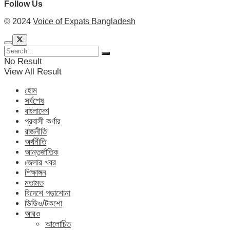
Follow Us
© 2024
Voice of Expats Bangladesh
No Result
View All Result
হোম
সর্বশেষ
বাংলাদেশ
প্রবাসী কর্ণার
রাজনীতি
অর্থনীতি
আন্তর্জাতিক
জেলার খবর
শিক্ষাঙ্গন
মতামত
বিদেশে পড়াশোনা
ভিডিও/টকশো
আরও
আলোচিত