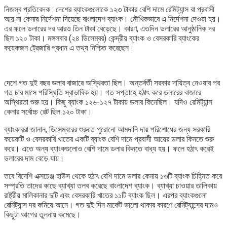
নিজস্ব প্রতিবেদক : দেশের ব্যাংকগুলোকে ১২৩ টাকার বেশি দামে রেমিট্যান্স বা প্রবাসী
আয় না কেনার নির্দেশনা দিয়েছে বাংলাদেশ ব্যাংক। মৌখিকভাবে এ নির্দেশনা দেওয়া হয়।
এর ফলে ডলারের দর আরও তিন টাকা বেড়েছে। কারণ, এতদিন ডলারের আনুষ্ঠানিক দর
ছিল ১২০ টাকা। মঙ্গলবার (২৪ ডিসেম্বর) কেন্দ্রীয় ব্যাংক ও বেসরকারি ব্যাংকের
কয়েকজন ট্রেজারি প্রধান এ তথ্য নিশ্চিত করেছেন।
দেশে গত দুই বছর ডলার বাজারে অস্থিরতা ছিল। অন্তর্বর্তী সরকার দায়িত্ব নেওয়ার পর
গত চার মাসে পরিস্থিতি স্বাভাবিক হয়। গত সপ্তাহে হঠাৎ করে ডলারের বাজারে
অস্থিরতা শুরু হয়। কিছু ব্যাংক ১২৬-১২৭ টাকায় ডলার কিনেছিল। যদিও রেমিট্যান্স
কেনার সর্বোচ্চ রেট ছিল ১২০ টাকা।
ব্যাংকাররা জানান, ডিসেম্বরের শুরুতে পুরোনো আমদানি দায় পরিশোধের জন্য সরকারি
কয়েকটি ও বেসরকারি খাতের একটি ব্যাংক বেশি দামে প্রবাসী আয়ের ডলার কিনতে শুরু
করে। এতে অন্য ব্যাংকগুলোও বেশি দামে ডলার কিনতে বাধ্য হয়। ফলে হঠাৎ করেই
ডলারের দাম বেড়ে যায়।
তবে বিদেশি এক্সচেঞ্জ হাউস থেকে হঠাৎ বেশি দামে ডলার কেনায় ১৩টি ব্যাংক চিহ্নিত করে
সম্প্রতি তাদের কাছে ব্যাখ্যা তলব করেছে বাংলাদেশ ব্যাংক। ব্যাখ্যা চাওয়ার তালিকায়
রাষ্ট্রীয় মালিকানার দুটি এবং বেসরকারি খাতের ১১টি ব্যাংক ছিল। এরপর ব্যাংকগুলো
রেমিট্যান্স দর কমিয়ে আনে। গত দুই দিন মার্কেট ভালো থাকার কারণে রেমিট্যান্সের দামও
কিছুটা আগের তুলনায় কমেছে।