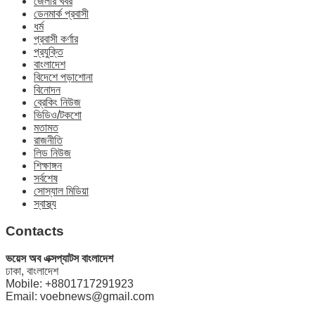
জেলার খবর
ডেনমার্ক প্রবাসী
ধর্ম
প্রবাসী কর্ণার
প্রযুক্তি
বাংলাদেশ
বিদেশে পড়াশোনা
বিনোদন
ব্রেকিং নিউজ
ভিডিও/টকশো
মতামত
রাজনীতি
লিড নিউজ
শিক্ষাঙ্গন
সর্বশেষ
সোস্যাল মিডিয়া
স্বাস্থ্য
Contacts
ভয়েস অব এক্সপ্যাটস বাংলাদেশ
ঢাকা, বাংলাদেশ
Mobile: +8801717291923
Email: voebnews@gmail.com