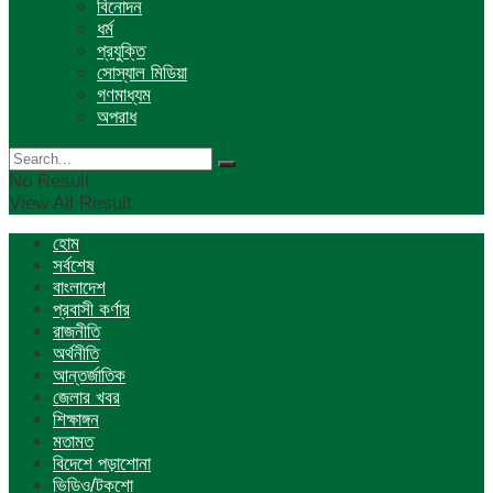
বিনোদন
ধর্ম
প্রযুক্তি
সোস্যাল মিডিয়া
গণমাধ্যম
অপরাধ
No Result
View All Result
হোম
সর্বশেষ
বাংলাদেশ
প্রবাসী কর্ণার
রাজনীতি
অর্থনীতি
আন্তর্জাতিক
জেলার খবর
শিক্ষাঙ্গন
মতামত
বিদেশে পড়াশোনা
ভিডিও/টকশো