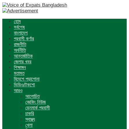
হোম
সর্বশেষ
বাংলাদেশ
প্রবাসী কর্ণার
রাজনীতি
অর্থনীতি
আন্তর্জাতিক
জেলার খবর
শিক্ষাঙ্গন
মতামত
বিদেশে পড়াশোনা
ভিডিও/টকশো
আরও
আলোচিত
ব্রেকিং নিউজ
ডেনমার্ক প্রবাসী
চাকরি
স্বাস্থ্য
খেলা