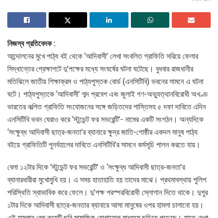
নিজস্ব প্রতিবেদক :
আন্দোলনের মুখে পাঠ্য বই থেকে ‘আদিবাসী’ লেখা সংবলিত গ্রাফিতি সরিয়ে ফেলার
সিদ্ধান্তের প্রেক্ষাপটে দু’পক্ষের মধ্যে সংঘর্ষের ঘটনা ঘটেছে। বুধবার রাজধানীর
মতিঝিলে জাতীয় শিক্ষাক্রম ও পাঠ্যপুস্তক বোর্ড (এনসিটিবি) ভবনের সামনে এ ঘটনা
ঘটে। পাঠ্যপুস্তকে ‘আদিবাসী’ শব্দ প্রবেশ এবং জুলাই গণ-অভ্যুত্থানবিরোধী অখণ্ড
ভারতের কল্পিত গ্রাফিতি সংযোজনের সঙ্গে জড়িতদের শাস্তিসহ ৫ দফা দাবিতে এদিন
এনসিটিবি ভবন ঘেরাও করে ‘স্টুডেন্ট ফর সভরেন্টি’- নামের একটি সংগঠন। অন্যদিকে
‘সংক্ষুব্ধ আদিবাসী ছাত্র-জনতা’র ব্যানারে ক্ষুদ্র জাতি-গোষ্ঠীর একদল মানুষ পাঠ্য
বইয়ে গ্রাফিতিটি পুনর্বহালের দাবিতে এনসিটিবি’র সামনে কর্মসূচি পালন করতে যায়।
বেলা ১২টার দিকে ‘স্টুডেন্ট ফর সভরেন্টি’ ও ‘সংক্ষুব্ধ আদিবাসী ছাত্র-জনতা’র
ব্যানারধারীরা মুখোমুখি হয়। এ সময় হাতাহাতি হয় তাদের মাঝে। প্রথমাবস্থায় পুলিশ
পরিস্থিতি স্বাভাবিক করে ফেলে। দু’পক্ষ পরস্পরবিরোধী স্লোগান দিতে থাকে। দুপুর
১টার দিকে আদিবাসী ছাত্র-জনতার ব্যানারে আসা মানুষের ওপর হামলা চালানো হয়।
এই হামলার বেশ কয়েটি ছবি সামাজিক যোগাযোগ মাধ্যমে ছড়িয়ে পড়েছে। যাতে দেখা