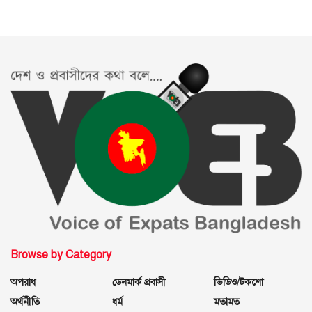
Browse by Category
অপরাধ
ডেনমার্ক প্রবাসী
ভিডিও/টকশো
অর্থনীতি
ধর্ম
মতামত