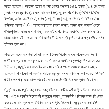
আহত হয়েছেন। আহতরা হলেন, রূপায়া শ্রেষ্ঠা তঞ্চঙ্গ্যা (২৪), ইসাবা (২৫), রেংইয়ংরূ
(২৭), ধন জেত্রা (৩২), সৈয়দ আওলাদ (৪৫), জুয়েল মারার্ক (৩৮) ডিবিসি টিভি’র
রিপোর্টার, মারিয়া নওমি (১৮), শৈলী (২৫), মিশাল (২৪), আরতি (২৬), টনি (২৮)ও
শান্তিময় চাকমা (২৭)। আহত শান্তিময় চাকমা জানান, আমরা রাজু ভাস্কর্য থেকে
শান্তিপূর্ণভাবে যাওয়ার পথে কিছু লোক লাঠি-সোঁটা নিয়ে অতর্কিত হামলা চালায় এতে
আমরা আহত হই। আমাদের দাবি আদিবাসী হিসেবে স্বীকৃতি দেয়া ও পাঠ্য বইয়ে সঠিক
ইতিহাস তুলে ধরা।
আহতদের মধ্যে রূপাইয়া শ্রেষ্ঠা তঞ্চঙ্গ্যা বৈষম্যবিরোধী ছাত্র আন্দোলনের নির্বাহী
কমিটির সদস্য বলে ফেসবুকে এক পোস্টে জানান সংগঠনের মুখপাত্র উমামা ফাতেমা।
তিনি বলেন, স্টুডেন্ট ফর সভরেন্টির হামলায় রূপাইয়া শ্রেষ্ঠা তঞ্চঙ্গ্যা গুরুতর আহত
হয়েছেন। বাংলাদেশ আদিবাসী ফোরামের কেন্দ্রীয় সদস্য দীপায়ন খিসা বলেন, এটা ‘মব’
বাহিনীর হামলা। তারা আগে থেকেই সেখানে লাঠিসোঁটা নিয়ে অবস্থান নিয়েছিল।
‘স্টুডেন্ট ফর সভারেন্টি’ যাত্রাকালে ছাত্রলীগের একাধিক কর্মী জড়িত ছিলেন বলে জানা
যায়। এই সংগঠনটির উদ্বোধনী অনুষ্ঠানে বঙ্গবন্ধু আইনজীবী পরিষদের সভাপতি সৈয়দ
রেজাউর রহমান প্রধান অতিথি হিসেবে উপস্থিত ছিলেন। ‘স্টুডেন্ট ফর সভারেন্টি’
নিজেদের ১৬ জন আহত হয়েছে বলে দাবি করে। সংগঠনটির আহ্বায়ক জিয়াউল ইসলাম