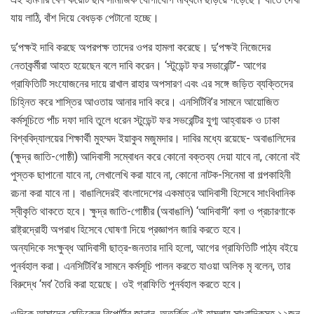
যায় লাঠি, বাঁশ দিয়ে বেধড়ক পেটানো হচ্ছে।
দু’পক্ষই দাবি করছে অপরপক্ষ তাদের ওপর হামলা করেছে। দু’পক্ষই নিজেদের
নেতাকর্র্মীরা আহত হয়েছেন বলে দাবি করেন। ‘স্টুডেন্ট ফর সভারেন্টি’- আগের
গ্রাফিতিটি সংযোজনের দায়ে রাখাল রাহার অপসারণ এবং এর সঙ্গে জড়িত ব্যক্তিদের
চিহ্নিত করে শাস্তির আওতায় আনার দাবি করে। এনসিটিবি’র সামনে আয়োজিত
কর্মসূচিতে পাঁচ দফা দাবি তুলে ধরেন স্টুডেন্ট ফর সভরেন্টির যুগ্ম আহ্বায়ক ও ঢাকা
বিশ্ববিদ্যালয়ের শিক্ষার্থী মুহম্মদ ইয়াকুব মজুমদার। দাবির মধ্যে রয়েছে- অবাঙালিদের
(ক্ষুদ্র জাতি-গোষ্ঠী) আদিবাসী সম্বোধন করে কোনো বক্তব্য দেয়া যাবে না, কোনো বই
পুস্তক ছাপানো যাবে না, লেখালেখি করা যাবে না, কোনো নাটক-সিনেমা বা গল্পকাহিনী
রচনা করা যাবে না। বাঙালিদেরই বাংলাদেশের একমাত্র আদিবাসী হিসেবে সাংবিধানিক
স্বীকৃতি থাকতে হবে। ক্ষুদ্র জাতি-গোষ্ঠীর (অবাঙালি) ‘আদিবাসী’ বলা ও প্রচারণাকে
রাষ্ট্রদ্রোহী অপরাধ হিসেবে ঘোষণা দিয়ে প্রজ্ঞাপন জারি করতে হবে।
অন্যদিকে সংক্ষুব্ধ আদিবাসী ছাত্র-জনতার দাবি হলো, আগের গ্রাফিতিটি পাঠ্য বইয়ে
পুনর্বহাল করা। এনসিটিবি’র সামনে কর্মসূচি পালন করতে যাওয়া অলিক মৃ বলেন, তার
বিরুদ্ধে ‘মব’ তৈরি করা হয়েছে। ওই গ্রাফিতি পুনর্বহাল করতে হবে।
ওদিকে আমাদের মেডিকেল রিপোর্টার জানান, অতর্কিত এই হামলায় সাংবাদিকসহ ১২জন