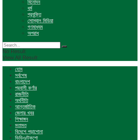
বিনোদন
ধর্ম
প্রযুক্তি
সোস্যাল মিডিয়া
গণমাধ্যম
অপরাধ
No Result
View All Result
হোম
সর্বশেষ
বাংলাদেশ
প্রবাসী কর্ণার
রাজনীতি
অর্থনীতি
আন্তর্জাতিক
জেলার খবর
শিক্ষাঙ্গন
মতামত
বিদেশে পড়াশোনা
ভিডিও/টকশো