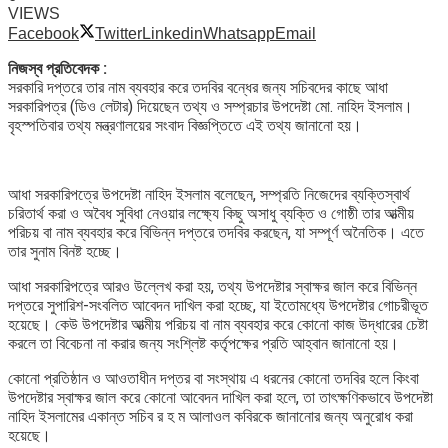
VIEWS
Facebook
Twitter
Linkedin
Whatsapp
Email
নিজস্ব প্রতিবেদক :
সরকারি দপ্তরে তার নাম ব্যবহার করে তদবির বন্ধের জন্য সচিবদের কাছে আধা
সরকারিপত্র (ডিও লেটার) দিয়েছেন তথ্য ও সম্প্রচার উপদেষ্টা মো. নাহিদ ইসলাম।
বৃহস্পতিবার তথ্য মন্ত্রণালয়ের সংবাদ বিজ্ঞপ্তিতে এই তথ্য জানানো হয়।
আধা সরকারিপত্রে উপদেষ্টা নাহিদ ইসলাম বলেছেন, সম্প্রতি নিজেদের ব্যক্তিস্বার্থ
চরিতার্থ করা ও অবৈধ সুবিধা নেওয়ার লক্ষ্যে কিছু অসাধু ব্যক্তি ও গোষ্ঠী তার আত্মীয়
পরিচয় বা নাম ব্যবহার করে বিভিন্ন দপ্তরে তদবির করছেন, যা সম্পূর্ণ অনৈতিক। এতে
তার সুনাম বিনষ্ট হচ্ছে।
আধা সরকারিপত্রে আরও উল্লেখ করা হয়, তথ্য উপদেষ্টার স্বাক্ষর জাল করে বিভিন্ন
দপ্তরে সুপারিশ-সংবলিত আবেদন দাখিল করা হচ্ছে, যা ইতোমধ্যে উপদেষ্টার গোচরীভূত
হয়েছে। কেউ উপদেষ্টার আত্মীয় পরিচয় বা নাম ব্যবহার করে কোনো কাজ উদ্ধারের চেষ্টা
করলে তা বিবেচনা না করার জন্য সংশ্লিষ্ট কর্তৃপক্ষের প্রতি আহ্বান জানানো হয়।
কোনো প্রতিষ্ঠান ও আওতাধীন দপ্তর বা সংস্থায় এ ধরনের কোনো তদবির হলে কিংবা
উপদেষ্টার স্বাক্ষর জাল করে কোনো আবেদন দাখিল করা হলে, তা তাৎক্ষণিকভাবে উপদেষ্টা
নাহিদ ইসলামের একান্ত সচিব র হ ম আলাওল কবিরকে জানানোর জন্য অনুরোধ করা
হয়েছে।