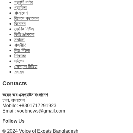
প্রবাসী কর্ণার
প্রযুক্তি
বাংলাদেশ
বিদেশে পড়াশোনা
বিনোদন
ব্রেকিং নিউজ
ভিডিও/টকশো
মতামত
রাজনীতি
লিড নিউজ
শিক্ষাঙ্গন
সর্বশেষ
সোস্যাল মিডিয়া
স্বাস্থ্য
Contacts
ভয়েস অব এক্সপ্যাটস বাংলাদেশ
ঢাকা, বাংলাদেশ
Mobile: +8801717291923
Email: voebnews@gmail.com
Follow Us
© 2024
Voice of Expats Bangladesh