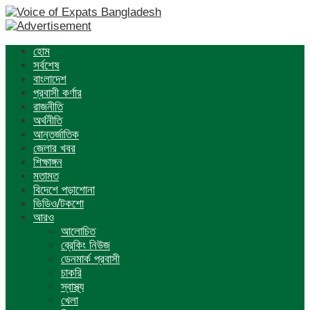
হোম
সর্বশেষ
বাংলাদেশ
প্রবাসী কর্ণার
রাজনীতি
অর্থনীতি
আন্তর্জাতিক
জেলার খবর
শিক্ষাঙ্গন
মতামত
বিদেশে পড়াশোনা
ভিডিও/টকশো
আরও
আলোচিত
ব্রেকিং নিউজ
ডেনমার্ক প্রবাসী
চাকরি
স্বাস্থ্য
খেলা