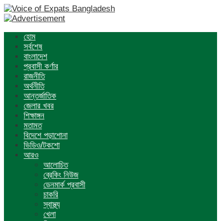
হোম
সর্বশেষ
বাংলাদেশ
প্রবাসী কর্ণার
রাজনীতি
অর্থনীতি
আন্তর্জাতিক
জেলার খবর
শিক্ষাঙ্গন
মতামত
বিদেশে পড়াশোনা
ভিডিও/টকশো
আরও
আলোচিত
ব্রেকিং নিউজ
ডেনমার্ক প্রবাসী
চাকরি
স্বাস্থ্য
খেলা