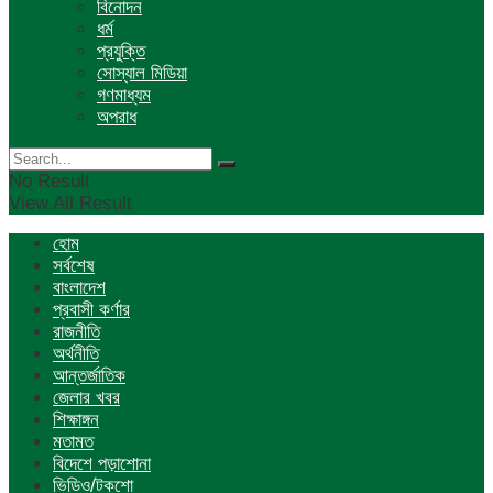
বিনোদন
ধর্ম
প্রযুক্তি
সোস্যাল মিডিয়া
গণমাধ্যম
অপরাধ
No Result
View All Result
হোম
সর্বশেষ
বাংলাদেশ
প্রবাসী কর্ণার
রাজনীতি
অর্থনীতি
আন্তর্জাতিক
জেলার খবর
শিক্ষাঙ্গন
মতামত
বিদেশে পড়াশোনা
ভিডিও/টকশো