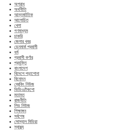
অপরাধ
অর্থনীতি
আন্তর্জাতিক
আলোচিত
খেলা
গণমাধ্যম
চাকরি
জেলার খবর
ডেনমার্ক প্রবাসী
ধর্ম
প্রবাসী কর্ণার
প্রযুক্তি
বাংলাদেশ
বিদেশে পড়াশোনা
বিনোদন
ব্রেকিং নিউজ
ভিডিও/টকশো
মতামত
রাজনীতি
লিড নিউজ
শিক্ষাঙ্গন
সর্বশেষ
সোস্যাল মিডিয়া
স্বাস্থ্য