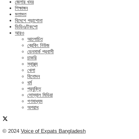
জেলার খবর
শিক্ষাঙ্গন
মতামত
বিদেশে পড়াশোনা
ভিডিও/টকশো
আরও
আলোচিত
ব্রেকিং নিউজ
ডেনমার্ক প্রবাসী
চাকরি
স্বাস্থ্য
খেলা
বিনোদন
ধর্ম
প্রযুক্তি
সোস্যাল মিডিয়া
গণমাধ্যম
অপরাধ
© 2024
Voice of Expats Bangladesh