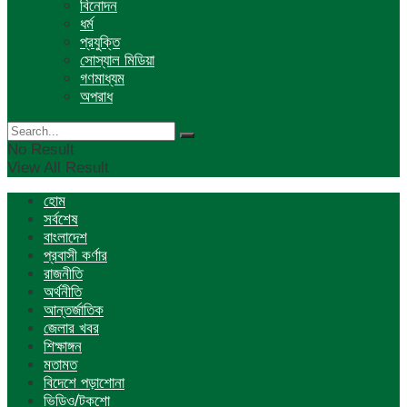
বিনোদন
ধর্ম
প্রযুক্তি
সোস্যাল মিডিয়া
গণমাধ্যম
অপরাধ
No Result
View All Result
হোম
সর্বশেষ
বাংলাদেশ
প্রবাসী কর্ণার
রাজনীতি
অর্থনীতি
আন্তর্জাতিক
জেলার খবর
শিক্ষাঙ্গন
মতামত
বিদেশে পড়াশোনা
ভিডিও/টকশো