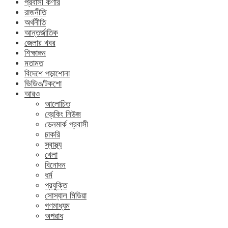
প্রবাসী কর্ণার
রাজনীতি
অর্থনীতি
আন্তর্জাতিক
জেলার খবর
শিক্ষাঙ্গন
মতামত
বিদেশে পড়াশোনা
ভিডিও/টকশো
আরও
আলোচিত
ব্রেকিং নিউজ
ডেনমার্ক প্রবাসী
চাকরি
স্বাস্থ্য
খেলা
বিনোদন
ধর্ম
প্রযুক্তি
সোস্যাল মিডিয়া
গণমাধ্যম
অপরাধ