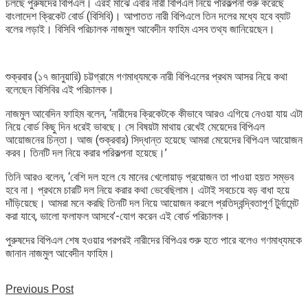
চলছে পুরুষদের বিপিএল। এরই মাঝে এবার নারী বিপিএল নিয়ে পরিকল্পনা শুরু করেছে
বাংলাদেশ ক্রিকেট বোর্ড (বিসিবি)। আপাতত নারী বিপিএলে তিন দলের মধ্যে হবে ব্যাট
বলের লড়াই। বিসিবি পরিচালক নাজমুল আবেদীন ফাহিম এসব তথ্য জানিয়েছেন।
শুক্রবার (১৭ জানুয়ারি) চট্টগ্রামে গণমাধ্যমকে নারী বিপিএলের প্রথম আসর নিয়ে কথা
বলেছেন বিসিবির এই পরিচালক।
নাজমুল আবেদিন ফাহিম বলেন, ‘নারীদের ক্রিকেটকে কীভাবে আরও এগিয়ে নেওয়া যায় এটা
নিয়ে বোর্ড কিছু দিন ধরেই ভাবছে। সে বিষয়টা মাথায় রেখেই মেয়েদের বিপিএল
আয়োজনের চিন্তা। আজ (শুক্রবার) সিদ্ধান্ত হয়েছে আমরা মেয়েদের বিপিএল আয়োজন
করব। তিনটি দল নিয়ে করার পরিকল্পনা হয়েছে।’
তিনি আরও বলেন, ‘বেশি দল হলে যে মানের খেলোয়াড় প্রয়োজন তা পাওয়া হয়ত সম্ভব
হবে না। প্রথমে চারটি দল নিয়ে করার কথা ভেবেছিলাম। এটাই সবচেয়ে বড় বাধা হয়ে
দাঁড়িয়েছে। আমরা মনে করছি তিনটি দল নিয়ে আয়োজন করলে প্রতিদ্বন্দ্বিতাপূর্ণ টুর্নামেন্ট
করা যাবে, ভালো ফলাফল আসবে’-যোগ করেন এই বোর্ড পরিচালক।
পুরুষদের বিপিএল শেষ হওয়ার পরপরই নারীদের বিপিএর শুরু হতে পারে বলেও গণমাধ্যমকে
জানান নাজমুল আবেদীন ফাহিম।
Previous Post