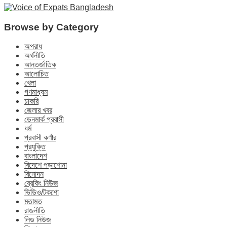
Browse by Category
অপরাধ
অর্থনীতি
আন্তর্জাতিক
আলোচিত
খেলা
গণমাধ্যম
চাকরি
জেলার খবর
ডেনমার্ক প্রবাসী
ধর্ম
প্রবাসী কর্ণার
প্রযুক্তি
বাংলাদেশ
বিদেশে পড়াশোনা
বিনোদন
ব্রেকিং নিউজ
ভিডিও/টকশো
মতামত
রাজনীতি
লিড নিউজ