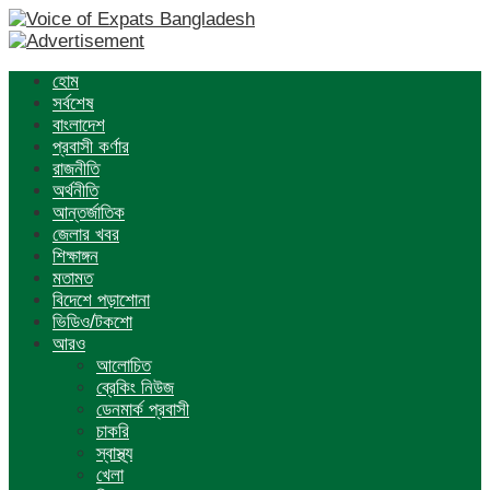
হোম
সর্বশেষ
বাংলাদেশ
প্রবাসী কর্ণার
রাজনীতি
অর্থনীতি
আন্তর্জাতিক
জেলার খবর
শিক্ষাঙ্গন
মতামত
বিদেশে পড়াশোনা
ভিডিও/টকশো
আরও
আলোচিত
ব্রেকিং নিউজ
ডেনমার্ক প্রবাসী
চাকরি
স্বাস্থ্য
খেলা