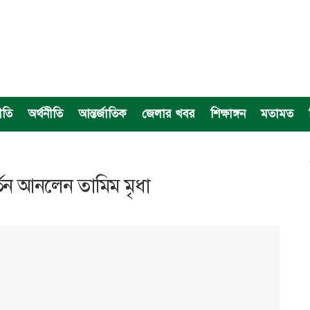
ীতি
অর্থনীতি
আন্তর্জাতিক
জেলার খবর
শিক্ষাঙ্গন
মতামত
তন আনলেন তামিম মৃধা