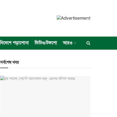
বিদেশে পড়াশোনা
ভিডিও/টকশো
আরও
সর্বশেষ খবর